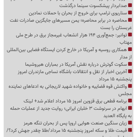
صدابردار پیشکسوت سینما درگذشت
سناریوی ترامپ برای خروج از بحران با حملات نمادین
محاصره در برابر محاصره؛ یمن مسیرهای جایگزین صادرات نفت
عربستان را بست
توانیر: جمع‌آوری 194 هزار انشعاب غیرمجاز برق در طرح ملی
مهتاب
همکاری روسیه و آمریکا در خارج کردن ایستگاه فضایی بین‌المللی
از مدار
سکوت گوترش درباره نقش آمریکا در بمباران هیروشیما
آخرین اخبار از نقل و انتقالات باشگاه نساجی مازندران امروز
پنجشنبه 15 مرداد
واکنش قوه قضاییه و خانواده شهید لاریجانی به ادعاهای نماینده
مجلس
برنامه قطعی برق قزوین امروز 15 مرداد اعلام شد+ لینک
ابهام در سرنوشت 3 خلبان ایرانی؛ روایت جدید از عملیات حمله
به پایگاه العدید
زیان سنگین صنعت هوایی اروپا پس از بحران تنگه هرمز
قیمت طلا و سکه امروز پنجشنبه 15 مرداد/طلا چقدر جهش کرد؟/