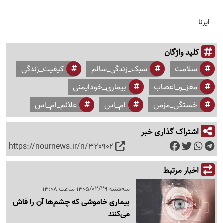
ایرنا
کلید واژگان
سلامت
سبک_زندگی_سالم
کیفیت_زندگی
مغز_و_اعصاب
بیماری_خودایمنی
خستگی_مزمن
ام_اس
علائم_ام_اس
اشتراک گذاری خبر
https://nournews.ir/n/320902
اخبار مرتبط
سه‌شنبه 1405/02/29 ساعت 14:08
بیماری خاموشی که چشم‌ها آن را فاش
می‌کنند