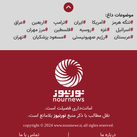
موضوعات داغ:
تنگه هرمز
آمریکا
ایران
ترامپ
اربعین
عراق
اسرائیل
غزه
روسیه
فلسطین
مرز مهران
عربستان
رژیم صهیونیستی
مسعود پزشکیان
تهران
امانت‌داری فضیلت است.
نقل مطالب با ذکر منبع
نورنیوز
بلامانع است.
copyright © 2024
www.nournews.ir
, all rights reserved.
درباره ما
|
تماس با ما