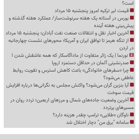
است؟
قیمت لیر ترکیه امروز پنجشنبه 15 مرداد
بورس در آستانه یک هفته سرنوشت‌ساز/ عملکرد هفته گذشته و
پیش‌بینی هفته آینده
آخرین اخبار نقل‌ و انتقالات صنعت نفت آبادان؛ پنجشنبه 15 مرداد
از تنگه هرمز تا توافق ایران و آمریکا؛ محورهای نشست چهارجانبه
در اردن
نورنما | یک زائر متفاوت از ماداگاسکار که همه عاشقش شدن !
صدرنشینی آلمان در حداقل دستمزد اروپا
چرا «سفرهای خانوادگی» باعث کاهش استرس و تقویت روابط
عاطفی می‌شود؟
آیا بنزین گران می‌شود؟ واکنش مجلس به نگرانی‌ها درباره افزایش
قیمت سوخت
آخرین وضعیت جاده‌های شمال و مرزهای اربعین؛ تردد روان در
مسیرهای پرتردد
ناوگان «طلایی» ترامپ چقدر هزینه دارد؟
سامانه "برق من" دچار اختلال شد