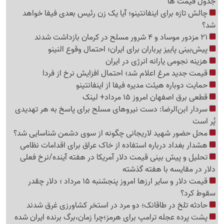
جدول قیمت ها
چالش تازه برای اینفانتینو؛ آیا یک زن رئیس بعدی فیفا خواهد
شد؟
21 مزدور موساد و 4 شرور مسلح در کرمان بازداشت شدند
پیش‌بینی پاییز پرباران برای ایران؛ احتمال وقوع النینو
هزینه نجومی یارانه انرژی در ایران
قیمت جدید مرغ اعلام شد؛ احتمال افزایش نرخ از فردا
حمایت دوباره هیئت مدیره فیفا از اینفانتینو
قطعی برق اصفهان امروز 15 مرداد+ لینک
سردار ابن‌الرضا: دست نیروهای مسلح برای پاسخ به هر تهدیدی
پُر است
محل حضور شهید لاریجانی چگونه از سوی دشمن شناسایی شد؟
هشدار بغداد درباره استفاده از خاک عراق برای اقدامات نظامی
تحلیل و پیش بینی قیمت دلار آمریکا در هفته آینده/نرخ فعلی
دلار در مقایسه با هفته گذشته
قیمت دلار و سایر ارزها امروز پنجشنبه 15 مرداد ؛ دلار چقدر
سقوط کرد؟
حادثه تلخ در طاقانک؛ دو مرد در استخر کشاورزی غرق شدند
پشت پرده عجله ترامپ برای هرمز؛چرا زمان،برگ برنده ایران شده