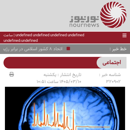
undefined undefined undefined undefined | ساعت
undefined:undefined
خط خبر
اتحاد 8 کشور اسلامی در برابر رژیم صهیونیستی؛ فراخوان فوری به شورای امنیت
اجتماعی
شناسه خبر :
تاریخ انتشار :
یکشنبه
320902
1405/03/10 ساعت 10:51