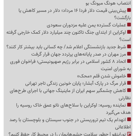
انتصاب هونگ میونگ بو
پیش‌بینی قیمت دلار فردا 16 مرداد؛ دلار در مسیر کاهش یا
بازگشت؟
عملیات گسترده یمن علیه مزدوران سعودی
اوکراین از ابتدای جنگ تاکنون چند میلیارد دلار کمک خارجی گرفته
است؟
شرط جدید بازنشستگی اعلام شد/ چه کسانی باید بیشتر کار کنند؟
مرز مهران در صدر پایانه‌های پرتردد جهان قرار گرفت
اتحاد 8 کشور اسلامی در برابر رژیم صهیونیستی؛ فراخوان فوری
به شورای امنیت
خاموش شدن قلم «محک»
قرار مرگ در پارک آبشار؛ پایان خونین زندگی تاجر تهرانی
کاهش چشمگیر سهم ایران از ماینینگ جهانی با اجرای طرح‌های
نظارتی
نماینده روسیه: اوکراین با سلاح‌های ناتو عمق خاک روسیه را
هدف می‌گیرد
انهدام یک تیم تروریستی در جنوب سیستان و بلوچستان با رصد
اطلاعاتی
نوراینفو | چطور سلامت چشم‌هایمان را در محیط کار حفظ کنیم؟