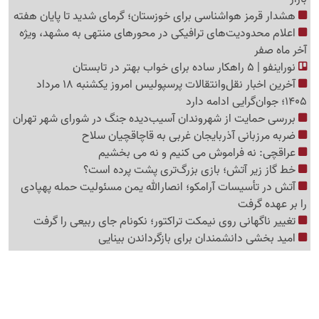
هشدار قرمز هواشناسی برای خوزستان؛ گرمای شدید تا پایان هفته
اعلام محدودیت‌های ترافیکی در محورهای منتهی به مشهد، ویژه
آخر ماه صفر
نوراینفو | 5 راهکار ساده برای خواب بهتر در تابستان
آخرین اخبار نقل‌وانتقالات پرسپولیس امروز یکشنبه 18 مرداد
1405؛ جوان‌گرایی ادامه دارد
بررسی حمایت از شهروندان آسیب‌دیده جنگ در شورای شهر تهران
ضربه مرزبانی آذربایجان غربی به قاچاقچیان سلاح
عراقچی: نه فراموش می کنیم و نه می بخشیم
خط گاز زیر آتش؛ بازی بزرگ‌تری پشت پرده است؟
آتش در تأسیسات آرامکو؛ انصارالله یمن مسئولیت حمله پهپادی
را بر عهده گرفت
تغییر ناگهانی روی نیمکت تراکتور؛ نکونام جای ربیعی را گرفت
امید بخشی دانشمندان برای بازگرداندن بینایی