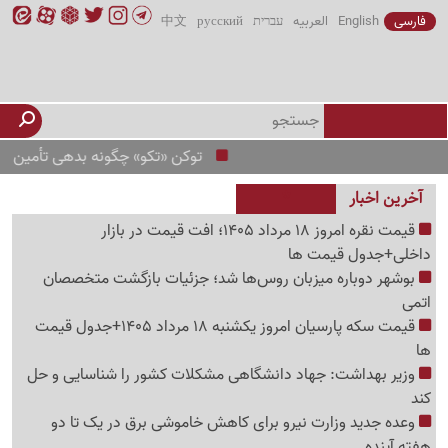
فارسی
English
العربیه
עברית
русский
中文
توکن «تکو» چگونه بدهی تأمین اجتماعی ب
آخرین اخبار
قیمت نقره امروز 18 مرداد 1405؛ افت قیمت در بازار
داخلی+جدول قیمت ها
بوشهر دوباره میزبان روس‌ها شد؛ جزئیات بازگشت متخصصان
اتمی
قیمت سکه پارسیان امروز یکشنبه 18 مرداد 1405+جدول قیمت
ها
وزیر بهداشت: جهاد دانشگاهی مشکلات کشور را شناسایی و حل
کند
وعده جدید وزارت نیرو برای کاهش خاموشی برق در یک تا دو
هفته آینده