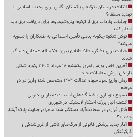
ائتلاف عربستان، ترکیه و پاکستان؛ گامی برای وحدت اسلامی یا
تهدید منطقه؟
جزئیات واردات برق از ترکیه؛ پتروشیمی‌ها برای دریافت برق باید
اقدام کنند
توکن «تکو» چگونه بدهی تأمین اجتماعی به طلبکاران را تسویه
می‌کند؟
جنایت برای 50 گرم طلا؛ قاتلان پیرزن 70 ساله همدانی دستگیر
شدند
آخرین اخبار بورس امروز یکشنبه 18 مرداد 1405؛ رکورد شکنی
تاریخی ارزش معاملات خرد
زمان واریز سود سهام عدالت 1404 مشخص شد؛ واریز در دو
مرحله
تسریع بازسازی پالایشگاه‌های آسیب‌دیده پارس جنوبی
کشف انبار بزرگ احتکار لاستیک در شهرری
قاتل فراری در سعادت‌آباد دستگیر شد؛ ماجرای جنایت پارک آبشار
چه بود؟
آمار جدید پزشکی قانونی از مرگ‌های ناشی از غرق‌شدگی و
گازگرفتگی