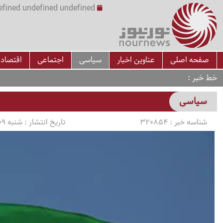
undefined undefined undefined undefined | س
صفحه اصلی
عناوین اخبار
سیاسی
اجتماعی
اقتصاد
خط خبر
سیاسی
شناسه خبر :
320854
تاریخ انتشار :
شنبه 1405/03/09 ساعت 23:00