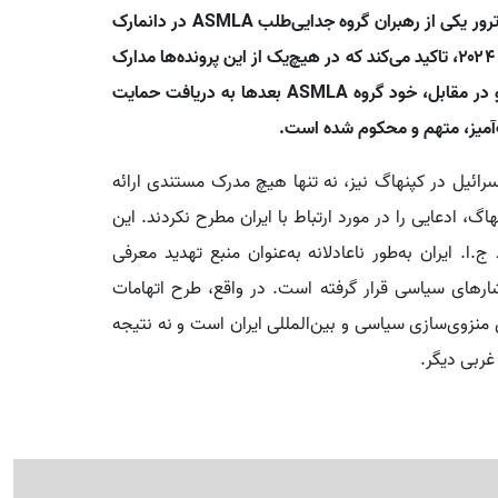
شده، یعنی پرونده سال ۲۰۱۸ مربوط به ادعای تلاش برای ترور یکی از رهبران گروه جدایی‌طلب ASMLA در دانمارک
و دوم پرونده حمله به سفارت اسرائیل در کپنهاگ در سال ۲۰۲۴، تاکید می‌کند که در هیچ‌یک از این پرونده‌ها مدارک
مستندی که دخالت دولت ایران را اثبات کند ارائه نشده و در مقابل، خود گروه ASMLA بعدها به دریافت حمایت
آمیز، متهم و محکوم شده است.
سرائیل در کپنهاگ نیز، نه تنها هیچ مدرک مستندی ارائه
گ، ادعایی را در مورد ارتباط با ایران مطرح نکردند. این
ا. ایران به‌طور ناعادلانه به‌عنوان منبع تهدید معرفی
رهای سیاسی قرار گرفته است. در واقع، طرح اتهامات
 منزوی‌سازی سیاسی و بین‌المللی ایران است و نه نتیجه
غربی دیگر.