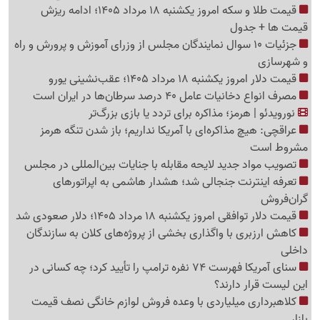
قیمت طلا و سکه امروز یکشنبه 18 مرداد 1405؛ ادامه ریزش
قیمت ها + جدول
جزئیات 10 سوال نمایندگان مجلس از وزرای آموزش و پرورش و راه
و شهرسازی
قیمت دلار امروز یکشنبه 18 مرداد 1405؛ عقب‌نشینی یورو
مصرف انواع دخانیات عامل 40 درصد سرطان‌ها در ایران است
نورویدئو | هرمز؛ مذاکره برای تردد یا بازی بزرگ‌تر
عراقچی: هیچ مذاکره‌ای با آمریکا نداریم؛ باز شدن تنگه هرمز
مشروط است
تصویب مواد جدید لایحه مقابله با جنایات بین‌المللی در مجلس
تعرفه اینترنت جنجالی شد؛ هشدار هاشمی به اپراتورهای
گرا‌ن‌فروش
قیمت دلار توافقی امروز یکشنبه 18 مرداد 1405؛ دلار صعودی شد
کاهش ارزبری با واگذاری بخشی از پروژه‌های کلان به سازندگان
داخلی
سنای آمریکا فهرست 74 نفره ترامپ را تأیید کرد؛ چه کسانی در
این لیست قرار دارند؟
کلاهبرداری میلیاردی با وعده فروش لوازم خانگی نصف قیمت
بازار