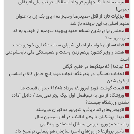
موسیمانه با یک‌چهارم قرارداد استقلال در تیم ملی آفریقای
جنوبی!
جزئیات تازه از قتل حمیدرضا رجب‌زاده ؛ پای یک زن به عنوان
متهم اصلی به این پرونده باز شد
مجلس برای بنزین نسخه جدید پیچید؛ سهمیه از خودرو به کد
ملی می‌رسد؟
قطعه‌سازان خواستار احیای شورای سیاست‌گذاری خودرو شدند
هشدار وزیر کشور: برهم زدن وحدت و همبستگی ملی نابخشودنی
است
نورنما | فلامینگوها در خلیج گرگان
لحظات نفسگیر در بندرلنگه؛ نجات موتورلنج حامل کالای اساسی
از غرق شدن
قیمت گوشت قرمز امروز 18 مرداد 1405+ جدول قیمت ها
ورزشگاه آزادی به نیم‌فصل اول لیگ برتر نمی‌رسد / دلایل آماده
نشدن ورزشگاه چیست؟
اتوبوس‌های تمام‌برقی، شهریور به تهران می‌رسند
دیدار پزشکیان با رهبر انقلاب در آغاز سومین سال
ریاست‌جمهوری؛ بررسی مسائل اقتصادی و نظامی
تأخیر پروازها در روزهای اخیر؛ سازمان هواپیمایی توضیح داد