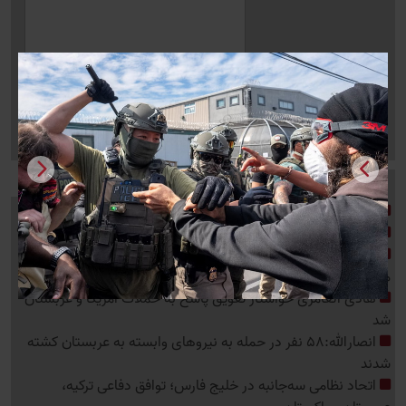
آخرین اخبار
حمله گسترده روسیه به مراکز اوکراین؛ 155 هدف منهدم شد
امنیت ملی قربانی «شنیده‌ها»؛ مدعی‌العموم تا کی سکوت می‌کند؟
خشم ترامپ از پیروزی عبدالرحمان السید در انتخابات سنای
میشیگان
هادی العامری خواستار تعویق پاسخ به حملات آمریکا و عربستان
شد
انصارالله:58 نفر در حمله به نیروهای وابسته به عربستان کشته
شدند
اتحاد نظامی سه‌جانبه در خلیج فارس؛ توافق دفاعی ترکیه،