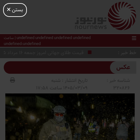
بستن
undefined undefined undefined undefined | ساعت
undefined:undefined
خط خبر
قیمت طلای جهانی امروز جمعه 16 مرداد 1405 ؛ تحلیل بازار جهانی طلا در هفته آینده
عکس
شناسه خبر :
تاریخ انتشار :
شنبه
320826
1405/03/09 ساعت 17:58