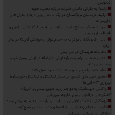
کدنویس
پاسخ به نگرانی مادران شیرده درباره مصرف قهوه
ترکیه، عربستان و پاکستان در یک قاب؛ رایزنی درباره بحران‌های
خاورمیانه
ضربات سنگین منابع طبیعی مازندران به تصرف‌کنندگان اراضی و
قاچاقچیان چوب
اذعان قانونگذار دموکرات به «عدم توازن» موشکی آمریکا در برابر
ایران
محرمانه عربستان در مرز یمن
ادعای جنجالی ترامپ درباره ایران؛ «اوضاع در ایران بسیار خوب
پیش می‌رود!»
واقعیت‌ها را بپذیرید و به تعهدات خود عمل کنید
حضور چهره‌های کلیدی در دیدار استقلال و استقلال خوزستان؛
پیروزی 3-0 آبی‌ها
واکنش دیپلماتیک به تهاجم رژیم صهیونیستی و آمریکا؛
گفتگوهای عراقچی و وزیر خارجه موریتانی
پزشکیان: کالابرگ افزایش می‌یابد؛ ارز باید مستقیم به مردم برسد
تأمین اجتماعی؛ تمامی سامانه‌ها و خدمات بدون هیچ‌گونه
اختلالی در دسترس هستند