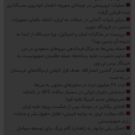
عملیات تروریستی در جرمانای سوریه؛ انفجار خودروی بمب‌گذاری
شده قربانی گرفت
ردپای شرکت آلمانی در حملات به ایران؛ کشف بقایای تجهیزات
دشمن در فرودگاه جهرم
بن‌بست در مذاکرات لبنان و اسرائیل؛ چرا حزب‌الله از ابتدا به
نتیجه آن بدبین بود؟
حمله یمنی‌ها به مراکز فرماندهی نیروهای سعودی در مرز
تداوم خشونت علیه رسانه‌ها؛ حمله نظامیان صهیونیست به
خبرنگار پرس تی وی
هشدار آتشین انصارالله: هدف قرار گرفتن اردوگاه‌های عربستان
در راه است
ثبت 67 میلیون تردد در محورهای منتهی به مرزها
درخشش داوران ایرانی در سمینار سالانه AFC در تاشکند
تحریم‌های جدید آمریکا علیه کوبا
افشای برکناری در موساد پس از شکست پروژه علیه ایران
نگاه سفارت ایران به بیانیه اتریش؛ تقابل حقوق بشر و جنایات
رژیم صهیونیستی
اتصال ریلی چابهار به زاهدان؛ گام بزرگ برای توسعه سواحل