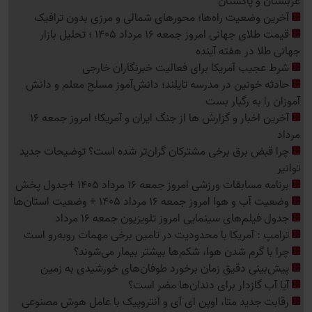
عربستان و پاکستان
آخرین وضعیت راه‌ها؛ محورهای شمالی و مرزی بدون ترافیک
قیمت طلای جهانی امروز جمعه 16 مرداد 1405 ؛ تحلیل بازار
جهانی طلا در هفته آینده
شرط عجیب آمریکا برای فعالیت خبرنگاران خارجی
حادثه خونین در مدرسه تایلند؛ دانش‌آموز مسلح معلم و دانش
آموزان را به رگبار بست
آخرین اخبار و گزارش ها از جنگ ایران و آمریکا؛ امروز جمعه 16
مرداد
چرا قبض برق برخی مشترکان گران‌تر شده است؟ توضیحات جدید
توانیر
برنامه مسابقات ورزشی امروز جمعه 16 مرداد 1405 +جدول پخش
وضعیت آب و هوا امروز جمعه 16 مرداد 1405 + وضعیت استان‌ها
جدول فیلم‌های سینمایی امروز تلویزیون جمعه 16 مرداد
ترامپ : آمریکا با محدودیت در تامین برخی مهمات روبه‌رو است
چرا با گرم شدن هوا، شکم‌ها بیشتر بیمار می‌شوند؟
پیش‌بینی دقیق زمان برخورد طوفان‌های خورشیدی به زمین
آیا آب گازدار برای دندان‌ها مضر است؟
رقابت جدید متا، اوپن ای آی و آنتروپیک با عامل هوش مصنوعی