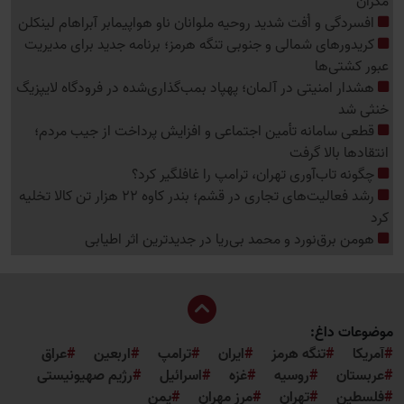
مکران
افسردگی و اُفت شدید روحیه ملوانان ناو هواپیمابر آبراهام لینکلن
کریدورهای شمالی و جنوبی تنگه هرمز؛ برنامه جدید برای مدیریت
عبور کشتی‌ها
هشدار امنیتی در آلمان؛ پهپاد بمب‌گذاری‌شده در فرودگاه لایپزیگ
خنثی شد
قطعی سامانه تأمین اجتماعی و افزایش پرداخت از جیب مردم؛
انتقادها بالا گرفت
چگونه تاب‌آوری تهران، ترامپ را غافلگیر کرد؟
رشد فعالیت‌های تجاری در قشم؛ بندر کاوه 22 هزار تن کالا تخلیه
کرد
هومن برق‌نورد و محمد بی‌ریا در جدیدترین اثر اطیابی
موضوعات داغ:
آمریکا
تنگه هرمز
ایران
ترامپ
اربعین
عراق
عربستان
روسیه
غزه
اسرائیل
رژیم صهیونیستی
فلسطین
تهران
مرز مهران
یمن