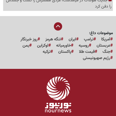
جنایت هولناک در قیامدشت؛ مردی همسرش را کشت و جسدش
را دفن کرد
موضوعات داغ:
آمریکا
ترامپ
ایران
تنگه هرمز
روز خبرنگار
عربستان
روسیه
خاورمیانه
اوکراین
یمن
جنگ
قیمت طلا
پاکستان
ترکیه
رژیم صهیونیستی