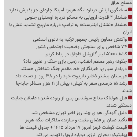
مسلح عراق
سخنگوی ارتش درباره تنگه هرمز؛ آمریکا چاره‌ای جز پذیرش ندارد
هشدار 4 قدرت اروپایی به مسکو درباره اوستیای جنوبی
هشدار «نشنال اینترست» به ترامپ درباره مارپیچ تشدید تنش با
ایران
واکنش معاون رئیس جمهور ترکیه به ناتوی اسلامی
74 شاخص برای سنجش وضعیت اجتماعی کشور
کشف 5100 لیتر گازوئیل قاچاق در رباط کریم
چگونه رهبر معظم انقلاب، زمین بازی جنگ را تغییر داد؟
دریادار سیاری: خبرنگاران خط مقدم جنگ شناختی هستند
عربستان بیشتر ذخایر پاتریوت خود را در 38 روز از دست داد
رشد 15 درصدی سفر به کیش؛ بیش از 11 هزار مسافر جابه‌جا
شدند
قتل هولناک مداح سرشناس پس از ربوده شدن؛ عاملان جنایت
دستگیر شدند
دلیل آلودگی هوای چند روز اخیر تهران مشخص شد
تأکید عمان بر فضای مثبت و سازنده مذاکرات تنگه هرمز
قیمت گوشت قرمز امروز 17 مرداد 1405 + جدول قیمت ها
پولیتیکو: بحران انرژی دوباره اروپا را تهدید می‌کند