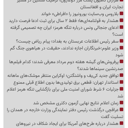
هزاران کامیون پشت مرز دوغارون؛ ترافیک سنگین در مسیر
تجارت ایران و افغانستان
بلاروس وب‌سایت یورونیوز را «افراطی» خواند
هشدار به قولنامه‌ای‌ها؛ فقط 2 سال برای ثبت ادعا فرصت دارید
ادعای جنجالی ونس درباره تنگه هرمز؛ ایران چه تصمیمی گرفته
است؟
سفر رئیس اطلاعات عربستان به بغداد؛ پیام ریاض چیست؟
وزیر علوم:خبرنگاران اجازه ندادند، حقیقت در هیاهوی جنگ گم
شود
پرفروش‌های گیشه هفته دوم مرداد معرفی شدند؛ کدام فیلم‌ها
صدرنشین سینماها شدند؟
توافق جدید کی‌یف و واشنگتن؛ اوکراین منتظر موشک‌های ماهانه
استاندار تهران: قطعی برق تولیدی‌ها بدون اطلاع قبلی ممنوع
جزئیات 6 شرط شورای امنیت ملی برای بازگشایی تنگه هرمز اعلام
شد
زمان اعلام نتایج نهایی آزمون دکتری مشخص شد
عراقچی درگذشت رئیس دفتر نمایندگی وزارت خارجه در همدان را
تسلیت گفت
هشدار درباره طرح‌های آمریکا برای ایجاد شکاف در نیروهای