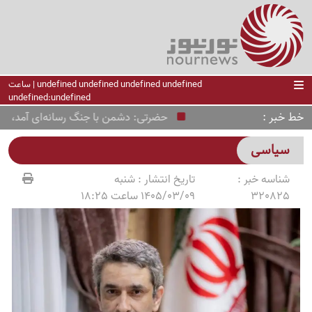
undefined undefined undefined undefined | ساعت
undefined:undefined
خط خبر
حضرتی: دشمن با جنگ رسانه‌ای آمد، اما ایران
سیاسی
شناسه خبر :
تاریخ انتشار :
شنبه
320825
1405/03/09 ساعت 18:25