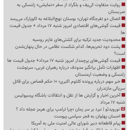
روایت متفاوت کی‌یف و بلگراد از سفر «نمایشی» زلنسکی به
صربستان
اتصال دو تفرجگاه تهران؛ بوستان نهج‌البلاغه به اکوپارک می‌رسد
قیمت گوشی‌های اقتصادی امروز شنبه 17 مرداد + جدول قیمت
ها
محدودیت جدید ترکیه برای کشتی‌های عازم روسیه
پشت دود تحریم‌ها، کدام شکست نظامی در حال پنهان‌شدن
است؟
قیمت گوشی‌های پرچمدار امروز شنبه 17 مرداد+ جدول قیمت ها
اظهارات تأمل برانگیز مدودف درباره رهبران غربی، سرنوشت
زلنسکی و وضعیت ارمنستان
خبر مهم درباره پرونده کلثوم اکبری؛ 10 حکم قصاص برای قاتل
سریالی مازندران
آخرین اخبار و گزارش ها از نقل و انتقالات باشگاه پرسپولیس
شنبه 17 مرداد
نورویدئو | نبرد بر سر زمان ؛چرا ترامپ برای هرمز عجله داد ؟
احسان پهلوان به فجر سپاسی پیوست
پیام قاطعانه دبیر شورای عالی امنیت ملی به آمریکا