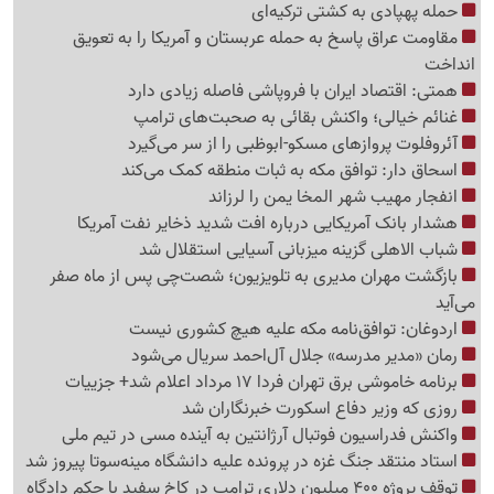
حمله پهپادی به کشتی ترکیه‌ای
مقاومت عراق پاسخ به حمله عربستان و آمریکا را به تعویق
انداخت
همتی: اقتصاد ایران با فروپاشی فاصله زیادی دارد
غنائم خیالی؛ واکنش بقائی به صحبت‌های ترامپ
آئروفلوت پروازهای مسکو-ابوظبی را از سر می‌گیرد
اسحاق دار: توافق مکه به ثبات منطقه کمک می‌کند
انفجار مهیب شهر المخا یمن را لرزاند
هشدار بانک آمریکایی درباره افت شدید ذخایر نفت آمریکا
شباب الاهلی گزینه میزبانی آسیایی استقلال شد
بازگشت مهران مدیری به تلویزیون؛ شصت‌چی پس از ماه صفر
می‌آید
اردوغان: توافق‌نامه مکه علیه هیچ کشوری نیست
رمان «مدیر مدرسه» جلال آل‌احمد سریال می‌شود
برنامه خاموشی برق تهران فردا 17 مرداد اعلام شد+ جزییات
روزی که وزیر دفاع اسکورت خبرنگاران شد
واکنش فدراسیون فوتبال آرژانتین به آینده مسی در تیم ملی
استاد منتقد جنگ غزه در پرونده علیه دانشگاه مینه‌سوتا پیروز شد
توقف پروژه 400 میلیون دلاری ترامپ در کاخ سفید با حکم دادگاه