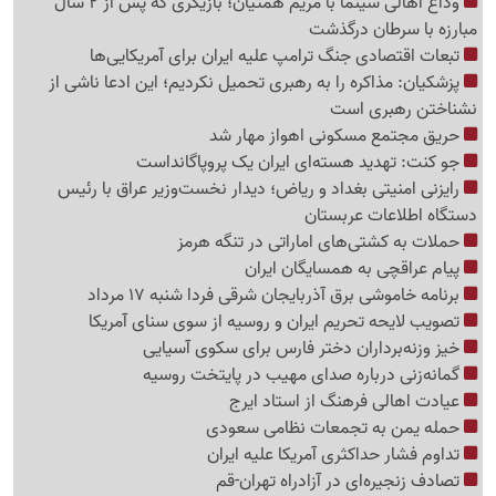
وداع اهالی سینما با مریم همتیان؛ بازیگری که پس از 2 سال
مبارزه با سرطان درگذشت
تبعات اقتصادی جنگ ترامپ علیه ایران برای آمریکایی‌ها
پزشکیان: مذاکره را به رهبری تحمیل نکردیم؛ این ادعا ناشی از
نشناختن رهبری است
حریق مجتمع مسکونی اهواز مهار شد
جو کنت: تهدید هسته‌ای ایران یک پروپاگانداست
رایزنی امنیتی بغداد و ریاض؛ دیدار نخست‌وزیر عراق با رئیس
دستگاه اطلاعات عربستان
حملات به کشتی‌های اماراتی در تنگه هرمز
پیام عراقچی به همسایگان ایران
برنامه خاموشی برق آذربایجان شرقی فردا شنبه 17 مرداد
تصویب لایحه تحریم ایران و روسیه از سوی سنای آمریکا
خیز وزنه‌برداران دختر فارس برای سکوی آسیایی
گمانه‌زنی درباره صدای مهیب در پایتخت روسیه
عیادت اهالی فرهنگ از استاد ایرج
حمله یمن به تجمعات نظامی سعودی
تداوم فشار حداکثری آمریکا علیه ایران
تصادف زنجیره‌ای در آزادراه تهران-قم