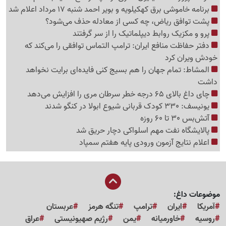
برنامه خاموشی برق کهکیلویه و بویر احمد شنبه 17 مرداد اعلام شد
پشت توافق ریاض، چه کسی از معادله حذف می‌شود؟
پرو و مکزیک روابط دیپلماتیک را از سر گرفتند
دفتر حفاظت منافع ایران: ترامپ التماس توافقی را می‌کند که
خودش ویران کرد
المشاط: تمام جهان را هم بسیج کنی فایده‌ای برایت نخواهد
داشت
چای داغ بالای 65 درجه خطر سرطان مری را افزایش می‌دهد
یونیسف: 330 کودک قربانی شیوع ابولا در کنگو شدند
آتش‌بس 30 تا 60 روزه
پالایشگاه نفت مهم اسلواکی دچار حریق شد
اعلام نتایج آزمون ورودی پایه هفتم سمپاد
موضوعات داغ:
آمریکا
ایران
ترامپ
تنگه هرمز
عربستان
روسیه
خاورمیانه
یمن
رژیم صهیونیستی
عراق