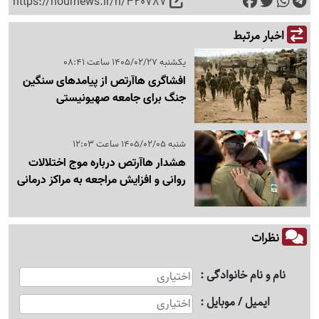
https://nournews.ir/n/320787
اخبار مرتبط
یکشنبه 1405/02/27 ساعت 08:41
افشاگری هاآرتص از پیامدهای سنگین
جنگ برای جامعه صهیونیستی
شنبه 1405/02/05 ساعت 12:03
هشدار هاآرتص درباره موج اختلالات
روانی و افزایش مراجعه به مراکز درمانی
نظرات
نام و نام خانوادگی
ایمیل / موبایل