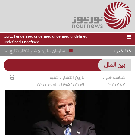
undefined undefined undefined undefined | ساعت
undefined:undefined
خط خبر
سازمان ملل؛ چشم‌انتظار نتایج مذاکرات 
بین الملل
شناسه خبر :
تاریخ انتشار :
شنبه
320787
1405/03/09 ساعت 17:00