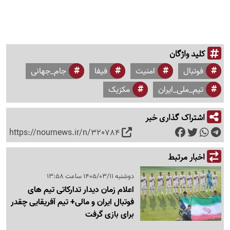
کلید واژگان
فوتبال
امنیت
فیفا
جام_جهانی
تیم_ملی_ایران
مکزیک
اشتراک گذاری خبر
https://nournews.ir/n/320784
اخبار مرتبط
دوشنبه 1405/03/11 ساعت 13:58
اعلام زمان دیدار تدارکاتی تیم های
فوتبال ایران و مالی+ تیم آفریقایی چقدر
برای بازی گرفت