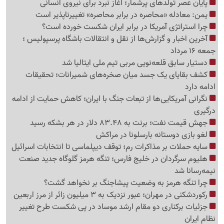
پایان عصر تولدهای پرشمار؛ آغاز نبرد برای نیروی انسانی
یمن: معادله «محاصره در برابر محاصره» تغییرناپذیر است
چرا استراتژی آمریکا در برابر ایران شکست خورده است؟
آخرین اخبار و گزارش‌ها از نقل و انتقالات باشگاه پرسپولیس ؛
جمعه 16 مرداد
دستیار سابق قلعه‌نویی مربی تیم ملی ایتالیا شد
کشف بقایای یک جسد میان صخره‌های شمیرانات؛ تحقیقات
ادامه دارد
نگرانی آمریکایی‌ها از تبعات جنگ با ایران؛ کاهش حمایت از ادامه
درگیری
جهش قیمت نفت؛ برنت به 83.48 دلار در هر بشکه رسید
لغو بازی دوستانه بارسلونا در مراکش
سایه حملات بر مذاکرات رم؛ توقف دیپلماسی تا انتخابات اسرائیل
هلیوم سرگردان در خلیج فارس؛ تنگه هرمز گلوگاه جدید صنعت
نیمه‌رسانا شد
چرا تنگه هرمز به وضعیت پیشاجنگ بر نخواهد گشت؟
رکوردشکنی در مهران؛ عبور نزدیک به 3 میلیون زائر از مرز اربعین
جزئیات برکناری دو مقام ارشد موساد در پی شکست طرح تغییر
نظام ایران