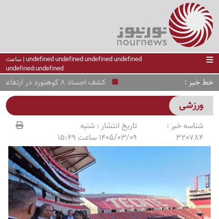
undefined undefined undefined undefined | ساعت
undefined:undefined
خط خبر
کشف اجساد 8 کوهنورد در ارتفاعات پاکستان؛ علت مرگ دلخراش کوهنوردان مشخص شد
ورزشی
شناسه خبر :
تاریخ انتشار :
شنبه
320784
1405/03/09 ساعت 15:49