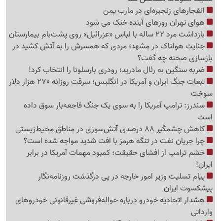
انفجارهای زنجیره‌ای در مارب یمن
هوای تهران روزهای آینده خنک می شود
بازداشت مرد 22 ساله با لباس «عزرائیل» روی پشت‌بام بیمارستان
جنایت هولناک در مشهد؛ مردی که همسرش را به آتش کشید در
بازسازی صحنه چه گفت؟
ضربه سنگین به رئال مادرید؛ رودری بارسلونا را انتخاب کرد!
تبعات جنگ ایران و آمریکا در انگلیس؛ سرقت روزانه 270 هزار دلار
سوخت
سندرز: ترامپ آمریکا را به سوی یک جنگ فاجعه‌بار سوق داده
است
کاهش چشمگیر 88 درصدی آتش‌سوزی در مناطق محیط‌زیستی
چرا جریان نفت در تنگه هرمز با افت شدید مواجه شده است؟
خشم ترامپ از افشای حقیقت؛ کمبود مهمات آمریکا در برابر
ایران!
پیام تسلیت وزیر امور خارجه در پی درگذشت روزنامه‌نگار
پیشکسوت ایران
هشدار اتحادیه خودرو درباره حواله‌فروشی غیرقانونی خودروهای
وارداتی