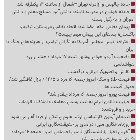
جاده چالوس و آزادراه تهران–شمال از ساعت 14 یکطرفه شد
حادثه خونین در مدرسه تایلند؛ دانش‌آموز مسلح معلم و دانش
آموزان را به رگبار بست
پیمان دفاعی مکه امضا شد؛ اتحاد نظامی عربستان، ترکیه و
پاکستان؛ بندهای این پیمان مهم چیست؟
اعتراف رئیس مجلس آمریکا به نگرانی ترامپ از هزینه‌های جنگ با
ایران
وضعیت آب و هوای بوشهر شنبه 17 مرداد ؛ هشدار زرد
هواشناسی
نقاش و تصویرگر ایرانی، درگذشت
قیمت طلا و سکه امروز جمعه 16 مرداد 1405 / بازار غافلگیر شد/
جدول قیمت ها
قیمت یورو امروز جمعه 16 مرداد چقدر شد؟
جزئیات قانون الزام به ثبت رسمی معاملات املاک ؛ الزامات
خریدار و فروشنده
ثبت‌نام‌ آزمون کارشناسی ارشد علوم پزشکی از فردا آغاز می شود
روزنامه‌نگاری ملی؛ درآمدی بر حقیقت‌نگاری ایرانی
آخرین اخبار بازنشستگان تامین اجتماعی امروز جمعه 16 مرداد؛
تکلیف معوقات مشخص شد