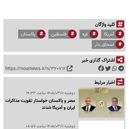
کلید واژگان
آمریکا
غزه
فلسطین
پاکستان
اسحاق_دار
اشتراک گذاری خبر
https://nournews.ir/n/320712
اخبار مرتبط
دوشنبه 1405/03/11 ساعت 19:33
مصر و پاکستان خواستار تقویت مذاکرات
ایران و آمریکا شدند
دوشنبه 1405/03/11 ساعت 08:57