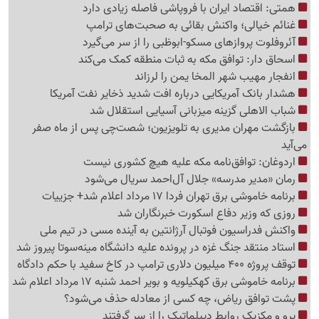
همتی: اقتصاد ایران با فروپاشی فاصله زیادی دارد
غنائم خیالی؛ واکنش بقائی به صحبت‌های ترامپ
آئروفلوت پروازهای مسکو-ابوظبی را از سر می‌گیرد
اسحاق دار: توافق مکه به ثبات منطقه کمک می‌کند
انفجار مهیب شهر المخا یمن را لرزاند
هشدار بانک آمریکایی درباره افت شدید ذخایر نفت آمریکا
شباب الاهلی گزینه میزبانی آسیایی استقلال شد
بازگشت مهران مدیری به تلویزیون؛ شصت‌چی پس از ماه صفر
می‌آید
اردوغان: توافق‌نامه مکه علیه هیچ کشوری نیست
رمان «مدیر مدرسه» جلال آل‌احمد سریال می‌شود
برنامه خاموشی برق تهران فردا 17 مرداد اعلام شد+ جزییات
روزی که وزیر دفاع اسکورت خبرنگاران شد
واکنش فدراسیون فوتبال آرژانتین به آینده مسی در تیم ملی
استاد منتقد جنگ غزه در پرونده علیه دانشگاه مینه‌سوتا پیروز شد
توقف پروژه 400 میلیون دلاری ترامپ در کاخ سفید با حکم دادگاه
برنامه خاموشی برق کهکیلویه و بویر احمد شنبه 17 مرداد اعلام شد
پشت توافق ریاض، چه کسی از معادله حذف می‌شود؟
پرو و مکزیک روابط دیپلماتیک را از سر گرفتند