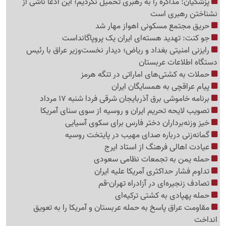
پزشکیان: مذاکره را به رهبری تحمیل نکردیم؛ این ادعا ناشی از
نشناختن رهبری است
حریق مجتمع مسکونی اهواز مهار شد
جو کنت: تهدید هسته‌ای ایران یک پروپاگانداست
رایزنی امنیتی بغداد و ریاض؛ دیدار نخست‌وزیر عراق با رئیس
دستگاه اطلاعات عربستان
حملات به کشتی‌های اماراتی در تنگه هرمز
پیام عراقچی به همسایگان ایران
برنامه خاموشی برق آذربایجان شرقی فردا شنبه 17 مرداد
تصویب لایحه تحریم ایران و روسیه از سوی سنای آمریکا
خیز وزنه‌برداران دختر فارس برای سکوی آسیایی
گمانه‌زنی درباره صدای مهیب در پایتخت روسیه
عیادت اهالی فرهنگ از استاد ایرج
حمله یمن به تجمعات نظامی سعودی
تداوم فشار حداکثری آمریکا علیه ایران
تصادف زنجیره‌ای در آزادراه تهران-قم
حمله پهپادی به کشتی ترکیه‌ای
مقاومت عراق پاسخ به حمله عربستان و آمریکا را به تعویق
انداخت