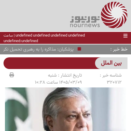
undefined undefined undefined undefined | ساعت
undefined:undefined
خط خبر
پزشکیان: مذاکره را به رهبری تحمیل نکردیم؛ 
بین الملل
شناسه خبر :
تاریخ انتشار :
شنبه
320712
1405/03/09 ساعت 10:28