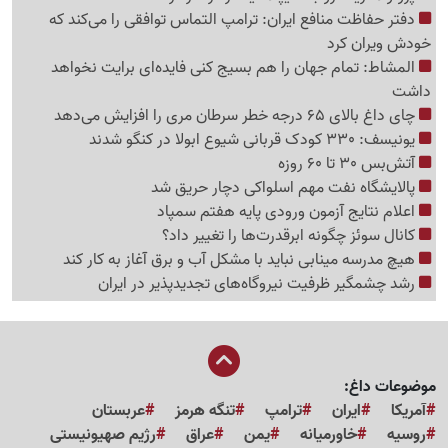
دفتر حفاظت منافع ایران: ترامپ التماس توافقی را می‌کند که
خودش ویران کرد
المشاط: تمام جهان را هم بسیج کنی فایده‌ای برایت نخواهد
داشت
چای داغ بالای 65 درجه خطر سرطان مری را افزایش می‌دهد
یونیسف: 330 کودک قربانی شیوع ابولا در کنگو شدند
آتش‌بس 30 تا 60 روزه
پالایشگاه نفت مهم اسلواکی دچار حریق شد
اعلام نتایج آزمون ورودی پایه هفتم سمپاد
کانال سوئز چگونه ابرقدرت‌ها را تغییر داد؟
هیچ مدرسه مینابی نباید با مشکل آب و برق آغاز به کار کند
رشد چشمگیر ظرفیت نیروگاه‌های تجدیدپذیر در ایران
موضوعات داغ:
آمریکا
ایران
ترامپ
تنگه هرمز
عربستان
روسیه
خاورمیانه
یمن
عراق
رژیم صهیونیستی