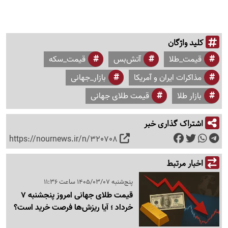
کلید واژگان
قیمت_طلا
آتش‌بس
قیمت_سکه
مذاکرات ایران و آمریکا
بازار_جهانی
بازار طلا
قیمت طلای جهانی
اشتراک گذاری خبر
https://nournews.ir/n/320708
اخبار مرتبط
پنج‌شنبه 1405/03/07 ساعت 11:36
قیمت طلای جهانی امروز پنجشنبه 7
خرداد ؛ آیا ریزش‌ها فرصت خرید است؟