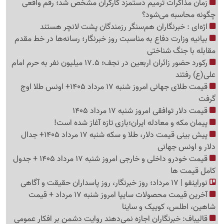
زمان مذاکرات ترمیم دستمزد کارگران مشخص شد؛ رقم واقعی
چگونه محاسبه می‌شود؟
اژه‌ای : خبرنگاران هم‌سنگر رزمندگان پشت لانچر هستند
بیانیه وزارت دفاع به مناسبت روز خبرنگار؛ رسانه‌ها در خط مقدم
مقابله با جنگ شناختی
رکورد حضور زائران اربعین در نجف؛ 17.5 میلیون نفر به حرم امام
علی(ع) رفتند
قیمت طلای جهانی امروز شنبه 17 مرداد 1405+ اونس طلا اوج
گرفت
قیمت دلار توافقی امروز شنبه 17 مرداد 1405
پیمان مکه و معادله ایران؛بازی تازه آغاز شده است!
پیش ‌بینی قیمت دلار، طلا و سکه شنبه 17 مرداد 1405+ جدال
دلار و اونس جهانی
قیمت خودرو داخلی و خارجی امروز شنبه 17 مرداد 1405 + جدول
کامل قیمت ها
نوراینفو | 17 مرداد؛ روز خبرنگار، روز پاسداران حقیقت و آگاهی
آخرین قیمت محصولات سایپا امروز شنبه 17 مرداد + قیمت
شاهین، اطلس، کوییک و ساینا
قالیباف: خبرنگاران اجازه نمی‌دهند روایت دشمن بر افکار عمومی