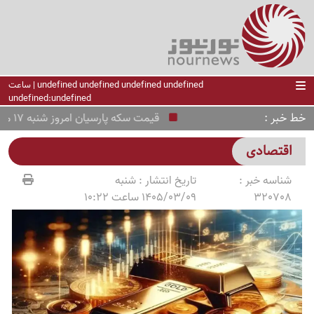
undefined undefined undefined undefined | ساعت
undefined:undefined
خط خبر
قیمت سکه پارسیان امروز شنبه 17 مرداد 1405
اقتصادی
شناسه خبر :
تاریخ انتشار :
شنبه
320708
1405/03/09 ساعت 10:22