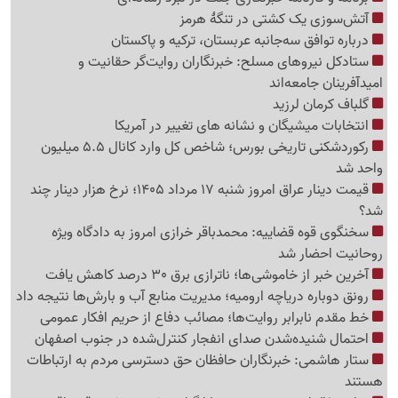
آتش‌سوزی یک کشتی در تنگهٔ هرمز
درباره توافق سه‌جانبه عربستان، ترکیه و پاکستان
ستادکل نیروهای مسلح: خبرنگاران روایت‌گر حقانیت و
امیدآفرینان جامعه‌اند
گلباف کرمان لرزید
انتخابات میشیگان و نشانه های تغییر در آمریکا
رکوردشکنی تاریخی بورس؛ شاخص کل وارد کانال 5.5 میلیون
واحد شد
قیمت دینار عراق امروز شنبه 17 مرداد 1405؛ نرخ هزار دینار چند
شد؟
سخنگوی قوه قضاییه: محمدباقر خرازی امروز به دادگاه ویژه
روحانیت احضار شد
آخرین خبر از خاموشی‌ها؛ ناترازی برق 30 درصد کاهش یافت
رونق دوباره دریاچه ارومیه؛ مدیریت منابع آب و بارش‌ها نتیجه داد
خط مقدم نابرابر روایت‌ها؛ مصائب دفاع از حریم افکار عمومی
احتمال شنیده‌شدن صدای انفجار کنترل‌شده در جنوب اصفهان
ستار هاشمی: خبرنگاران حافظان حق دسترسی مردم به ارتباطات
هستند