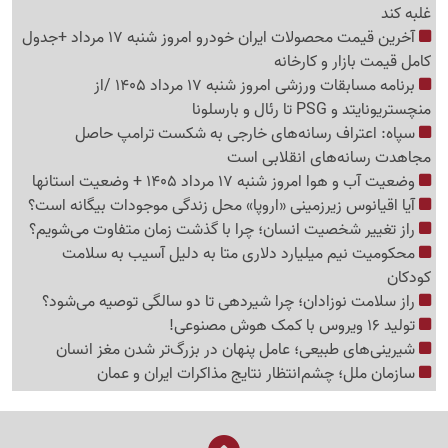
غلبه کند
آخرین قیمت محصولات ایران خودرو امروز شنبه 17 مرداد +جدول
کامل قیمت بازار و کارخانه
برنامه مسابقات ورزشی امروز شنبه 17 مرداد 1405 /از
منچستریونایتد و PSG تا رئال و بارسلونا
سپاه: اعتراف رسانه‌های خارجی به شکست ترامپ حاصل
مجاهدت رسانه‌های انقلابی است
وضعیت آب و هوا امروز شنبه 17 مرداد 1405 + وضعیت استانها
آیا اقیانوس زیرزمینی «اروپا» محل زندگی موجودات بیگانه است؟
راز تغییر شخصیت انسان؛ چرا با گذشت زمان متفاوت می‌شویم؟
محکومیت نیم میلیارد دلاری متا به دلیل آسیب به سلامت
کودکان
راز سلامت نوزادان؛ چرا شیردهی تا دو سالگی توصیه می‌شود؟
تولید 16 ویروس با کمک هوش مصنوعی!
شیرینی‌های طبیعی؛ عامل پنهان در بزرگ‌تر شدن مغز انسان
سازمان ملل؛ چشم‌انتظار نتایج مذاکرات ایران و عمان