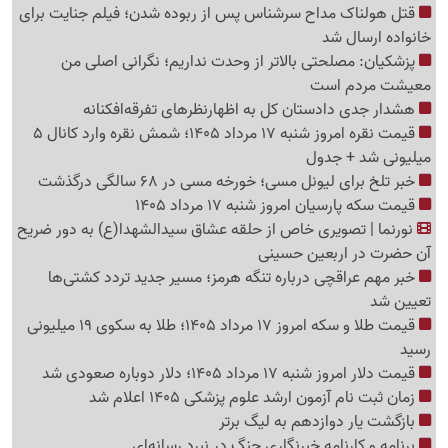
قتل هولناک مداح سرشناس پس از ربوده شدن؛ فیلم جنایت برای
خانواده ارسال شد
پزشکیان: مصلحتی بالاتر از وحدت نداریم؛ نگرانی اصلی من
معیشت مردم است
هشدار جدی دادستان کل به اظهارنظرهای تفرقه‌افکنانه
قیمت نقره امروز شنبه 17 مرداد 1405؛ شمش نقره وارد کانال 5
میلیونی شد + جدول
خبر تلخ برای لیونل مسی؛ خورخه مسی در 68 سالگی درگذشت
قیمت سکه پارسیان امروز شنبه 17 مرداد 1405
نورنما | تصویری خاص از حلقه عشاق سیدالشهدا(ع) به دور ضریح
آن حضرت در اربعین حسینی
خبر مهم عراقچی درباره تنگه هرمز؛ مسیر جدید تردد کشتی‌ها
تعیین شد
قیمت طلا و سکه امروز 17 مرداد 1405؛ طلا به سکوی 19 میلیونی
رسید
قیمت دلار امروز شنبه 17 مرداد 1405؛ دلار دوباره صعودی شد
زمان ثبت نام آزمون ارشد علوم پزشکی 1405 اعلام شد
بازگشت یار دوازدهم به لیگ برتر
برنامه و کارنامه خبرنگاری جنگ در نبرد رسانه‌ای