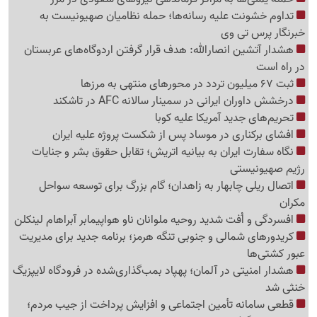
تداوم خشونت علیه رسانه‌ها؛ حمله نظامیان صهیونیست به
خبرنگار پرس تی وی
هشدار آتشین انصارالله: هدف قرار گرفتن اردوگاه‌های عربستان
در راه است
ثبت 67 میلیون تردد در محورهای منتهی به مرزها
درخشش داوران ایرانی در سمینار سالانه AFC در تاشکند
تحریم‌های جدید آمریکا علیه کوبا
افشای برکناری در موساد پس از شکست پروژه علیه ایران
نگاه سفارت ایران به بیانیه اتریش؛ تقابل حقوق بشر و جنایات
رژیم صهیونیستی
اتصال ریلی چابهار به زاهدان؛ گام بزرگ برای توسعه سواحل
مکران
افسردگی و اُفت شدید روحیه ملوانان ناو هواپیمابر آبراهام لینکلن
کریدورهای شمالی و جنوبی تنگه هرمز؛ برنامه جدید برای مدیریت
عبور کشتی‌ها
هشدار امنیتی در آلمان؛ پهپاد بمب‌گذاری‌شده در فرودگاه لایپزیگ
خنثی شد
قطعی سامانه تأمین اجتماعی و افزایش پرداخت از جیب مردم؛