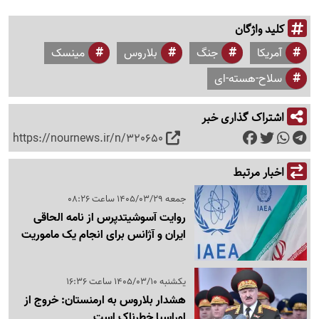
کلید واژگان
آمریکا
جنگ
بلاروس
مینسک
سلاح-هسته-ای
اشتراک گذاری خبر
https://nournews.ir/n/320650
اخبار مرتبط
جمعه 1405/03/29 ساعت 08:26
روایت آسوشیتدپرس از نامه الحاقی
ایران و آژانس برای انجام یک ماموریت
یکشنبه 1405/03/10 ساعت 16:36
هشدار بلاروس به ارمنستان: خروج از
اوراسیا خطرناک است