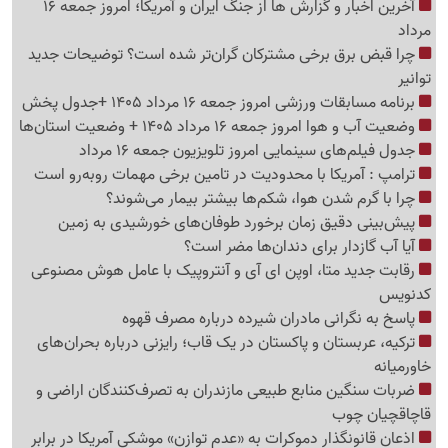
آخرین اخبار و گزارش ها از جنگ ایران و آمریکا؛ امروز جمعه 16
مرداد
چرا قبض برق برخی مشترکان گران‌تر شده است؟ توضیحات جدید
توانیر
برنامه مسابقات ورزشی امروز جمعه 16 مرداد 1405 +جدول پخش
وضعیت آب و هوا امروز جمعه 16 مرداد 1405 + وضعیت استان‌ها
جدول فیلم‌های سینمایی امروز تلویزیون جمعه 16 مرداد
ترامپ : آمریکا با محدودیت در تامین برخی مهمات روبه‌رو است
چرا با گرم شدن هوا، شکم‌ها بیشتر بیمار می‌شوند؟
پیش‌بینی دقیق زمان برخورد طوفان‌های خورشیدی به زمین
آیا آب گازدار برای دندان‌ها مضر است؟
رقابت جدید متا، اوپن ای آی و آنتروپیک با عامل هوش مصنوعی
کدنویس
پاسخ به نگرانی مادران شیرده درباره مصرف قهوه
ترکیه، عربستان و پاکستان در یک قاب؛ رایزنی درباره بحران‌های
خاورمیانه
ضربات سنگین منابع طبیعی مازندران به تصرف‌کنندگان اراضی و
قاچاقچیان چوب
اذعان قانونگذار دموکرات به «عدم توازن» موشکی آمریکا در برابر