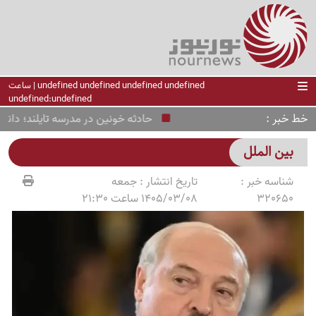
undefined undefined undefined undefined | ساعت
undefined:undefined
خط خبر
حادثه خونین در مدرسه تایلند؛ دانش‌آم
بین الملل
شناسه خبر :
تاریخ انتشار :
جمعه
320650
1405/03/08 ساعت 21:30