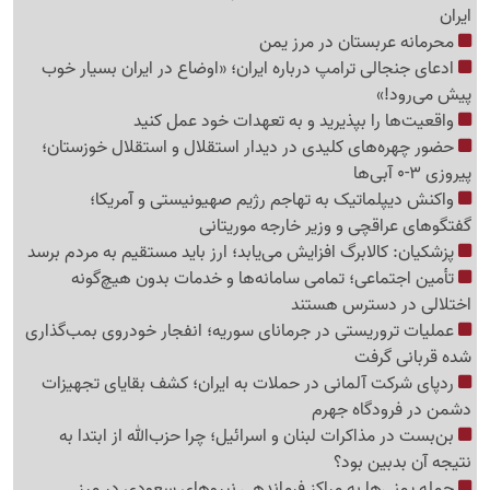
ایران
محرمانه عربستان در مرز یمن
ادعای جنجالی ترامپ درباره ایران؛ «اوضاع در ایران بسیار خوب
پیش می‌رود!»
واقعیت‌ها را بپذیرید و به تعهدات خود عمل کنید
حضور چهره‌های کلیدی در دیدار استقلال و استقلال خوزستان؛
پیروزی 3-0 آبی‌ها
واکنش دیپلماتیک به تهاجم رژیم صهیونیستی و آمریکا؛
گفتگوهای عراقچی و وزیر خارجه موریتانی
پزشکیان: کالابرگ افزایش می‌یابد؛ ارز باید مستقیم به مردم برسد
تأمین اجتماعی؛ تمامی سامانه‌ها و خدمات بدون هیچ‌گونه
اختلالی در دسترس هستند
عملیات تروریستی در جرمانای سوریه؛ انفجار خودروی بمب‌گذاری
شده قربانی گرفت
ردپای شرکت آلمانی در حملات به ایران؛ کشف بقایای تجهیزات
دشمن در فرودگاه جهرم
بن‌بست در مذاکرات لبنان و اسرائیل؛ چرا حزب‌الله از ابتدا به
نتیجه آن بدبین بود؟
حمله یمنی‌ها به مراکز فرماندهی نیروهای سعودی در مرز