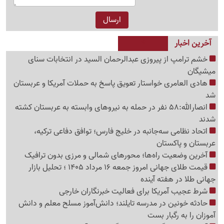
آخرین اخبار
خشم ترامپ از پیروزی عبدالرحمان السید در انتخابات سنای
میشیگان
هادی العامری خواستار تعویق پاسخ به حملات آمریکا و عربستان
شد
انصارالله:58 نفر در حمله به نیروهای وابسته به عربستان کشته
شدند
اتحاد نظامی سه‌جانبه در خلیج فارس؛ توافق دفاعی ترکیه،
عربستان و پاکستان
آخرین وضعیت راه‌ها؛ محورهای شمالی و مرزی بدون ترافیک
قیمت طلای جهانی امروز جمعه 16 مرداد 1405 ؛ تحلیل بازار
جهانی طلا در هفته آینده
شرط عجیب آمریکا برای فعالیت خبرنگاران خارجی
حادثه خونین در مدرسه تایلند؛ دانش‌آموز مسلح معلم و دانش
آموزان را به رگبار بست