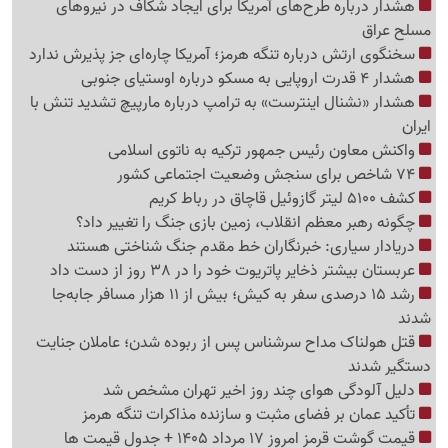
هشدار درباره طرح‌های آمریکا برای ایجاد شکاف در نیروهای
مسلح عراق
سخنگوی ارتش درباره تنگه هرمز؛ آمریکا چاره‌ای جز پذیرش ندارد
هشدار 4 قدرت اروپایی به مسکو درباره اوستیای جنوبی
هشدار «نشنال اینترست» به ترامپ درباره مارپیچ تشدید تنش با
ایران
واکنش معاون رئیس جمهور ترکیه به ناتوی اسلامی
74 شاخص برای سنجش وضعیت اجتماعی کشور
کشف 5100 لیتر گازوئیل قاچاق در رباط کریم
چگونه رهبر معظم انقلاب، زمین بازی جنگ را تغییر داد؟
دریادار سیاری: خبرنگاران خط مقدم جنگ شناختی هستند
عربستان بیشتر ذخایر پاتریوت خود را در 38 روز از دست داد
رشد 15 درصدی سفر به کیش؛ بیش از 11 هزار مسافر جابه‌جا
شدند
قتل هولناک مداح سرشناس پس از ربوده شدن؛ عاملان جنایت
دستگیر شدند
دلیل آلودگی هوای چند روز اخیر تهران مشخص شد
تأکید عمان بر فضای مثبت و سازنده مذاکرات تنگه هرمز
قیمت گوشت قرمز امروز 17 مرداد 1405 + جدول قیمت ها