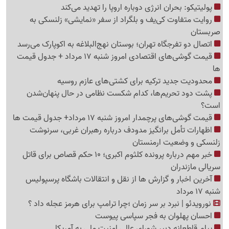
پولیتیکو: بحران انرژی دوباره اروپا را تهدید می‌کند
روایت متفاوت کی‌یف و بلگراد از سفر «نمایشی» زلنسکی به
صربستان
اتصال دو تفرجگاه تهران؛ بوستان نهج‌البلاغه به اکوپارک می‌رسد
قیمت گوشی‌های اقتصادی امروز شنبه 17 مرداد + جدول قیمت
ها
محدودیت جدید ترکیه برای کشتی‌های عازم روسیه
پشت دود تحریم‌ها، کدام شکست نظامی در حال پنهان‌شدن
است؟
قیمت گوشی‌های پرچمدار امروز شنبه 17 مرداد+ جدول قیمت ها
اظهارات تأمل برانگیز مدودف درباره رهبران غربی، سرنوشت
زلنسکی و وضعیت ارمنستان
خبر مهم درباره پرونده کلثوم اکبری؛ 10 حکم قصاص برای قاتل
سریالی مازندران
آخرین اخبار و گزارش ها از نقل و انتقالات باشگاه پرسپولیس
شنبه 17 مرداد
نورویدئو | نبرد بر سر زمان ؛چرا ترامپ برای هرمز عجله داد ؟
احسان پهلوان به فجر سپاسی پیوست
پیام قاطعانه دبیر شورای عالی امنیت ملی به آمریکا