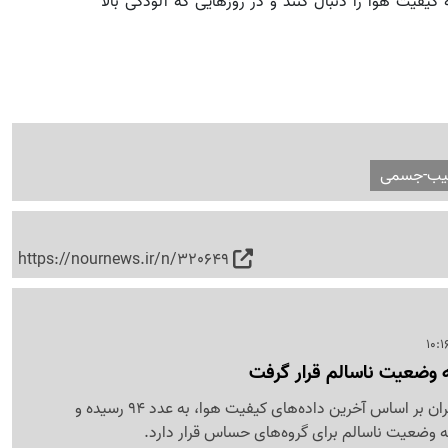
یفیت هوا را دنبال کنند و در روزهایی که آلودگی بالا
یب-جسمی
https://nournews.ir/n/320649
ه وضعیت ناسالم قرار گرفت
شاخص آلودگی هوای تهران بر اساس آخرین داده‌های کیفیت هوا، به عدد 94 رسیده و
به وضعیت ناسالم برای گروه‌های حساس قرار دارد.