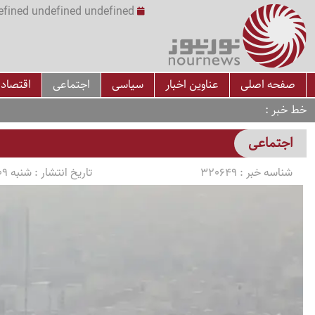
undefined undefined undefined undefined | س
صفحه اصلی
عناوین اخبار
سیاسی
اجتماعی
اقتصاد
خط خبر
اجتماعی
شناسه خبر :
320649
تاریخ انتشار :
شنبه 1405/03/09 ساعت 06:00