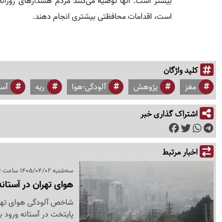
بیشتر است. آنها توصیه می‌کنند مردم هشدارهای روزانه ک
است، اقدامات محافظتی بیشتری انجام دهند.
کلید واژگان
مغز
پژوهش
آلودگی-هوا
ریه
آس
اشتراک گذاری خبر
اخبار مرتبط
سه‌شنبه 1405/04/02 ساعت 10:16
هوای تهران در آستان
پایتخت در آستانه ورود 