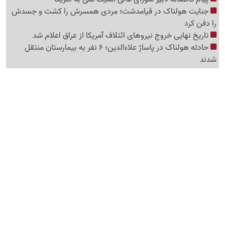
جنایت هولناک در قیامدشت؛ مردی همسرش را کشت و جسدش
را دفن کرد
تاریخ نهایی خروج نیروهای ائتلاف آمریکا از عراق اعلام شد
حادثه هولناک در پاساژ علاءالدین؛ 6 نفر به بیمارستان منتقل
شدند