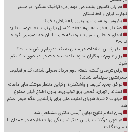
هزاران کامیون پشت مرز دوغارون؛ ترافیک سنگین در مسیر
تجارت ایران و افغانستان
بلاروس وب‌سایت یورونیوز را «افراطی» خواند
هشدار به قولنامه‌ای‌ها؛ فقط 2 سال برای ثبت ادعا فرصت دارید
ادعای جنجالی ونس درباره تنگه هرمز؛ ایران چه تصمیمی گرفته
است؟
سفر رئیس اطلاعات عربستان به بغداد؛ پیام ریاض چیست؟
وزیر علوم:خبرنگاران اجازه ندادند، حقیقت در هیاهوی جنگ گم
شود
پرفروش‌های گیشه هفته دوم مرداد معرفی شدند؛ کدام فیلم‌ها
صدرنشین سینماها شدند؟
توافق جدید کی‌یف و واشنگتن؛ اوکراین منتظر موشک‌های ماهانه
استاندار تهران: قطعی برق تولیدی‌ها بدون اطلاع قبلی ممنوع
جزئیات 6 شرط شورای امنیت ملی برای بازگشایی تنگه هرمز اعلام
شد
زمان اعلام نتایج نهایی آزمون دکتری مشخص شد
عراقچی درگذشت رئیس دفتر نمایندگی وزارت خارجه در همدان را
تسلیت گفت