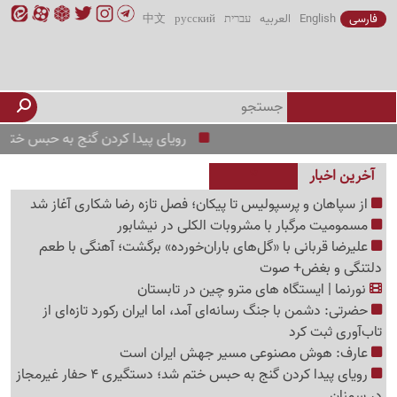
فارسی
English
العربیه
עברית
русский
中文
رویای پیدا کردن گنج به حبس ختم شد؛ دستگیری 4 حفار غیرمجاز 
آخرین اخبار
از سپاهان و پرسپولیس تا پیکان؛ فصل تازه رضا شکاری آغاز شد
مسمومیت مرگبار با مشروبات الکلی در نیشابور
علیرضا قربانی با «گل‌های باران‌خورده» برگشت؛ آهنگی با طعم
دلتنگی و بغض+ صوت
نورنما | ایستگاه های مترو چین در تابستان
حضرتی: دشمن با جنگ رسانه‌ای آمد، اما ایران رکورد تازه‌ای از
تاب‌آوری ثبت کرد
عارف: هوش مصنوعی مسیر جهش ایران است
رویای پیدا کردن گنج به حبس ختم شد؛ دستگیری 4 حفار غیرمجاز
در سمنان