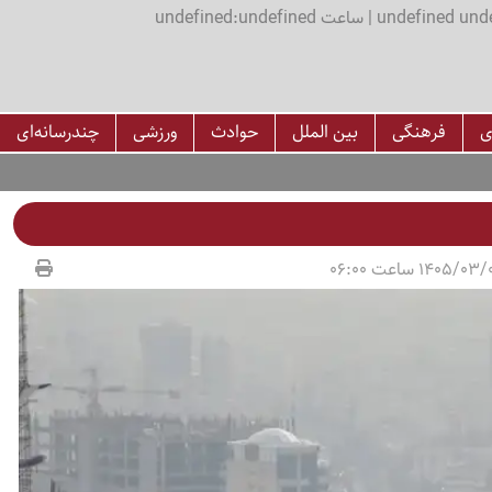
اعت undefined:undefined
ی
فرهنگی
بین الملل
حوادث
ورزشی
چندرسانه‌ای