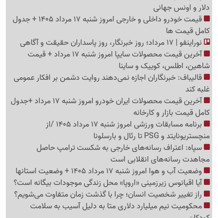
دلار و اونس جهانی
قیمت خودرو داخلی و خارجی امروز شنبه 17 مرداد 1405 + جدول
کامل قیمت ها
نوراینفو | 17 مرداد؛ روز خبرنگار، روز پاسداران حقیقت و آگاهی
آخرین قیمت محصولات سایپا امروز شنبه 17 مرداد + قیمت
شاهین، اطلس، کوییک و ساینا
قالیباف: خبرنگاران اجازه نمی‌دهند روایت دشمن بر افکار عمومی
غلبه کند
آخرین قیمت محصولات ایران خودرو امروز شنبه 17 مرداد +جدول
کامل قیمت بازار و کارخانه
برنامه مسابقات ورزشی امروز شنبه 17 مرداد 1405 /از
منچستریونایتد و PSG تا رئال و بارسلونا
سپاه: اعتراف رسانه‌های خارجی به شکست ترامپ حاصل
مجاهدت رسانه‌های انقلابی است
وضعیت آب و هوا امروز شنبه 17 مرداد 1405 + وضعیت استانها
آیا اقیانوس زیرزمینی «اروپا» محل زندگی موجودات بیگانه است؟
راز تغییر شخصیت انسان؛ چرا با گذشت زمان متفاوت می‌شویم؟
محکومیت نیم میلیارد دلاری متا به دلیل آسیب به سلامت
کودکان