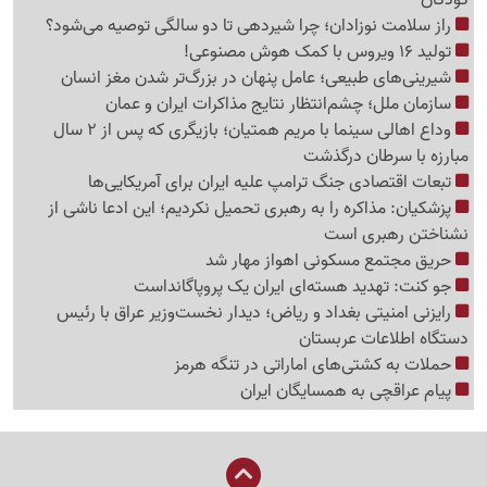
راز سلامت نوزادان؛ چرا شیردهی تا دو سالگی توصیه می‌شود؟
تولید 16 ویروس با کمک هوش مصنوعی!
شیرینی‌های طبیعی؛ عامل پنهان در بزرگ‌تر شدن مغز انسان
سازمان ملل؛ چشم‌انتظار نتایج مذاکرات ایران و عمان
وداع اهالی سینما با مریم همتیان؛ بازیگری که پس از 2 سال
مبارزه با سرطان درگذشت
تبعات اقتصادی جنگ ترامپ علیه ایران برای آمریکایی‌ها
پزشکیان: مذاکره را به رهبری تحمیل نکردیم؛ این ادعا ناشی از
نشناختن رهبری است
حریق مجتمع مسکونی اهواز مهار شد
جو کنت: تهدید هسته‌ای ایران یک پروپاگانداست
رایزنی امنیتی بغداد و ریاض؛ دیدار نخست‌وزیر عراق با رئیس
دستگاه اطلاعات عربستان
حملات به کشتی‌های اماراتی در تنگه هرمز
پیام عراقچی به همسایگان ایران