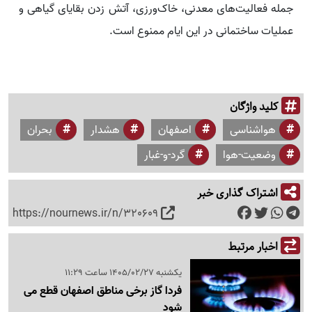
جمله فعالیت‌های معدنی، خاک‌ورزی، آتش زدن بقایای گیاهی و
عملیات ساختمانی در این ایام ممنوع است.
کلید واژگان
هواشناسی
اصفهان
هشدار
بحران
وضعیت-هوا
گرد-و-غبار
اشتراک گذاری خبر
https://nournews.ir/n/320609
اخبار مرتبط
یکشنبه 1405/02/27 ساعت 11:29
فردا گاز برخی مناطق اصفهان قطع می
شود