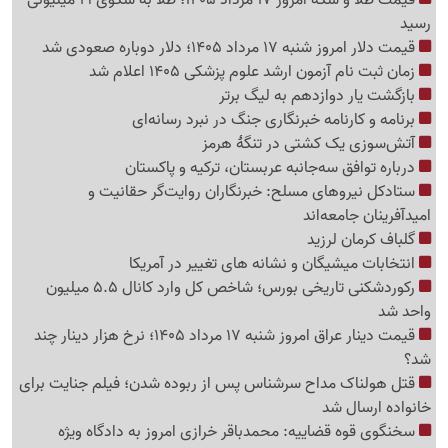
رسید
قیمت دلار امروز شنبه 17 مرداد 1405؛ دلار دوباره صعودی شد
زمان ثبت نام آزمون ارشد علوم پزشکی 1405 اعلام شد
بازگشت یار دوازدهم به لیگ برتر
برنامه و کارنامه خبرنگاری جنگ در نبرد رسانه‌ای
آتش‌سوزی یک کشتی در تنگهٔ هرمز
درباره توافق سه‌جانبه عربستان، ترکیه و پاکستان
ستادکل نیروهای مسلح: خبرنگاران روایت‌گر حقانیت و
امیدآفرینان جامعه‌اند
گلباف کرمان لرزید
انتخابات میشیگان و نشانه های تغییر در آمریکا
رکوردشکنی تاریخی بورس؛ شاخص کل وارد کانال 5.5 میلیون
واحد شد
قیمت دینار عراق امروز شنبه 17 مرداد 1405؛ نرخ هزار دینار چند
شد؟
قتل هولناک مداح سرشناس پس از ربوده شدن؛ فیلم جنایت برای
خانواده ارسال شد
سخنگوی قوه قضاییه: محمدباقر خرازی امروز به دادگاه ویژه