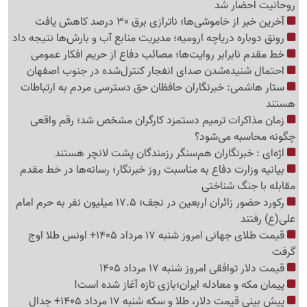
روحانیت احضار شد
آخرین خبر از خاموشی‌ها؛ ناترازی برق 30 درصد کاهش یافت
رونق دوباره دریاچه ارومیه؛ مدیریت منابع آب و بارش‌ها نتیجه داد
خط مقدم نابرابر روایت‌ها؛ مصائب دفاع از حریم افکار عمومی
احتمال شنیده‌شدن صدای انفجار کنترل‌شده در جنوب اصفهان
ستار هاشمی: خبرنگاران حافظان حق دسترسی مردم به ارتباطات
هستند
زمان مذاکرات ترمیم دستمزد کارگران مشخص شد؛ رقم واقعی
چگونه محاسبه می‌شود؟
اژه‌ای : خبرنگاران هم‌سنگر رزمندگان پشت لانچر هستند
بیانیه وزارت دفاع به مناسبت روز خبرنگار؛ رسانه‌ها در خط مقدم
مقابله با جنگ شناختی
رکورد حضور زائران اربعین در نجف؛ 17.5 میلیون نفر به حرم امام
علی(ع) رفتند
قیمت طلای جهانی امروز شنبه 17 مرداد 1405+ اونس طلا اوج
گرفت
قیمت دلار توافقی امروز شنبه 17 مرداد 1405
پیمان مکه و معادله ایران؛بازی تازه آغاز شده است!
پیش ‌بینی قیمت دلار، طلا و سکه شنبه 17 مرداد 1405+ جدال