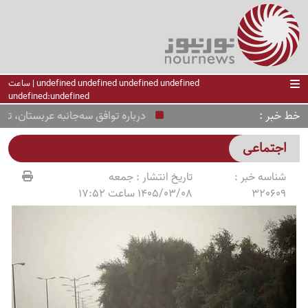
undefined undefined undefined undefined | ساعت
undefined:undefined
خط خبر
درباره توافق سه‌جانبه عربستان، ترکیه و
اجتماعی
شناسه خبر :
تاریخ انتشار :
جمعه
320609
1405/03/08 ساعت 17:52