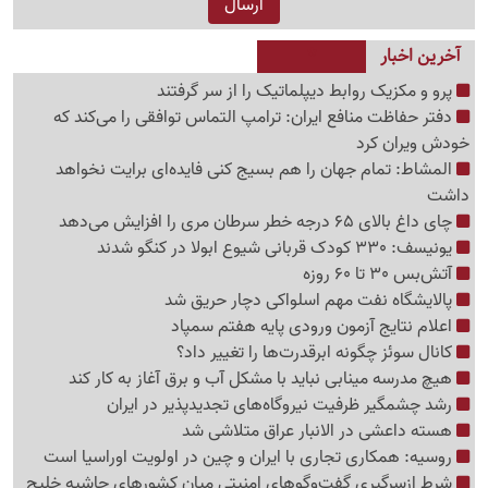
آخرین اخبار
پرو و مکزیک روابط دیپلماتیک را از سر گرفتند
دفتر حفاظت منافع ایران: ترامپ التماس توافقی را می‌کند که
خودش ویران کرد
المشاط: تمام جهان را هم بسیج کنی فایده‌ای برایت نخواهد
داشت
چای داغ بالای 65 درجه خطر سرطان مری را افزایش می‌دهد
یونیسف: 330 کودک قربانی شیوع ابولا در کنگو شدند
آتش‌بس 30 تا 60 روزه
پالایشگاه نفت مهم اسلواکی دچار حریق شد
اعلام نتایج آزمون ورودی پایه هفتم سمپاد
کانال سوئز چگونه ابرقدرت‌ها را تغییر داد؟
هیچ مدرسه مینابی نباید با مشکل آب و برق آغاز به کار کند
رشد چشمگیر ظرفیت نیروگاه‌های تجدیدپذیر در ایران
هسته داعشی در الانبار عراق متلاشی شد
روسیه: همکاری تجاری با ایران و چین در اولویت اوراسیا است
شرط ازسرگیری گفت‌وگوهای امنیتی میان کشورهای حاشیه خلیج