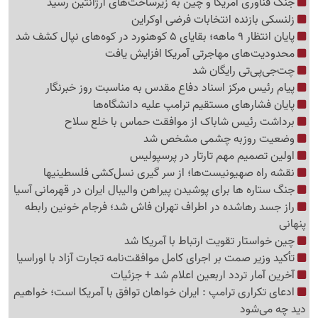
جنگ فناوری آمریکا و چین به زیرساخت‌های آرژانتین رسید
زلنسکی بازنده انتخابات فرضی اوکراین
پایان انتظار 9 ماهه؛ بقایای 5 کوهنورد در کوه‌های نپال کشف شد
محدودیت‌های مهاجرتی آمریکا افزایش یافت
چت‌جی‌پی‌تی رایگان شد
پیام رئیس مرکز اسناد دفاع مقدس به مناسبت روز خبرنگار
پایان فشارهای مستقیم ترامپ علیه دانشگاه‌ها
برداشت رئیس شاباک از موافقت حماس با خلع سلاح
وضعیت روزبه چشمی مشخص شد
اولین تصمیم مهم تارتار در پرسپولیس
نقشه راه صهیونیست‌ها؛ از سر گیری نسل‌کشی فلسطینی‍ها
جنگ ستاره ها برای پوشیدن پیراهن والیبال ایران در قهرمانی آسیا
راز جسد رهاشده در اطراف تهران فاش شد؛ فرجام خونین رابطه
پنهانی
چین خواستار تقویت ارتباط با آمریکا شد
تأکید وزیر صمت بر اجرای کامل موافقت‌نامه تجارت آزاد با اوراسیا
آخرین آمار تردد اربعین اعلام شد + جزئیات
ادعای تکراری ترامپ : ایران خواهان توافق با آمریکا است؛ خواهیم
دید چه می‌شود