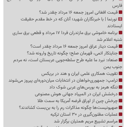
فارس
قیمت افغانی امروز جمعه 16 مرداد چقدر شد؟
نورنما | با خبرنگاران شهید؛ آنان که در خط مقدم حقیقت
ایستادند
برنامه خاموشی برق مازندران فردا 17 مرداد و قطعی برق ساری
شنبه اعلام شد
قیمت دینار عراق امروز جمعه 16 مرداد چقدر است؟
جنایتکار اتمی، قهرمان صلح؛ چگونه تاریخ وارونه شد؟
صنعاء: نبرد ما علیه طرح سلطه‌جویی عربستان است، نه مردم
جنوب یمن
تقویت همکاری علمی ایران و هند در بریکس
ترامپ: جمهوری‌خواهان در انتخابات میان‌دوره‌ای پیروز می‌شوند
تنگه هرمز به بورس‌های عربی شوک داد
درخشش ایران در المپیاد جهانی هوش مصنوعی
چرخش چین از اوراق قرضه آمریکا به سمت طلا
صهیونیست‌ها چگونه مذاکرات رم را به بن‌بست کشاندند؟
عملیات مظنون‌گیری در 30 استان ترکیه
مراسم تشییع مریم همتیان برگزار شد