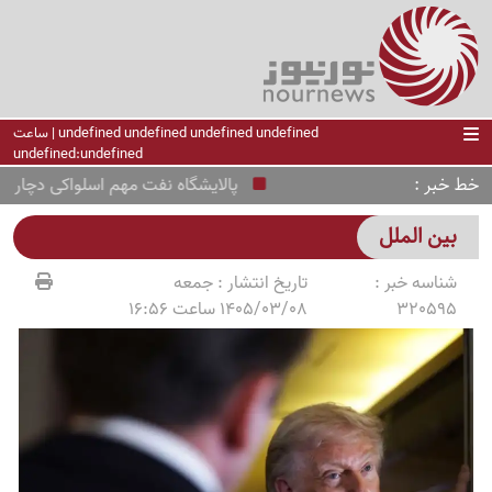
undefined undefined undefined undefined | ساعت
undefined:undefined
خط خبر
پالایشگاه نفت مهم اسلواکی دچار حری
بین الملل
شناسه خبر :
تاریخ انتشار :
جمعه
320595
1405/03/08 ساعت 16:56