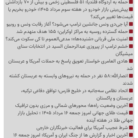
حمله به اردوگاه قلندیا؛ 51 فلسطینی زخمی و بیش از 70 بازداشتی
پیش‌بینی بازار خودرو در هفته سوم مرداد 1405؛ خودرو بخریم یا
قیمت‌ها تغییر می‌کند؟
آیا جی‌دی ونس جانشین ترامپ می‌شود؟ آغاز رقابت ونس و روبیو
حمله گسترده روسیه به مراکز اوکراین؛ 155 هدف منهدم شد
امنیت ملی قربانی «شنیده‌ها»؛ مدعی‌العموم تا کی سکوت می‌کند؟
خشم ترامپ از پیروزی عبدالرحمان السید در انتخابات سنای
میشیگان
هادی العامری خواستار تعویق پاسخ به حملات آمریکا و عربستان
شد
انصارالله:58 نفر در حمله به نیروهای وابسته به عربستان کشته
شدند
اتحاد نظامی سه‌جانبه در خلیج فارس؛ توافق دفاعی ترکیه،
عربستان و پاکستان
آخرین وضعیت راه‌ها؛ محورهای شمالی و مرزی بدون ترافیک
قیمت طلای جهانی امروز جمعه 16 مرداد 1405 ؛ تحلیل بازار
جهانی طلا در هفته آینده
شرط عجیب آمریکا برای فعالیت خبرنگاران خارجی
آخرین اخبار و گزارش ها از جنگ ایران و آمریکا؛ امروز جمعه 16