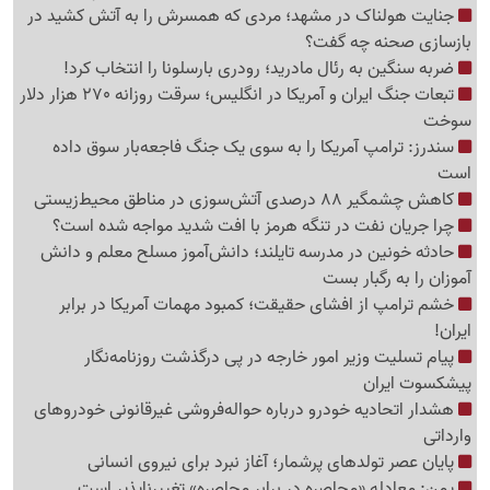
جنایت هولناک در مشهد؛ مردی که همسرش را به آتش کشید در
بازسازی صحنه چه گفت؟
ضربه سنگین به رئال مادرید؛ رودری بارسلونا را انتخاب کرد!
تبعات جنگ ایران و آمریکا در انگلیس؛ سرقت روزانه 270 هزار دلار
سوخت
سندرز: ترامپ آمریکا را به سوی یک جنگ فاجعه‌بار سوق داده
است
کاهش چشمگیر 88 درصدی آتش‌سوزی در مناطق محیط‌زیستی
چرا جریان نفت در تنگه هرمز با افت شدید مواجه شده است؟
حادثه خونین در مدرسه تایلند؛ دانش‌آموز مسلح معلم و دانش
آموزان را به رگبار بست
خشم ترامپ از افشای حقیقت؛ کمبود مهمات آمریکا در برابر
ایران!
پیام تسلیت وزیر امور خارجه در پی درگذشت روزنامه‌نگار
پیشکسوت ایران
هشدار اتحادیه خودرو درباره حواله‌فروشی غیرقانونی خودروهای
وارداتی
پایان عصر تولدهای پرشمار؛ آغاز نبرد برای نیروی انسانی
یمن: معادله «محاصره در برابر محاصره» تغییرناپذیر است