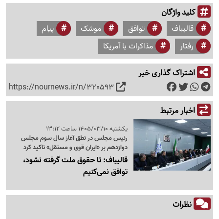
کلید واژگان
قالیباف
توافق
موشک
پیام
رفتار
مذاکرات با آمریکا
اشتراک گذاری خبر
https://nournews.ir/n/320593
اخبار مرتبط
یکشنبه 1405/03/10 ساعت 13:12
رئیس مجلس در نطق آغاز سال سوم مجلس
دوازدهم بر «ایران قوی و مستقل» تاکید کرد
قالیباف: تا حقوق ملت گرفته نشود،
توافق نمی‌کنیم
نظرات