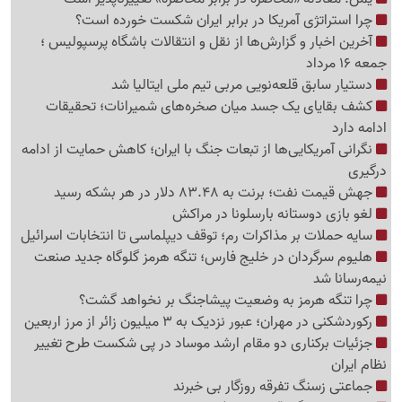
چرا استراتژی آمریکا در برابر ایران شکست خورده است؟
آخرین اخبار و گزارش‌ها از نقل و انتقالات باشگاه پرسپولیس ؛
جمعه 16 مرداد
دستیار سابق قلعه‌نویی مربی تیم ملی ایتالیا شد
کشف بقایای یک جسد میان صخره‌های شمیرانات؛ تحقیقات
ادامه دارد
نگرانی آمریکایی‌ها از تبعات جنگ با ایران؛ کاهش حمایت از ادامه
درگیری
جهش قیمت نفت؛ برنت به 83.48 دلار در هر بشکه رسید
لغو بازی دوستانه بارسلونا در مراکش
سایه حملات بر مذاکرات رم؛ توقف دیپلماسی تا انتخابات اسرائیل
هلیوم سرگردان در خلیج فارس؛ تنگه هرمز گلوگاه جدید صنعت
نیمه‌رسانا شد
چرا تنگه هرمز به وضعیت پیشاجنگ بر نخواهد گشت؟
رکوردشکنی در مهران؛ عبور نزدیک به 3 میلیون زائر از مرز اربعین
جزئیات برکناری دو مقام ارشد موساد در پی شکست طرح تغییر
نظام ایران
جماعتی زسنگ تفرقه روزگار بی خبرند