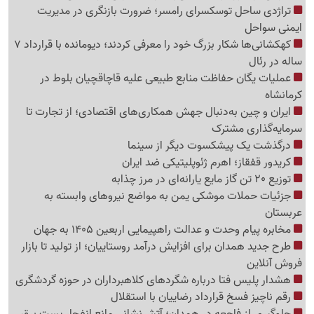
تراژدی ساحل توسکسرای رامسر؛ ضرورت بازنگری در مدیریت
ایمنی سواحل
کهکشانی‌ها شکار بزرگ خود را معرفی کردند؛ دیومانده با قرارداد 7
ساله در رئال
عملیات یگان حفاظت منابع طبیعی علیه قاچاقچیان بلوط در
کرمانشاه
ایران و چین به‌دنبال جهش همکاری‌های اقتصادی؛ از تجارت تا
سرمایه‌گذاری مشترک
درگذشت یک پیشکسوت دیگر از سینما
کریدور قفقاز؛ اهرم ژئوپلیتیکی ضد ایران
توزیع 20 تن گاز مایع یارانه‌ای در مرز چذابه
جزئیات حملات موشکی یمن به مواضع نیروهای وابسته به
عربستان
مخابره پیام وحدت و عدالت راهپیمایی اربعین 1405 به جهان
طرح جدید همدان برای افزایش درآمد روستاییان؛ از تولید تا بازار
فروش آنلاین
هشدار پلیس فتا درباره شگردهای کلاهبرداران در حوزه گردشگری
رقم ناچیز فسخ قرارداد رضاییان با استقلال
جلوگیری از فاجعه در همدان؛ آتش‌نشانی مانع انفجار پست برق