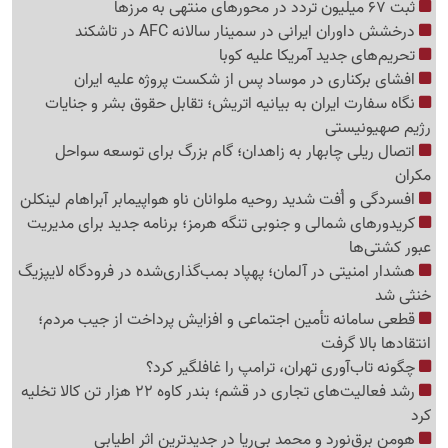
ثبت 67 میلیون تردد در محورهای منتهی به مرزها
درخشش داوران ایرانی در سمینار سالانه AFC در تاشکند
تحریم‌های جدید آمریکا علیه کوبا
افشای برکناری در موساد پس از شکست پروژه علیه ایران
نگاه سفارت ایران به بیانیه اتریش؛ تقابل حقوق بشر و جنایات
رژیم صهیونیستی
اتصال ریلی چابهار به زاهدان؛ گام بزرگ برای توسعه سواحل
مکران
افسردگی و اُفت شدید روحیه ملوانان ناو هواپیمابر آبراهام لینکلن
کریدورهای شمالی و جنوبی تنگه هرمز؛ برنامه جدید برای مدیریت
عبور کشتی‌ها
هشدار امنیتی در آلمان؛ پهپاد بمب‌گذاری‌شده در فرودگاه لایپزیگ
خنثی شد
قطعی سامانه تأمین اجتماعی و افزایش پرداخت از جیب مردم؛
انتقادها بالا گرفت
چگونه تاب‌آوری تهران، ترامپ را غافلگیر کرد؟
رشد فعالیت‌های تجاری در قشم؛ بندر کاوه 22 هزار تن کالا تخلیه
کرد
هومن برق‌نورد و محمد بی‌ریا در جدیدترین اثر اطیابی