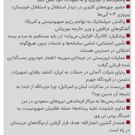
حضور چهره‌های کلیدی در دیدار استقلال و استقلال خوزستان؛
پیروزی 3-0 آبی‌ها
واکنش دیپلماتیک به تهاجم رژیم صهیونیستی و آمریکا؛
گفتگوهای عراقچی و وزیر خارجه موریتانی
پزشکیان: کالابرگ افزایش می‌یابد؛ ارز باید مستقیم به مردم برسد
تأمین اجتماعی؛ تمامی سامانه‌ها و خدمات بدون هیچ‌گونه
اختلالی در دسترس هستند
عملیات تروریستی در جرمانای سوریه؛ انفجار خودروی بمب‌گذاری
شده قربانی گرفت
ردپای شرکت آلمانی در حملات به ایران؛ کشف بقایای تجهیزات
دشمن در فرودگاه جهرم
بن‌بست در مذاکرات لبنان و اسرائیل؛ چرا حزب‌الله از ابتدا به
نتیجه آن بدبین بود؟
حمله یمنی‌ها به مراکز فرماندهی نیروهای سعودی در مرز
تداوم خشونت علیه رسانه‌ها؛ حمله نظامیان صهیونیست به
خبرنگار پرس تی وی
هشدار آتشین انصارالله: هدف قرار گرفتن اردوگاه‌های عربستان
در راه است