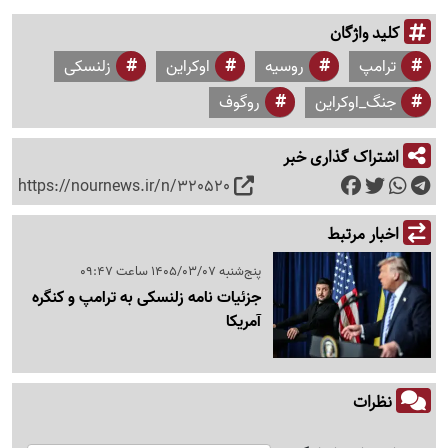
کلید واژگان
ترامپ
روسیه
اوکراین
زلنسکی
جنگ_اوکراین
روگوف
اشتراک گذاری خبر
https://nournews.ir/n/320520
اخبار مرتبط
پنج‌شنبه 1405/03/07 ساعت 09:47
جزئیات نامه زلنسکی به ترامپ و کنگره
آمریکا
نظرات