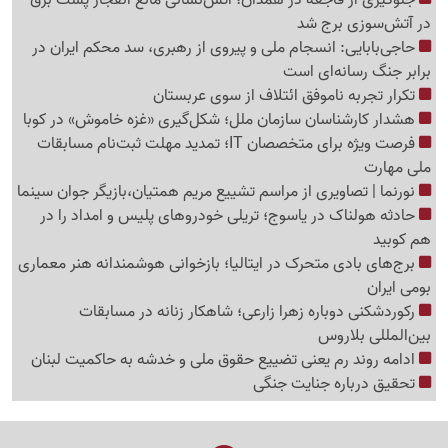
در آتش‌سوزی برج شد
حاجی‌بابایی: انسجام ملی و پیروی از رهبری، سد محکم ایران در
برابر جنگ رسانه‌ای است
تکرار تجربه ناموفق ائتلاف از سوی عربستان
هشدار کارشناسان سازمان ملل؛ شکل‌گیری «غزه‌ خاموش» در کوبا
فرصت ویژه برای متخصصان IT؛ تمدید مهلت ثبت‌نام مسابقات
ملی مهارت
نورنما | تصاویری از مراسم تشییع مریم همتیان،بازیگر جوان سینما
حادثه هولناک در یاسوج؛ تریلی خودروهای پلیس و امداد را در
هم کوبید
برج‌های بادی متحرک در ایتالیا؛ بازخوانی هوشمندانه هنر معماری
بومی ایران
رکوردشکنی دوباره زهرا زارعی؛ شاهکار زنانه در مسابقات
بین‌المللی بلاروس
ادامه روند رم یعنی تضییع حقوق ملی و خدشه به حاکمیت لبنان
تحقیق درباره جنایت جنگی