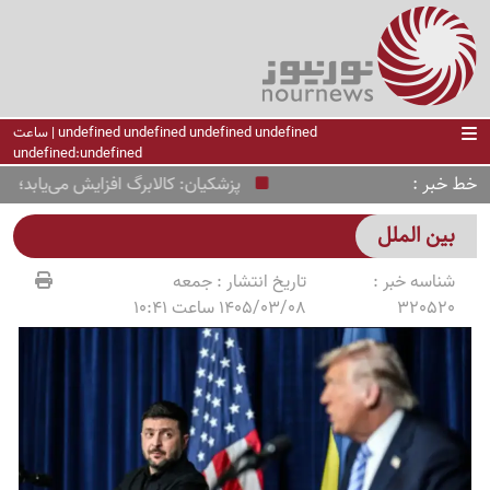
undefined undefined undefined undefined | ساعت
undefined:undefined
خط خبر
پزشکیان: کالابرگ افزایش می‌یابد؛ ارز با
بین الملل
شناسه خبر :
تاریخ انتشار :
جمعه
320520
1405/03/08 ساعت 10:41