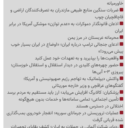
خاورمیانه
ضربات سنگین منابع طبیعی مازندران به تصرف‌کنندگان اراضی و
قاچاقچیان چوب
اذعان قانونگذار دموکرات به «عدم توازن» موشکی آمریکا در برابر
ایران
محرمانه عربستان در مرز یمن
ادعای جنجالی ترامپ درباره ایران؛ «اوضاع در ایران بسیار خوب
پیش می‌رود!»
واقعیت‌ها را بپذیرید و به تعهدات خود عمل کنید
حضور چهره‌های کلیدی در دیدار استقلال و استقلال خوزستان؛
پیروزی 3-0 آبی‌ها
واکنش دیپلماتیک به تهاجم رژیم صهیونیستی و آمریکا؛
گفتگوهای عراقچی و وزیر خارجه موریتانی
پزشکیان: کالابرگ افزایش می‌یابد؛ ارز باید مستقیم به مردم برسد
تأمین اجتماعی؛ تمامی سامانه‌ها و خدمات بدون هیچ‌گونه
اختلالی در دسترس هستند
عملیات تروریستی در جرمانای سوریه؛ انفجار خودروی بمب‌گذاری
شده قربانی گرفت
ردپای شرکت آلمانی در حملات به ایران؛ کشف بقایای تجهیزات