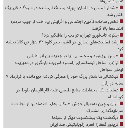
عبور کشتی‌ها
هشدار امنیتی در آلمان؛ پهپاد بمب‌گذاری‌شده در فرودگاه لایپزیگ
خنثی شد
قطعی سامانه تأمین اجتماعی و افزایش پرداخت از جیب مردم؛
انتقادها بالا گرفت
چگونه تاب‌آوری تهران، ترامپ را غافلگیر کرد؟
رشد فعالیت‌های تجاری در قشم؛ بندر کاوه 22 هزار تن کالا تخلیه
کرد
هومن برق‌نورد و محمد بی‌ریا در جدیدترین اثر اطیابی
تراژدی ساحل توسکسرای رامسر؛ ضرورت بازنگری در مدیریت
ایمنی سواحل
کهکشانی‌ها شکار بزرگ خود را معرفی کردند؛ دیومانده با قرارداد 7
ساله در رئال
عملیات یگان حفاظت منابع طبیعی علیه قاچاقچیان بلوط در
کرمانشاه
ایران و چین به‌دنبال جهش همکاری‌های اقتصادی؛ از تجارت تا
سرمایه‌گذاری مشترک
درگذشت یک پیشکسوت دیگر از سینما
کریدور قفقاز؛ اهرم ژئوپلیتیکی ضد ایران