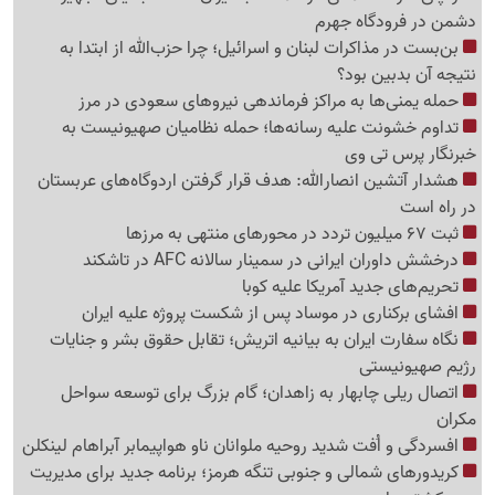
دشمن در فرودگاه جهرم
بن‌بست در مذاکرات لبنان و اسرائیل؛ چرا حزب‌الله از ابتدا به
نتیجه آن بدبین بود؟
حمله یمنی‌ها به مراکز فرماندهی نیروهای سعودی در مرز
تداوم خشونت علیه رسانه‌ها؛ حمله نظامیان صهیونیست به
خبرنگار پرس تی وی
هشدار آتشین انصارالله: هدف قرار گرفتن اردوگاه‌های عربستان
در راه است
ثبت 67 میلیون تردد در محورهای منتهی به مرزها
درخشش داوران ایرانی در سمینار سالانه AFC در تاشکند
تحریم‌های جدید آمریکا علیه کوبا
افشای برکناری در موساد پس از شکست پروژه علیه ایران
نگاه سفارت ایران به بیانیه اتریش؛ تقابل حقوق بشر و جنایات
رژیم صهیونیستی
اتصال ریلی چابهار به زاهدان؛ گام بزرگ برای توسعه سواحل
مکران
افسردگی و اُفت شدید روحیه ملوانان ناو هواپیمابر آبراهام لینکلن
کریدورهای شمالی و جنوبی تنگه هرمز؛ برنامه جدید برای مدیریت