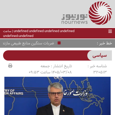
undefined undefined undefined undefined | ساعت
undefined:undefined
خط خبر
ضربات سنگین منابع طبیعی مازندران به
سیاسی
شناسه خبر :
تاریخ انتشار :
جمعه
320513
1405/03/08 ساعت 09:53