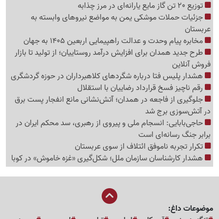
توزیع 20 تن گاز مایع یارانه‌ای در مرز چذابه
جزئیات حملات موشکی یمن به مواضع نیروهای وابسته به
عربستان
مخابره پیام وحدت و عدالت راهپیمایی اربعین 1405 به جهان
طرح جدید همدان برای افزایش درآمد روستاییان؛ از تولید تا بازار
فروش آنلاین
هشدار پلیس فتا درباره شگردهای کلاهبرداران در حوزه گردشگری
رقم ناچیز فسخ قرارداد رضاییان با استقلال
جلوگیری از فاجعه در همدان؛ آتش‌نشانی مانع انفجار پست برق
در آتش‌سوزی برج شد
حاجی‌بابایی: انسجام ملی و پیروی از رهبری، سد محکم ایران در
برابر جنگ رسانه‌ای است
تکرار تجربه ناموفق ائتلاف از سوی عربستان
هشدار کارشناسان سازمان ملل؛ شکل‌گیری «غزه‌ خاموش» در کوبا
موضوعات داغ: