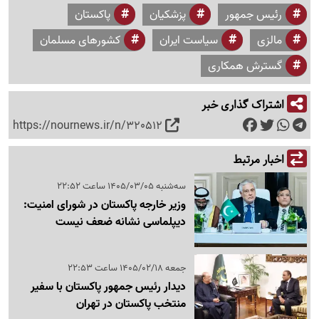
رئیس جمهور
پزشکیان
پاکستان
مالزی
سیاست ایران
کشورهای مسلمان
گسترش همکاری
اشتراک گذاری خبر
https://nournews.ir/n/320512
اخبار مرتبط
سه‌شنبه 1405/03/05 ساعت 22:52
وزیر خارجه پاکستان در شورای امنیت:
دیپلماسی نشانه ضعف نیست
جمعه 1405/02/18 ساعت 22:53
دیدار رئیس جمهور پاکستان با سفیر
منتخب پاکستان در تهران