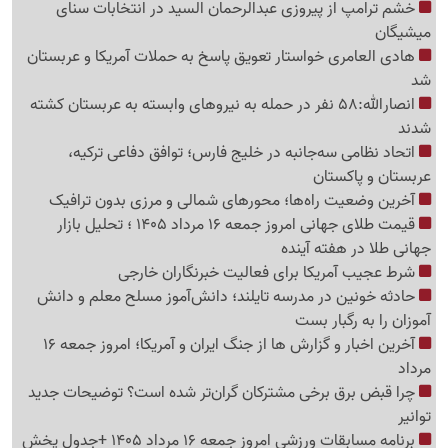
خشم ترامپ از پیروزی عبدالرحمان السید در انتخابات سنای
میشیگان
هادی العامری خواستار تعویق پاسخ به حملات آمریکا و عربستان
شد
انصارالله:58 نفر در حمله به نیروهای وابسته به عربستان کشته
شدند
اتحاد نظامی سه‌جانبه در خلیج فارس؛ توافق دفاعی ترکیه،
عربستان و پاکستان
آخرین وضعیت راه‌ها؛ محورهای شمالی و مرزی بدون ترافیک
قیمت طلای جهانی امروز جمعه 16 مرداد 1405 ؛ تحلیل بازار
جهانی طلا در هفته آینده
شرط عجیب آمریکا برای فعالیت خبرنگاران خارجی
حادثه خونین در مدرسه تایلند؛ دانش‌آموز مسلح معلم و دانش
آموزان را به رگبار بست
آخرین اخبار و گزارش ها از جنگ ایران و آمریکا؛ امروز جمعه 16
مرداد
چرا قبض برق برخی مشترکان گران‌تر شده است؟ توضیحات جدید
توانیر
برنامه مسابقات ورزشی امروز جمعه 16 مرداد 1405 +جدول پخش