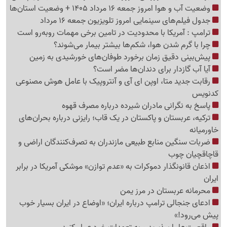
وضعیت آب و هوا امروز جمعه 16 مرداد 1405 + وضعیت استان‌ها
جدول فیلم‌های سینمایی امروز تلویزیون جمعه 16 مرداد
ترامپ : آمریکا با محدودیت در تامین برخی مهمات روبه‌رو است
چرا با گرم شدن هوا، شکم‌ها بیشتر بیمار می‌شوند؟
پیش‌بینی دقیق زمان برخورد طوفان‌های خورشیدی به زمین
آیا آب گازدار برای دندان‌ها مضر است؟
رقابت جدید متا، اوپن ای آی و آنتروپیک با عامل هوش مصنوعی
کدنویس
پاسخ به نگرانی مادران شیرده درباره مصرف قهوه
ترکیه، عربستان و پاکستان در یک قاب؛ رایزنی درباره بحران‌های
خاورمیانه
ضربات سنگین منابع طبیعی مازندران به تصرف‌کنندگان اراضی و
قاچاقچیان چوب
اذعان قانونگذار دموکرات به «عدم توازن» موشکی آمریکا در برابر
ایران
محرمانه عربستان در مرز یمن
ادعای جنجالی ترامپ درباره ایران؛ «اوضاع در ایران بسیار خوب
پیش می‌رود!»