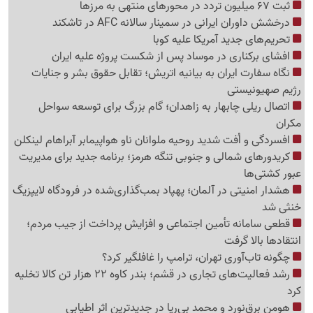
ثبت 67 میلیون تردد در محورهای منتهی به مرزها
درخشش داوران ایرانی در سمینار سالانه AFC در تاشکند
تحریم‌های جدید آمریکا علیه کوبا
افشای برکناری در موساد پس از شکست پروژه علیه ایران
نگاه سفارت ایران به بیانیه اتریش؛ تقابل حقوق بشر و جنایات
رژیم صهیونیستی
اتصال ریلی چابهار به زاهدان؛ گام بزرگ برای توسعه سواحل
مکران
افسردگی و اُفت شدید روحیه ملوانان ناو هواپیمابر آبراهام لینکلن
کریدورهای شمالی و جنوبی تنگه هرمز؛ برنامه جدید برای مدیریت
عبور کشتی‌ها
هشدار امنیتی در آلمان؛ پهپاد بمب‌گذاری‌شده در فرودگاه لایپزیگ
خنثی شد
قطعی سامانه تأمین اجتماعی و افزایش پرداخت از جیب مردم؛
انتقادها بالا گرفت
چگونه تاب‌آوری تهران، ترامپ را غافلگیر کرد؟
رشد فعالیت‌های تجاری در قشم؛ بندر کاوه 22 هزار تن کالا تخلیه
کرد
هومن برق‌نورد و محمد بی‌ریا در جدیدترین اثر اطیابی