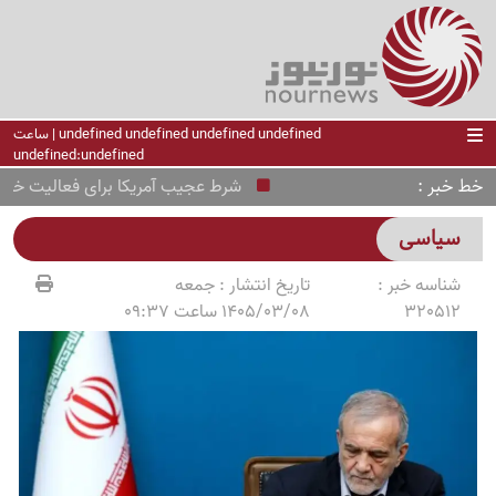
undefined undefined undefined undefined | ساعت
undefined:undefined
خط خبر
شرط عجیب آمریکا برای فعالیت خبرنگار
سیاسی
شناسه خبر :
تاریخ انتشار :
جمعه
320512
1405/03/08 ساعت 09:37