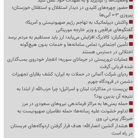
واقعیت‌ها را بپذیرید و به تعهدات خود عمل کنید
حضور چهره‌های کلیدی در دیدار استقلال و استقلال خوزستان؛
پیروزی 3-0 آبی‌ها
واکنش دیپلماتیک به تهاجم رژیم صهیونیستی و آمریکا؛
گفتگوهای عراقچی و وزیر خارجه موریتانی
پزشکیان: کالابرگ افزایش می‌یابد؛ ارز باید مستقیم به مردم برسد
تأمین اجتماعی؛ تمامی سامانه‌ها و خدمات بدون هیچ‌گونه
اختلالی در دسترس هستند
عملیات تروریستی در جرمانای سوریه؛ انفجار خودروی بمب‌گذاری
شده قربانی گرفت
ردپای شرکت آلمانی در حملات به ایران؛ کشف بقایای تجهیزات
دشمن در فرودگاه جهرم
بن‌بست در مذاکرات لبنان و اسرائیل؛ چرا حزب‌الله از ابتدا به
نتیجه آن بدبین بود؟
حمله یمنی‌ها به مراکز فرماندهی نیروهای سعودی در مرز
تداوم خشونت علیه رسانه‌ها؛ حمله نظامیان صهیونیست به
خبرنگار پرس تی وی
هشدار آتشین انصارالله: هدف قرار گرفتن اردوگاه‌های عربستان
در راه است