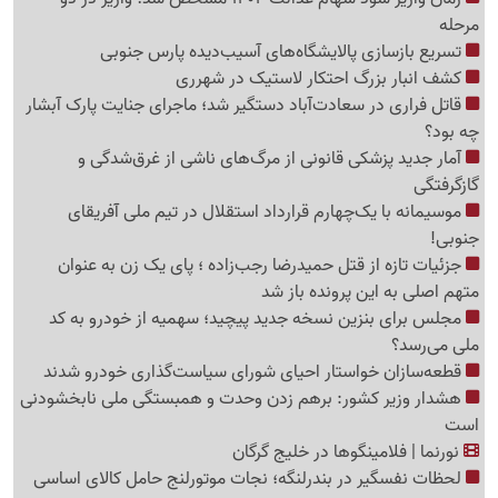
مرحله
تسریع بازسازی پالایشگاه‌های آسیب‌دیده پارس جنوبی
کشف انبار بزرگ احتکار لاستیک در شهرری
قاتل فراری در سعادت‌آباد دستگیر شد؛ ماجرای جنایت پارک آبشار
چه بود؟
آمار جدید پزشکی قانونی از مرگ‌های ناشی از غرق‌شدگی و
گازگرفتگی
موسیمانه با یک‌چهارم قرارداد استقلال در تیم ملی آفریقای
جنوبی!
جزئیات تازه از قتل حمیدرضا رجب‌زاده ؛ پای یک زن به عنوان
متهم اصلی به این پرونده باز شد
مجلس برای بنزین نسخه جدید پیچید؛ سهمیه از خودرو به کد
ملی می‌رسد؟
قطعه‌سازان خواستار احیای شورای سیاست‌گذاری خودرو شدند
هشدار وزیر کشور: برهم زدن وحدت و همبستگی ملی نابخشودنی
است
نورنما | فلامینگوها در خلیج گرگان
لحظات نفسگیر در بندرلنگه؛ نجات موتورلنج حامل کالای اساسی