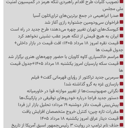
تصویب کلیات طرح اقدام راهبردی تنگه هرمز در کمیسیون امنیت
ملی مجلس
صدرا ابراهیمی در جمع برترین‌های ترای‌اتلون آسیا
فراخوان سی‌ودومین جشنواره رازی آغاز شد
کیوسک‌های تهران تغییر چهره می‌دهند؛ طرح جدید در راه است
ایران به هیچ قیمتی از تنگه هرمز عقب نشینی نخواهد کرد
قیمت نقره امروز 18 مرداد 1405؛ افت قیمت در بازار داخلی+
جدول قیمت ها
مراسم خاکسپاری کاوه کاویان با حضور چهره‌های هنری برگزار شد
قیمت سکه پارسیان امروز یکشنبه 18 مرداد 1405+جدول قیمت
ها
سرمربی جدید تراکتور از رؤیای قهرمانی گفت+ فیلم
بازسازی غزه به گرو گذاشته شد!
نگرانی صهیونیست‌ها از تغییر موازنه قوا در خاورمیانه
دستور جدید فراجا درباره خودروهای توقیفی در پارکینگ‌ها
پیش‌بینی قیمت دلار دوشنبه 19 مرداد؛ تحلیل بازار ارز فردا
مقررات تازه چین؛ کنترل خروج متخصصان افزایش یافت
قیمت دینار عراق امروز یکشنبه 18 مرداد 1405
حذف نام ترامپ در روایت 3 رئیس‌جمهور اسبق آمریکا از تاریخ