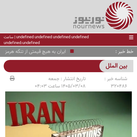
undefined undefined undefined undefined | ساعت
undefined:undefined
خط خبر
ایران به هیچ قیمتی از تنگه هرمز عقب
بین الملل
شناسه خبر :
تاریخ انتشار :
جمعه
320486
1405/03/08 ساعت 04:03