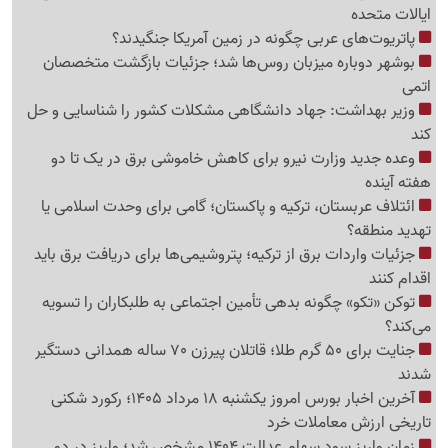
ایالات متحده
پاتریوت‌های عربی چگونه در زمین آمریکا جنگیدند؟
بوشهر دوباره میزبان روس‌ها شد؛ جزئیات بازگشت متخصصان
اتمی
وزیر بهداشت: جهاد دانشگاهی مشکلات کشور را شناسایی و حل
کند
وعده جدید وزارت نیرو برای کاهش خاموشی برق در یک تا دو
هفته آینده
ائتلاف عربستان، ترکیه و پاکستان؛ گامی برای وحدت اسلامی یا
تهدید منطقه؟
جزئیات واردات برق از ترکیه؛ پتروشیمی‌ها برای دریافت برق باید
اقدام کنند
توکن «تکو» چگونه بدهی تأمین اجتماعی به طلبکاران را تسویه
می‌کند؟
جنایت برای 50 گرم طلا؛ قاتلان پیرزن 70 ساله همدانی دستگیر
شدند
آخرین اخبار بورس امروز یکشنبه 18 مرداد 1405؛ رکورد شکنی
تاریخی ارزش معاملات خرد
زمان واریز سود سهام عدالت 1404 مشخص شد؛ واریز در دو