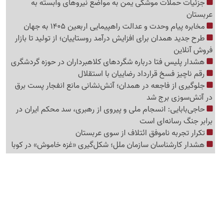
جزئیات حملات موشکی یمن به مواضع نیروهای وابسته به
عربستان
مخابره پیام وحدت و عدالت راهپیمایی اربعین 1405 به جهان
طرح جدید همدان برای افزایش درآمد روستاییان؛ از تولید تا بازار
فروش آنلاین
هشدار پلیس فتا درباره شگردهای کلاهبرداران در حوزه گردشگری
رقم ناچیز فسخ قرارداد رضاییان با استقلال
جلوگیری از فاجعه در همدان؛ آتش‌نشانی مانع انفجار پست برق
در آتش‌سوزی برج شد
حاجی‌بابایی: انسجام ملی و پیروی از رهبری، سد محکم ایران در
برابر جنگ رسانه‌ای است
تکرار تجربه ناموفق ائتلاف از سوی عربستان
هشدار کارشناسان سازمان ملل؛ شکل‌گیری «غزه‌ خاموش» در کوبا