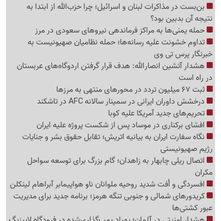
بن‌بست در مذاکرات لبنان و اسرائیل؛ چرا حزب‌الله از ابتدا به
نتیجه آن بدبین بود؟
حمله یمنی‌ها به مراکز فرماندهی نیروهای سعودی در مرز
تداوم خشونت علیه رسانه‌ها؛ حمله نظامیان صهیونیست به
خبرنگار پرس تی وی
هشدار آتشین انصارالله: هدف قرار گرفتن اردوگاه‌های عربستان
در راه است
ثبت 67 میلیون تردد در محورهای منتهی به مرزها
درخشش داوران ایرانی در سمینار سالانه AFC در تاشکند
تحریم‌های جدید آمریکا علیه کوبا
افشای برکناری در موساد پس از شکست پروژه علیه ایران
نگاه سفارت ایران به بیانیه اتریش؛ تقابل حقوق بشر و جنایات
رژیم صهیونیستی
اتصال ریلی چابهار به زاهدان؛ گام بزرگ برای توسعه سواحل
مکران
افسردگی و اُفت شدید روحیه ملوانان ناو هواپیمابر آبراهام لینکلن
کریدورهای شمالی و جنوبی تنگه هرمز؛ برنامه جدید برای مدیریت
عبور کشتی‌ها
هشدار امنیتی در آلمان؛ پهپاد بمب‌گذاری‌شده در فرودگاه لایپزیگ