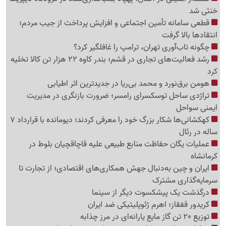
خنثی شد
قطعی سامانه تأمین اجتماعی و افزایش پرداخت از جیب مردم؛
انتقادها بالا گرفت
چگونه تاب‌آوری تهران، ترامپ را غافلگیر کرد؟
رشد فعالیت‌های تجاری در قشم؛ بندر کاوه 22 هزار تن کالا تخلیه
کرد
هومن برق‌نورد و محمد بی‌ریا در جدیدترین اثر اطیابی
تراژدی ساحل توسکسرای رامسر؛ ضرورت بازنگری در مدیریت
ایمنی سواحل
کهکشانی‌ها شکار بزرگ خود را معرفی کردند؛ دیومانده با قرارداد 7
ساله در رئال
عملیات یگان حفاظت منابع طبیعی علیه قاچاقچیان بلوط در
کرمانشاه
ایران و چین به‌دنبال جهش همکاری‌های اقتصادی؛ از تجارت تا
سرمایه‌گذاری مشترک
درگذشت یک پیشکسوت دیگر از سینما
کریدور قفقاز؛ اهرم ژئوپلیتیکی ضد ایران
توزیع 20 تن گاز مایع یارانه‌ای در مرز چذابه