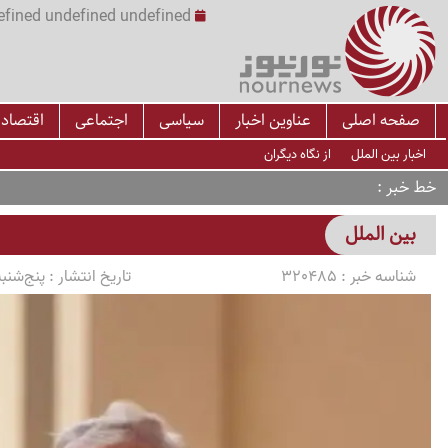
undefined undefined undefined undefined | س
صفحه اصلی
عناوین اخبار
سیاسی
اجتماعی
اقتصاد
اخبار بین الملل
از نگاه دیگران
خط خبر
بین الملل
شناسه خبر :
320485
تاریخ انتشار :
پنج‌شنبه 1405/03/07 ساعت 