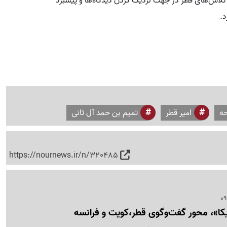
 تلاش‌های قطر در جهت نزدیک کردن دیدگاه‌ها و پیشبرد
د.
ه
امیر قطر
تمیم بن حمد آل ثانی
https://nournews.ir/n/320485
ریکا»، محور گفت‌وگوی قطر،کویت و فرانسه