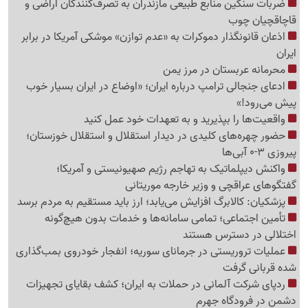
ضربات سنگین منابع طبیعی مازندران به تصرف‌کنندگان اراضی و
قاچاقچیان چوب
اذعان قانونگذار دموکرات به «عدم توازن» موشکی آمریکا در برابر
ایران
محرمانه عربستان در مرز یمن
ادعای جنجالی ترامپ درباره ایران؛ «اوضاع در ایران بسیار خوب
پیش می‌رود!»
واقعیت‌ها را بپذیرید و به تعهدات خود عمل کنید
حضور چهره‌های کلیدی در دیدار استقلال و استقلال خوزستان؛
پیروزی 3-0 آبی‌ها
واکنش دیپلماتیک به تهاجم رژیم صهیونیستی و آمریکا؛
گفتگوهای عراقچی و وزیر خارجه موریتانی
پزشکیان: کالابرگ افزایش می‌یابد؛ ارز باید مستقیم به مردم برسد
تأمین اجتماعی؛ تمامی سامانه‌ها و خدمات بدون هیچ‌گونه
اختلالی در دسترس هستند
عملیات تروریستی در جرمانای سوریه؛ انفجار خودروی بمب‌گذاری
شده قربانی گرفت
ردپای شرکت آلمانی در حملات به ایران؛ کشف بقایای تجهیزات
دشمن در فرودگاه جهرم