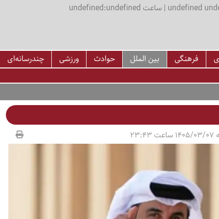
اعت undefined:undefined
ی
فرهنگی
بین الملل
حوادث
ورزشی
چندرسانه‌ای
23:43