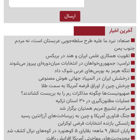
آخرین اخبار
صنعاء: نبرد ما علیه طرح سلطه‌جویی عربستان است، نه مردم
جنوب یمن
تقویت همکاری علمی ایران و هند در بریکس
ترامپ: جمهوری‌خواهان در انتخابات میان‌دوره‌ای پیروز می‌شوند
تنگه هرمز به بورس‌های عربی شوک داد
درخشش ایران در المپیاد جهانی هوش مصنوعی
چرخش چین از اوراق قرضه آمریکا به سمت طلا
صهیونیست‌ها چگونه مذاکرات رم را به بن‌بست کشاندند؟
عملیات مظنون‌گیری در 30 استان ترکیه
مراسم تشییع مریم همتیان برگزار شد
جنگ فناوری آمریکا و چین به زیرساخت‌های آرژانتین رسید
زلنسکی بازنده انتخابات فرضی اوکراین
پایان انتظار 9 ماهه؛ بقایای 5 کوهنورد در کوه‌های نپال کشف شد
محدودیت‌های مهاجرتی آمریکا افزایش یافت