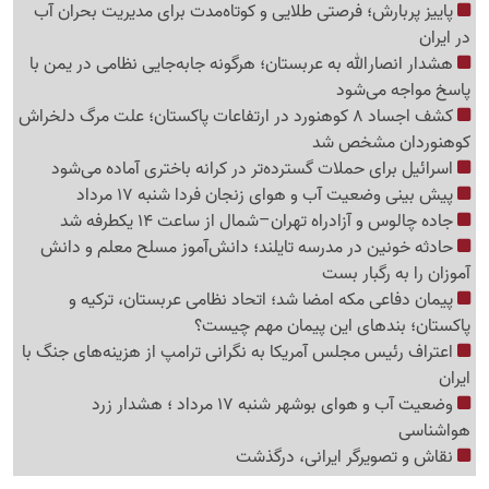
پاییز پربارش؛ فرصتی طلایی و کوتاه‌مدت برای مدیریت بحران آب
در ایران
هشدار انصارالله به عربستان؛ هرگونه جابه‌جایی نظامی در یمن با
پاسخ مواجه می‌شود
کشف اجساد 8 کوهنورد در ارتفاعات پاکستان؛ علت مرگ دلخراش
کوهنوردان مشخص شد
اسرائیل برای حملات گسترده‌تر در کرانه باختری آماده می‌شود
پیش بینی وضعیت آب و هوای زنجان فردا شنبه 17 مرداد
جاده چالوس و آزادراه تهران–شمال از ساعت 14 یکطرفه شد
حادثه خونین در مدرسه تایلند؛ دانش‌آموز مسلح معلم و دانش
آموزان را به رگبار بست
پیمان دفاعی مکه امضا شد؛ اتحاد نظامی عربستان، ترکیه و
پاکستان؛ بندهای این پیمان مهم چیست؟
اعتراف رئیس مجلس آمریکا به نگرانی ترامپ از هزینه‌های جنگ با
ایران
وضعیت آب و هوای بوشهر شنبه 17 مرداد ؛ هشدار زرد
هواشناسی
نقاش و تصویرگر ایرانی، درگذشت