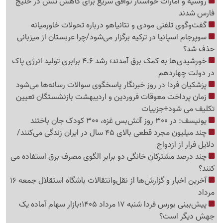
روسیه و امارات خواستار توافق سریع برای کاهش تنش در خلیج
فارس شدند
گفت‌وگوی تلفنی مودی و نتانیاهو درباره تحولات خاورمیانه
سوپرجام اسپانیا در ترکیه برگزار می‌شود/چرا عربستان از میزبانی
حذف شد؟
خورشیدی‌ها به کمک برق آمدند؛ رشد 4.6 برابری تولید انرژی پاک
در دولت چهاردهم
پزشکیان فردا در روز خبرنگار پاسخگوی سوالات رسانه‌ها می‌شود
زمان پرداخت معوقات فروردین و اردیبهشت بازنشستگان تعیین
تکلیف می شود+جزییات
یونیسف: در 300 روز آتش‌بس غزه، 300 کودک جان باختند
چند میلیون مجرد قطعی بالای 45 سال در ایران زندگی می‌کنند/
دلایل فرار از ازدواج
چند درصد مشترکان خانگی دو برابر الگوی مصرف برق استفاده می
کنند؟
آخرین اخبار و گزارش‌ها از نقل‌وانتقالات باشگاه استقلال جمعه 16
مرداد
پیش‌بینی بورس فردا شنبه 17 مرداد 1405؛بازار سهام آماده یک
جهش دیگر است؟