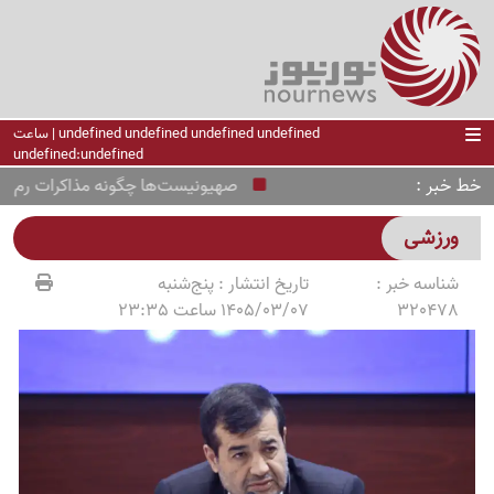
undefined undefined undefined undefined | ساعت
undefined:undefined
خط خبر
صهیونیست‌ها چگونه مذاکرات رم را به 
ورزشی
شناسه خبر :
تاریخ انتشار :
پنج‌شنبه
320478
1405/03/07 ساعت 23:35