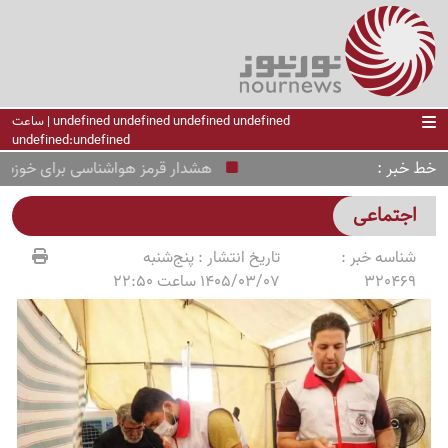
undefined undefined undefined undefined | ساعت
undefined:undefined
خط خبر
هشدار قرمز هواشناسی برای خوزستان؛ گ
اجتماعی
شناسه خبر :
تاریخ انتشار :
پنج‌شنبه
320469
1405/03/07 ساعت 22:50