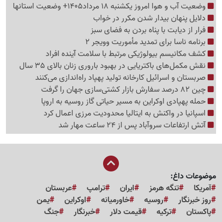
وضعیت آب و هوا امروز یکشنبه 18 مرداد1405+ وضعیت استانها
دلایل پنهان بیدار شدن مکرر در خواب
فرار از دیابت با پناه بردن به فضای سبز
برنامه ناسا برای تمدید مأموریت وویجر 2
کشف مکانیسم بیولوژیکی مرتبط با سلامت آینده افراد
نقش مکمل‌های باکتریایی در بهبود باروری زنان بالای 35 سال
صربستان و اسرائیل کارخانه تولید پهپاد راه‌اندازی می‌کنند
چین 82 درصد سفارش بازار کشتی‌سازی جهان را گرفت
حمله پهپادی اوکراین به مسیر حیاتی گاز روسیه به اروپا
اسپانیا در واکنش به ایتالیا محدودیت مرزی اعمال کرد
آتش ارتفاعات سروآباد پس از 24 ساعت مهار شد
موضوعات داغ:
آمریکا
تنگه هرمز
ایران
ترامپ
عربستان
روز خبرنگار
روسیه
خاورمیانه
اوکراین
یمن
پاکستان
ترکیه
قیمت دلار
خبرنگار
جنگ