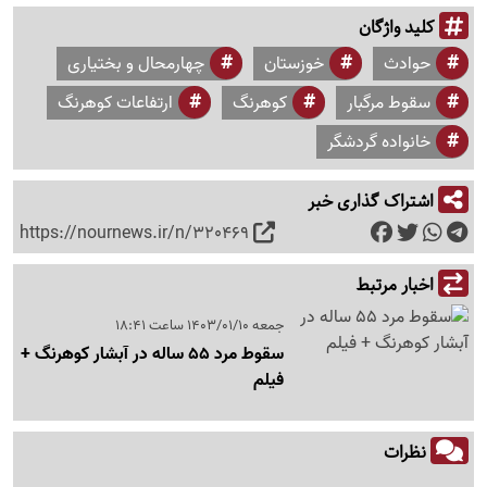
کلید واژگان
حوادث
خوزستان
چهارمحال و بختیاری
سقوط مرگبار
کوهرنگ
ارتفاعات کوهرنگ
خانواده گردشگر
اشتراک گذاری خبر
https://nournews.ir/n/320469
اخبار مرتبط
جمعه 1403/01/10 ساعت 18:41
سقوط مرد 55 ساله در آبشار کوهرنگ +
فیلم
نظرات