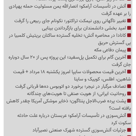
آتش در تأسیسات آرامکو؛ انصارالله یمن مسئولیت حمله پهپادی
را بر عهده گرفت
تغییر ناگهانی روی نیمکت تراکتور؛ نکونام جای ربیعی را گرفت
امید بخشی دانشمندان برای بازگرداندن بینایی
کانادا در محاصره آتش؛ تخلیه گسترده ساکنان بریتیش کلمبیا در
پی گسترش حریق
پیمان دفاعی مکه
آخرین گام برای تکمیل پل‌سفید؛ این پروژه پس از 20 سال دوباره
جان گرفت
آخرین قیمت محصولات سایپا امروز یکشنبه 18 مرداد + قیمت
شاهین، اطلس، کوییک و ساینا
تصادف مرگبار در نیجر؛ برخورد دو اتوبوس ده‌ها قربانی گرفت
روحانیت ایرانی؛ از هویت صنفی تا هویت‌های چندگانه
پشت پرده ضرب‌الاجل پنتاگون؛ ذخایر موشکی آمریکا چقدر کاهش
یافته است؟
آتش‌سوزی در تأسیسات آرامکو؛ عربستان درباره علت حادثه
سکوت کرد
جزئیات آتش‌سوزی گسترده شهرک صنعتی نصیرآباد