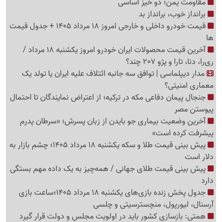
مقاومت یمن؛ دو خیز اساسی
برانداز خوب، برانداز بد
قیمت خودرو داخلی و خارجی امروز 18 مرداد 1405 + جدول قیمت
ها
آخرین قیمت محصولات ایران خودرو امروز یکشنبه 18 مرداد /
ری‌را، دنا، تارا و پژو 207 چند؟
مدار دیپلماسی | توافق سه جانبه ائتلاف علیه ایران یا تولد یک
معماری امنیتی؟
جنجال پیمان دفاعی مکه در ترکیه؛ از اعتراض نمایندگان تا احتمال
پیوستن مصر
آخرین وضعیت بیماری جو بایدن از زبان پسرش؛ «سرطان پدرم
پیشرفت کرده است»
پیش بینی قیمت طلا و سکه یکشنبه 18 مرداد 1405؛ چشم بازار به
دلار است
پیش بینی قیمت طلای جهانی / همه‌چیز به یک داده مهم بستگی
دارد
جدول پخش زنده بازی‌های یکشنبه 18 مرداد 1405؛ساعت بازی
آرسنال، لیورپول، منچسترسیتی و چلسی
همتی: بازسازی کشور باید در اولویت مجلس و دولت قرار گیرد