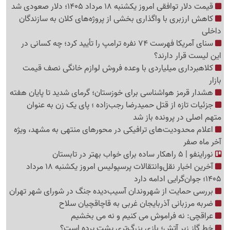
قیمت دلار توافقی امروز یکشنبه 18 مرداد 1405؛ دلار صعودی شد
کاهش ارزبری با واگذاری بخشی از پروژه‌های کلان به سازندگان
داخلی
سنای آمریکا فهرست 74 نفره ترامپ را تأیید کرد؛ چه کسانی در
این لیست قرار دارند؟
کلاهبرداری میلیاردی با وعده فروش لوازم خانگی نصف قیمت
بازار
هشدار قرمز هواشناسی برای خوزستان؛ گرمای شدید تا پایان هفته
جزئیات تازه از قتل حمیدرضا رجب‌زاده ؛ پای یک زن به عنوان
متهم اصلی در پرونده باز شد
اعلام محدودیت‌های ترافیکی در محورهای منتهی به مشهد، ویژه
آخر ماه صفر
نوراینفو | 5 راهکار ساده برای خواب بهتر در تابستان
آخرین اخبار نقل‌وانتقالات پرسپولیس امروز یکشنبه 18 مرداد
1405؛ جوان‌گرایی ادامه دارد
بررسی حمایت از شهروندان آسیب‌دیده جنگ در شورای شهر تهران
ضربه مرزبانی آذربایجان غربی به قاچاقچیان سلاح
عراقچی: نه فراموش می کنیم و نه می بخشیم
خط گاز زیر آتش؛ بازی بزرگ‌تری پشت پرده است؟