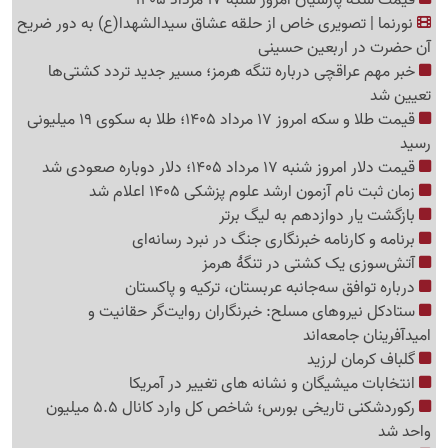
نورنما | تصویری خاص از حلقه عشاق سیدالشهدا(ع) به دور ضریح
آن حضرت در اربعین حسینی
خبر مهم عراقچی درباره تنگه هرمز؛ مسیر جدید تردد کشتی‌ها
تعیین شد
قیمت طلا و سکه امروز 17 مرداد 1405؛ طلا به سکوی 19 میلیونی
رسید
قیمت دلار امروز شنبه 17 مرداد 1405؛ دلار دوباره صعودی شد
زمان ثبت نام آزمون ارشد علوم پزشکی 1405 اعلام شد
بازگشت یار دوازدهم به لیگ برتر
برنامه و کارنامه خبرنگاری جنگ در نبرد رسانه‌ای
آتش‌سوزی یک کشتی در تنگهٔ هرمز
درباره توافق سه‌جانبه عربستان، ترکیه و پاکستان
ستادکل نیروهای مسلح: خبرنگاران روایت‌گر حقانیت و
امیدآفرینان جامعه‌اند
گلباف کرمان لرزید
انتخابات میشیگان و نشانه های تغییر در آمریکا
رکوردشکنی تاریخی بورس؛ شاخص کل وارد کانال 5.5 میلیون
واحد شد