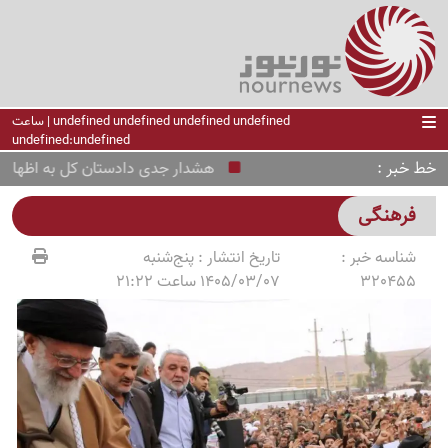
undefined undefined undefined undefined | ساعت
undefined:undefined
خط خبر
هشدار جدی دادستان کل به اظهارنظرهای 
فرهنگی
شناسه خبر :
تاریخ انتشار :
پنج‌شنبه
320455
1405/03/07 ساعت 21:22