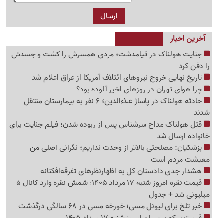
آخرین اخبار
جنایت هولناک در قیامدشت؛ مردی همسرش را کشت و جسدش
را دفن کرد
تاریخ نهایی خروج نیروهای ائتلاف آمریکا از عراق اعلام شد
چرا هوای تهران در روزهای اخیر آلوده بود؟
حادثه هولناک در پاساژ علاءالدین؛ 6 نفر به بیمارستان منتقل
شدند
قتل هولناک مداح سرشناس پس از ربوده شدن؛ فیلم جنایت برای
خانواده ارسال شد
پزشکیان: مصلحتی بالاتر از وحدت نداریم؛ نگرانی اصلی من
معیشت مردم است
هشدار جدی دادستان کل به اظهارنظرهای تفرقه‌افکنانه
قیمت نقره امروز شنبه 17 مرداد 1405؛ شمش نقره وارد کانال 5
میلیونی شد + جدول
خبر تلخ برای لیونل مسی؛ خورخه مسی در 68 سالگی درگذشت
قیمت سکه پارسیان امروز شنبه 17 مرداد 1405