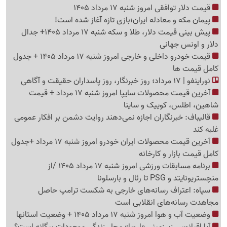
قیمت دلار توافقی امروز شنبه 17 مرداد 1405
پیمان مکه و معادله ایران؛بازی تازه آغاز شده است!
پیش ‌بینی قیمت دلار، طلا و سکه شنبه 17 مرداد 1405+ جدال
دلار و اونس جهانی
قیمت خودرو داخلی و خارجی امروز شنبه 17 مرداد 1405 + جدول
کامل قیمت ها
نوراینفو | 17 مرداد؛ روز خبرنگار، روز پاسداران حقیقت و آگاهی
آخرین قیمت محصولات سایپا امروز شنبه 17 مرداد + قیمت
شاهین، اطلس، کوییک و ساینا
قالیباف: خبرنگاران اجازه نمی‌دهند روایت دشمن بر افکار عمومی
غلبه کند
آخرین قیمت محصولات ایران خودرو امروز شنبه 17 مرداد +جدول
کامل قیمت بازار و کارخانه
برنامه مسابقات ورزشی امروز شنبه 17 مرداد 1405 /از
منچستریونایتد و PSG تا رئال و بارسلونا
سپاه: اعتراف رسانه‌های خارجی به شکست ترامپ حاصل
مجاهدت رسانه‌های انقلابی است
وضعیت آب و هوا امروز شنبه 17 مرداد 1405 + وضعیت استانها
آیا اقیانوس زیرزمینی «اروپا» محل زندگی موجودات بیگانه است؟