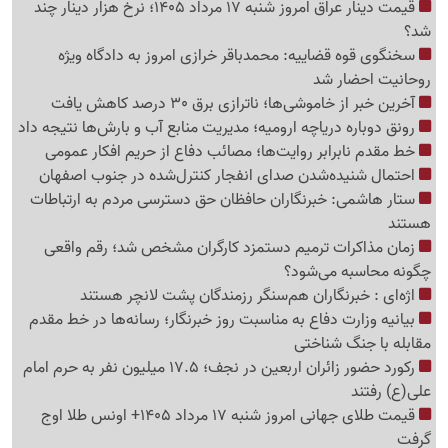
قیمت دینار عراق امروز شنبه 17 مرداد 1405؛ نرخ هزار دینار چند
شد؟
سخنگوی قوه قضاییه: محمدباقر خرازی امروز به دادگاه ویژه
روحانیت احضار شد
آخرین خبر از خاموشی‌ها؛ ناترازی برق 30 درصد کاهش یافت
رونق دوباره دریاچه ارومیه؛ مدیریت منابع آب و بارش‌ها نتیجه داد
خط مقدم نابرابر روایت‌ها؛ مصائب دفاع از حریم افکار عمومی
احتمال شنیده‌شدن صدای انفجار کنترل‌شده در جنوب اصفهان
ستار هاشمی: خبرنگاران حافظان حق دسترسی مردم به ارتباطات
هستند
زمان مذاکرات ترمیم دستمزد کارگران مشخص شد؛ رقم واقعی
چگونه محاسبه می‌شود؟
اژه‌ای : خبرنگاران هم‌سنگر رزمندگان پشت لانچر هستند
بیانیه وزارت دفاع به مناسبت روز خبرنگار؛ رسانه‌ها در خط مقدم
مقابله با جنگ شناختی
رکورد حضور زائران اربعین در نجف؛ 17.5 میلیون نفر به حرم امام
علی(ع) رفتند
قیمت طلای جهانی امروز شنبه 17 مرداد 1405+ اونس طلا اوج
گرفت