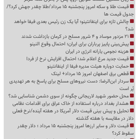
قیمت طلا و سکه امروز پنجشنبه 15 مرداد/طلا چقدر جهش کرد؟/
جدول قیمت ها
چالش تازه برای اینفانتینو؛ آیا یک زن رئیس بعدی فیفا خواهد
شد؟
21 مزدور موساد و 4 شرور مسلح در کرمان بازداشت شدند
پیش‌بینی پاییز پرباران برای ایران؛ احتمال وقوع النینو
هزینه نجومی یارانه انرژی در ایران
قیمت جدید مرغ اعلام شد؛ احتمال افزایش نرخ از فردا
حمایت دوباره هیئت مدیره فیفا از اینفانتینو
قطعی برق اصفهان امروز 15 مرداد+ لینک
سردار ابن‌الرضا: دست نیروهای مسلح برای پاسخ به هر تهدیدی
پُر است
محل حضور شهید لاریجانی چگونه از سوی دشمن شناسایی شد؟
هشدار بغداد درباره استفاده از خاک عراق برای اقدامات نظامی
تحلیل و پیش بینی قیمت دلار آمریکا در هفته آینده/نرخ فعلی
دلار در مقایسه با هفته گذشته
قیمت دلار و سایر ارزها امروز پنجشنبه 15 مرداد ؛ دلار چقدر
سقوط کرد؟