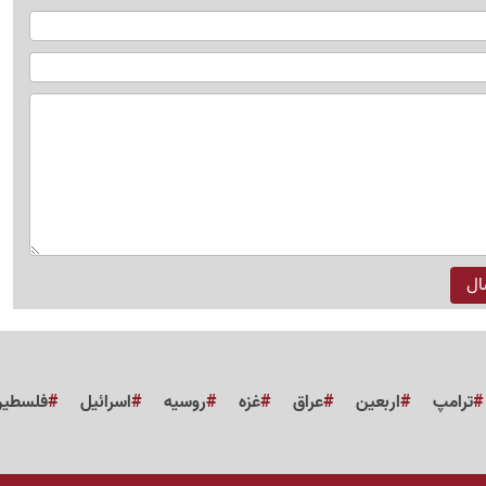
ترامپ
اربعین
عراق
غزه
روسیه
اسرائیل
فلسطی