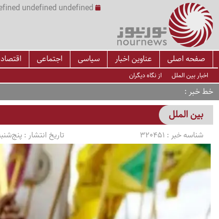
undefined undefined undefined undefined | س
صفحه اصلی
عناوین اخبار
سیاسی
اجتماعی
اقتصاد
اخبار بین الملل
از نگاه دیگران
خط خبر
بین الملل
شناسه خبر :
320451
تاریخ انتشار :
پنج‌شنبه 1405/03/07 ساعت 