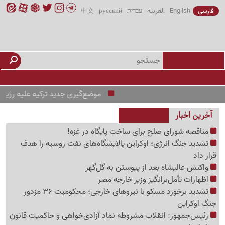
فارسی
English
العربیه
עברית
русский
中文
موضع‌گیری جدید ترکیه علیه رژیم صهیونی
آخرین اخبار
مناقصه شورای صلح برای ساخت پایگاه در غزه!
تشدید جنگ انرژی؛ اوکراین پالایشگاه‌های نفت روسیه را هدف
قرار داد
واکنش عالیشاه بعد از پیوستن به گل‌گهر
اظهارات تأمل‌برانگیز وزیر خارجه مصر
تشدید برخورد مسکو با نیروهای خارجی؛ محکومیت 36 مزدور
جنگ اوکراین
رئیس‌جمهور: انقلاب مشروطه نماد آزادی‌خواهی و حاکمیت قانون