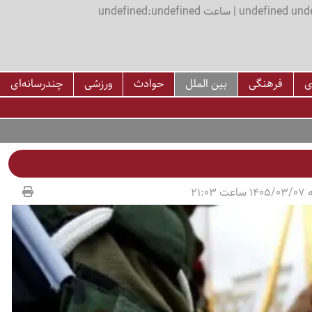
اعت undefined:undefined
ی
فرهنگی
بین الملل
حوادث
ورزشی
چندرسانه‌ای
21:03