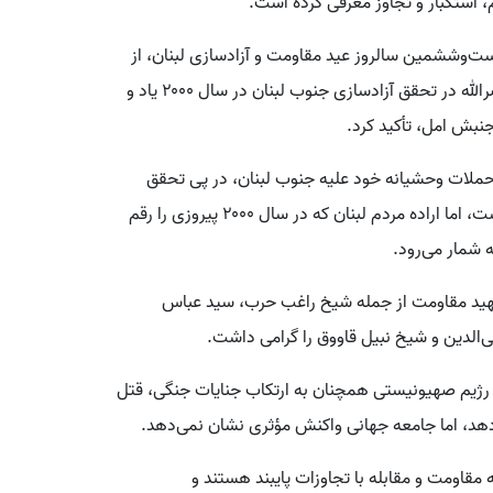
، استکبار و تجاوز معرفی کرده است.
ت‌وششمین سالروز عید مقاومت و آزادسازی لبنان، از
نقش تاریخی مقاومت لبنان و رهبری شهید سید حسن نصرالله در تحقق آزادسازی جنوب لبنان در سال ۲۰۰۰ یاد و
نبش امل، تأکید کرد.
ا حملات وحشیانه خود علیه جنوب لبنان، در پی تحقق
رؤیای تاریخی اشغال جنوب و جدا کردن آن از این کشور است، اما اراده مردم لبنان که در سال ۲۰۰۰ پیروزی را رقم
ه شمار می‌رود.
هید مقاومت از جمله شیخ راغب حرب، سید عباس
لدین و شیخ نبیل قاووق را گرامی داشت.
ه رژیم صهیونیستی همچنان به ارتکاب جنایات جنگی، قتل
‌دهد، اما جامعه جهانی واکنش مؤثری نشان نمی‌دهد.
ه مقاومت و مقابله با تجاوزات پایبند هستند و