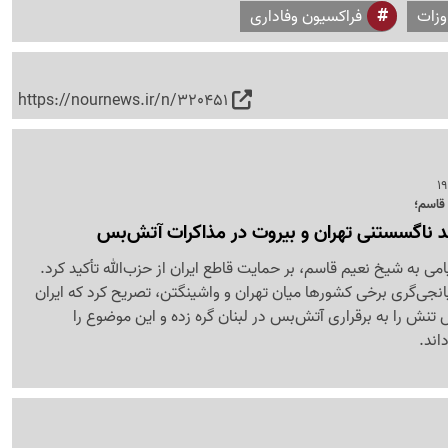
وزات
فراکسیون وفاداری
https://nournews.ir/n/320451
 قاسم؛
ند ناگسستنی تهران و بیروت در مذاکرات آتش‌بس
ی به شیخ نعیم قاسم، بر حمایت قاطع ایران از حزب‌الله تأکید کرد.
میانجی‌گری برخی کشورها میان تهران و واشینگتن، تصریح کرد که ایران
تنش را به برقراری آتش‌بس در لبنان گره زده و این موضوع را
اند.