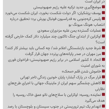
در ایران است
موضع‌گیری جدید ترکیه علیه رژیم صهیونیستی
یوسف پزشکیان: اگر دولت شکست بخورد، ایران شکست می‌خورد
پلیس کره‌جنوبی به فدراسیون فوتبال یورش برد؛ تحقیق درباره
انتصاب هونگ میونگ بو
عملیات گسترده یمن علیه مزدوران سعودی
اوکراین از ابتدای جنگ تاکنون چند میلیارد دلار کمک خارجی گرفته
است؟
شرط جدید بازنشستگی اعلام شد/ چه کسانی باید بیشتر کار کنند؟
مرز مهران در صدر پایانه‌های پرتردد جهان قرار گرفت
اتحاد 8 کشور اسلامی در برابر رژیم صهیونیستی؛ فراخوان فوری
به شورای امنیت
خاموش شدن قلم «محک»
قرار مرگ در پارک آبشار؛ پایان خونین زندگی تاجر تهرانی
کاهش چشمگیر سهم ایران از ماینینگ جهانی با اجرای طرح‌های
نظارتی
نماینده روسیه: اوکراین با سلاح‌های ناتو عمق خاک روسیه را
هدف می‌گیرد
انهدام یک تیم تروریستی در جنوب سیستان و بلوچستان با رصد