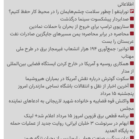
اطلاعاتی
نوراینفو | چطور سلامت چشم‌هایمان را در محیط کار حفظ کنیم؟
صدابردار پیشکسوت سینما درگذشت
سناریوی ترامپ برای خروج از بحران با حملات نمادین
محاصره در برابر محاصره؛ یمن مسیرهای جایگزین صادرات نفت
عربستان را بست
توانیر: جمع‌آوری 194 هزار انشعاب غیرمجاز برق در طرح ملی
مهتاب
همکاری روسیه و آمریکا در خارج کردن ایستگاه فضایی بین‌المللی
از مدار
سکوت گوترش درباره نقش آمریکا در بمباران هیروشیما
آخرین اخبار از نقل و انتقالات باشگاه نساجی مازندران امروز
پنجشنبه 15 مرداد
واکنش قوه قضاییه و خانواده شهید لاریجانی به ادعاهای نماینده
مجلس
برنامه قطعی برق قزوین امروز 15 مرداد اعلام شد+ لینک
ابهام در سرنوشت 3 خلبان ایرانی؛ روایت جدید از عملیات حمله
به پایگاه العدید
زیان سنگین صنعت هوایی اروپا پس از بحران تنگه هرمز