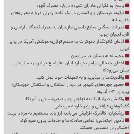
پاسخ به نگرانی مادران شیرده درباره مصرف قهوه
ترکیه، عربستان و پاکستان در یک قاب؛ رایزنی درباره بحران‌های
خاورمیانه
ضربات سنگین منابع طبیعی مازندران به تصرف‌کنندگان اراضی و
قاچاقچیان چوب
اذعان قانونگذار دموکرات به «عدم توازن» موشکی آمریکا در برابر
ایران
محرمانه عربستان در مرز یمن
ادعای جنجالی ترامپ درباره ایران؛ «اوضاع در ایران بسیار خوب
پیش می‌رود!»
واقعیت‌ها را بپذیرید و به تعهدات خود عمل کنید
حضور چهره‌های کلیدی در دیدار استقلال و استقلال خوزستان؛
پیروزی 3-0 آبی‌ها
واکنش دیپلماتیک به تهاجم رژیم صهیونیستی و آمریکا؛
گفتگوهای عراقچی و وزیر خارجه موریتانی
پزشکیان: کالابرگ افزایش می‌یابد؛ ارز باید مستقیم به مردم برسد
تأمین اجتماعی؛ تمامی سامانه‌ها و خدمات بدون هیچ‌گونه
اختلالی در دسترس هستند