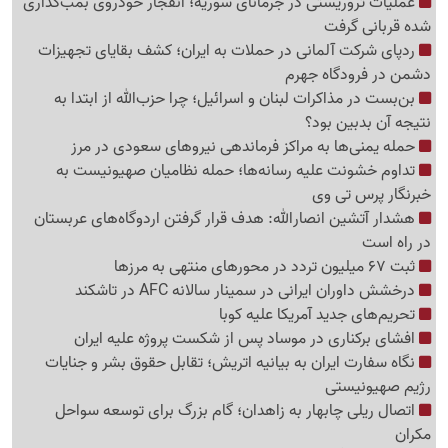
عملیات تروریستی در جرمانای سوریه؛ انفجار خودروی بمب‌گذاری
شده قربانی گرفت
ردپای شرکت آلمانی در حملات به ایران؛ کشف بقایای تجهیزات
دشمن در فرودگاه جهرم
بن‌بست در مذاکرات لبنان و اسرائیل؛ چرا حزب‌الله از ابتدا به
نتیجه آن بدبین بود؟
حمله یمنی‌ها به مراکز فرماندهی نیروهای سعودی در مرز
تداوم خشونت علیه رسانه‌ها؛ حمله نظامیان صهیونیست به
خبرنگار پرس تی وی
هشدار آتشین انصارالله: هدف قرار گرفتن اردوگاه‌های عربستان
در راه است
ثبت 67 میلیون تردد در محورهای منتهی به مرزها
درخشش داوران ایرانی در سمینار سالانه AFC در تاشکند
تحریم‌های جدید آمریکا علیه کوبا
افشای برکناری در موساد پس از شکست پروژه علیه ایران
نگاه سفارت ایران به بیانیه اتریش؛ تقابل حقوق بشر و جنایات
رژیم صهیونیستی
اتصال ریلی چابهار به زاهدان؛ گام بزرگ برای توسعه سواحل
مکران