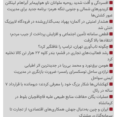
افسردگی و اُفت شدید روحیه ملوانان ناو هواپیمابر آبراهام لینکلن
کریدورهای شمالی و جنوبی تنگه هرمز؛ برنامه جدید برای مدیریت
عبور کشتی‌ها
هشدار امنیتی در آلمان؛ پهپاد بمب‌گذاری‌شده در فرودگاه لایپزیگ
خنثی شد
قطعی سامانه تأمین اجتماعی و افزایش پرداخت از جیب مردم؛
انتقادها بالا گرفت
چگونه تاب‌آوری تهران، ترامپ را غافلگیر کرد؟
رشد فعالیت‌های تجاری در قشم؛ بندر کاوه 22 هزار تن کالا تخلیه
کرد
هومن برق‌نورد و محمد بی‌ریا در جدیدترین اثر اطیابی
تراژدی ساحل توسکسرای رامسر؛ ضرورت بازنگری در مدیریت
ایمنی سواحل
کهکشانی‌ها شکار بزرگ خود را معرفی کردند؛ دیومانده با قرارداد 7
ساله در رئال
عملیات یگان حفاظت منابع طبیعی علیه قاچاقچیان بلوط در
کرمانشاه
ایران و چین به‌دنبال جهش همکاری‌های اقتصادی؛ از تجارت تا
سرمایه‌گذاری مشترک