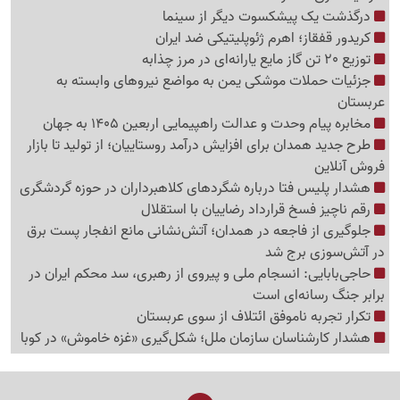
درگذشت یک پیشکسوت دیگر از سینما
کریدور قفقاز؛ اهرم ژئوپلیتیکی ضد ایران
توزیع 20 تن گاز مایع یارانه‌ای در مرز چذابه
جزئیات حملات موشکی یمن به مواضع نیروهای وابسته به
عربستان
مخابره پیام وحدت و عدالت راهپیمایی اربعین 1405 به جهان
طرح جدید همدان برای افزایش درآمد روستاییان؛ از تولید تا بازار
فروش آنلاین
هشدار پلیس فتا درباره شگردهای کلاهبرداران در حوزه گردشگری
رقم ناچیز فسخ قرارداد رضاییان با استقلال
جلوگیری از فاجعه در همدان؛ آتش‌نشانی مانع انفجار پست برق
در آتش‌سوزی برج شد
حاجی‌بابایی: انسجام ملی و پیروی از رهبری، سد محکم ایران در
برابر جنگ رسانه‌ای است
تکرار تجربه ناموفق ائتلاف از سوی عربستان
هشدار کارشناسان سازمان ملل؛ شکل‌گیری «غزه‌ خاموش» در کوبا