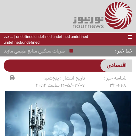
undefined undefined undefined undefined | ساعت
undefined:undefined
خط خبر
ضربات سنگین منابع طبیعی مازندران به
اقتصادی
شناسه خبر :
تاریخ انتشار :
پنج‌شنبه
320448
1405/03/07 ساعت 20:12