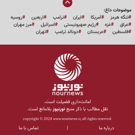
موضوعات داغ:
تنگه هرمز
آمریکا
ایران
ترامپ
اربعین
روسیه
عراق
غزه
رژیم صهیونیستی
اسرائیل
مرز مهران
فلسطین
عربستان
دونالد ترامپ
تهران
امانت‌داری فضیلت است.
نقل مطالب با ذکر منبع
نورنیوز
بلامانع است.
copyright © 2024
www.nournews.ir
, all rights reserved.
درباره ما
|
تماس با ما