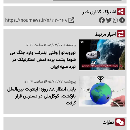
اشتراک گذاری خبر
https://nournews.ir/n/320448
اخبار مرتبط
پنج‌شنبه 1405/03/07 ساعت 16:19
نورویدئو | وقتی اینترنت وارد جنگ می
شود؛ پشت پرده نقش استارلینک در
نبرد علیه ایران
پنج‌شنبه 1405/03/07 ساعت 13:24
پایان انتظار 88 روزه؛ اینترنت بین‌الملل
بازگشت، گوگل‌پلی در دسترس قرار
گرفت
نظرات