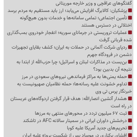
گفتگوهای عراقچی و وزیر خارجه موریتانی
پزشکیان: کالابرگ افزایش می‌یابد؛ ارز باید مستقیم به مردم برسد
تأمین اجتماعی؛ تمامی سامانه‌ها و خدمات بدون هیچ‌گونه
اختلالی در دسترس هستند
عملیات تروریستی در جرمانای سوریه؛ انفجار خودروی بمب‌گذاری
شده قربانی گرفت
ردپای شرکت آلمانی در حملات به ایران؛ کشف بقایای تجهیزات
دشمن در فرودگاه جهرم
بن‌بست در مذاکرات لبنان و اسرائیل؛ چرا حزب‌الله از ابتدا به
نتیجه آن بدبین بود؟
حمله یمنی‌ها به مراکز فرماندهی نیروهای سعودی در مرز
تداوم خشونت علیه رسانه‌ها؛ حمله نظامیان صهیونیست به
خبرنگار پرس تی وی
هشدار آتشین انصارالله: هدف قرار گرفتن اردوگاه‌های عربستان
در راه است
ثبت 67 میلیون تردد در محورهای منتهی به مرزها
درخشش داوران ایرانی در سمینار سالانه AFC در تاشکند
تحریم‌های جدید آمریکا علیه کوبا
افشای برکناری در موساد پس از شکست پروژه علیه ایران