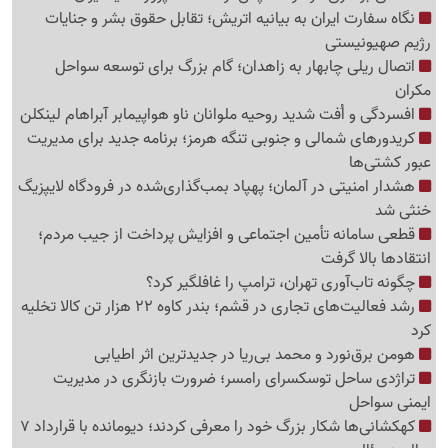
نگاه سفارت ایران به بیانیه اتریش؛ تقابل حقوق بشر و جنایات
رژیم صهیونیستی
اتصال ریلی چابهار به زاهدان؛ گام بزرگ برای توسعه سواحل
مکران
افسردگی و اُفت شدید روحیه ملوانان ناو هواپیمابر آبراهام لینکلن
کریدورهای شمالی و جنوبی تنگه هرمز؛ برنامه جدید برای مدیریت
عبور کشتی‌ها
هشدار امنیتی در آلمان؛ پهپاد بمب‌گذاری‌شده در فرودگاه لایپزیگ
خنثی شد
قطعی سامانه تأمین اجتماعی و افزایش پرداخت از جیب مردم؛
انتقادها بالا گرفت
چگونه تاب‌آوری تهران، ترامپ را غافلگیر کرد؟
رشد فعالیت‌های تجاری در قشم؛ بندر کاوه 22 هزار تن کالا تخلیه
کرد
هومن برق‌نورد و محمد بی‌ریا در جدیدترین اثر اطیابی
تراژدی ساحل توسکسرای رامسر؛ ضرورت بازنگری در مدیریت
ایمنی سواحل
کهکشانی‌ها شکار بزرگ خود را معرفی کردند؛ دیومانده با قرارداد 7