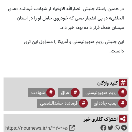
در همین راستا، جنبش انصارالله الاوفیاء از شهادت فرمانده «عدی
الحلفی» در پی انفجار بمبی که خودروی حامل او را در استان
میسان هدف قرار داده بود، خبر داد.
این جنبش رژیم صهیونیستی و آمریکا را مسؤول این ترور
دانست.
کلید واژگان
رژیم صهیونیستی
عراق
شهادت
بمب جاده‌ای
فرمانده حشدالشعبی
اشتراک گذاری خبر
https://nournews.ir/n/320405