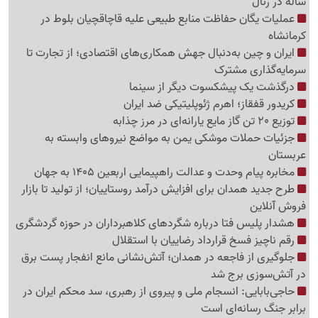
ساله در رئال
عملیات یگان حفاظت منابع طبیعی علیه قاچاقچیان بلوط در
کرمانشاه
ایران و چین به‌دنبال جهش همکاری‌های اقتصادی؛ از تجارت تا
سرمایه‌گذاری مشترک
درگذشت یک پیشکسوت دیگر از سینما
کریدور قفقاز؛ اهرم ژئوپلیتیکی ضد ایران
توزیع 20 تن گاز مایع یارانه‌ای در مرز چذابه
جزئیات حملات موشکی یمن به مواضع نیروهای وابسته به
عربستان
مخابره پیام وحدت و عدالت راهپیمایی اربعین 1405 به جهان
طرح جدید همدان برای افزایش درآمد روستاییان؛ از تولید تا بازار
فروش آنلاین
هشدار پلیس فتا درباره شگردهای کلاهبرداران در حوزه گردشگری
رقم ناچیز فسخ قرارداد رضاییان با استقلال
جلوگیری از فاجعه در همدان؛ آتش‌نشانی مانع انفجار پست برق
در آتش‌سوزی برج شد
حاجی‌بابایی: انسجام ملی و پیروی از رهبری، سد محکم ایران در
برابر جنگ رسانه‌ای است