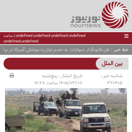
undefined undefined undefined undefined | ساعت
undefined:undefined
خط خبر
اذعان قانونگذار دموکرات به «عدم توازن» موشکی آمریکا در برابر ایرا
بین الملل
شناسه خبر :
تاریخ انتشار :
پنج‌شنبه
320405
1405/03/07 ساعت 16:28