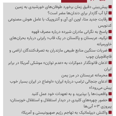
پیش‌بینی دقیق زمان برخورد طوفان‌های خورشیدی به زمین
آیا آب گازدار برای دندان‌ها مضر است؟
رقابت جدید متا، اوپن ای آی و آنتروپیک با عامل هوش مصنوعی
کدنویس
پاسخ به نگرانی مادران شیرده درباره مصرف قهوه
ترکیه، عربستان و پاکستان در یک قاب؛ رایزنی درباره بحران‌های
خاورمیانه
ضربات سنگین منابع طبیعی مازندران به تصرف‌کنندگان اراضی و
قاچاقچیان چوب
اذعان قانونگذار دموکرات به «عدم توازن» موشکی آمریکا در برابر
ایران
محرمانه عربستان در مرز یمن
ادعای جنجالی ترامپ درباره ایران؛ «اوضاع در ایران بسیار خوب
پیش می‌رود!»
واقعیت‌ها را بپذیرید و به تعهدات خود عمل کنید
حضور چهره‌های کلیدی در دیدار استقلال و استقلال خوزستان؛
پیروزی 3-0 آبی‌ها
واکنش دیپلماتیک به تهاجم رژیم صهیونیستی و آمریکا؛