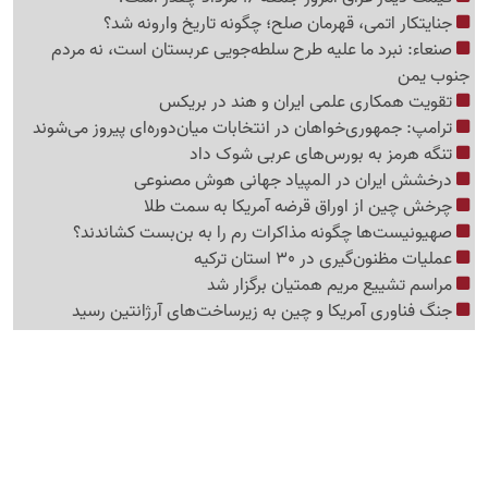
جنایتکار اتمی، قهرمان صلح؛ چگونه تاریخ وارونه شد؟
صنعاء: نبرد ما علیه طرح سلطه‌جویی عربستان است، نه مردم
جنوب یمن
تقویت همکاری علمی ایران و هند در بریکس
ترامپ: جمهوری‌خواهان در انتخابات میان‌دوره‌ای پیروز می‌شوند
تنگه هرمز به بورس‌های عربی شوک داد
درخشش ایران در المپیاد جهانی هوش مصنوعی
چرخش چین از اوراق قرضه آمریکا به سمت طلا
صهیونیست‌ها چگونه مذاکرات رم را به بن‌بست کشاندند؟
عملیات مظنون‌گیری در 30 استان ترکیه
مراسم تشییع مریم همتیان برگزار شد
جنگ فناوری آمریکا و چین به زیرساخت‌های آرژانتین رسید