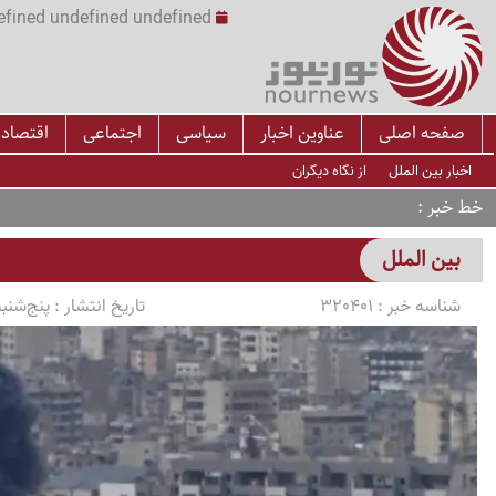
undefined undefined undefined undefined | س
صفحه اصلی
عناوین اخبار
سیاسی
اجتماعی
اقتصاد
اخبار بین الملل
از نگاه دیگران
خط خبر
بین الملل
شناسه خبر :
320401
تاریخ انتشار :
پنج‌شنبه 1405/03/07 ساعت 