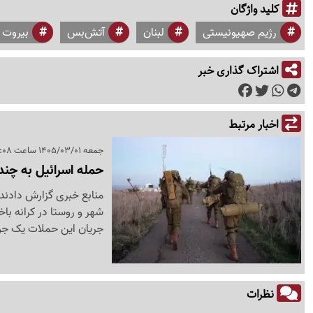
کلید واژگان
رژیم صهیونیستی
لبنان
آتش‌بس
بیروت
اشتراک گذاری خبر
اخبار مرتبط
جمعه 1405/03/01 ساعت 10:08
حمله اسرائیل به چند
منابع خبری گزارش دادند 
شهر و روستا در کرانه باخ
جریان این حملات یک جوا
نظرات