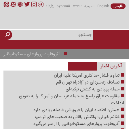
فارسی
English
العربیه
עברית
русский
中文
آئروفلوت پروازهای مسکو-ابوظبی را از سر 
آخرین اخبار
تداوم فشار حداکثری آمریکا علیه ایران
تصادف زنجیره‌ای در آزادراه تهران-قم
حمله پهپادی به کشتی ترکیه‌ای
مقاومت عراق پاسخ به حمله عربستان و آمریکا را به تعویق
انداخت
همتی: اقتصاد ایران با فروپاشی فاصله زیادی دارد
غنائم خیالی؛ واکنش بقائی به صحبت‌های ترامپ
آئروفلوت پروازهای مسکو-ابوظبی را از سر می‌گیرد