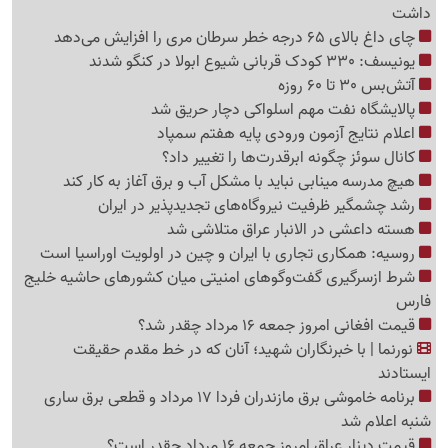
داشت
چای داغ بالای 65 درجه خطر سرطان مری را افزایش می‌دهد
یونیسف: 330 کودک قربانی شیوع ابولا در کنگو شدند
آتش‌بس 30 تا 60 روزه
پالایشگاه نفت مهم اسلواکی دچار حریق شد
اعلام نتایج آزمون ورودی پایه هفتم سمپاد
کانال سوئز چگونه ابرقدرت‌ها را تغییر داد؟
هیچ مدرسه مینابی نباید با مشکل آب و برق آغاز به کار کند
رشد چشمگیر ظرفیت نیروگاه‌های تجدیدپذیر در ایران
هسته داعشی در الانبار عراق متلاشی شد
روسیه: همکاری تجاری با ایران و چین در اولویت اوراسیا است
شرط ازسرگیری گفت‌وگوهای امنیتی میان کشورهای حاشیه خلیج
فارس
قیمت افغانی امروز جمعه 16 مرداد چقدر شد؟
نورنما | با خبرنگاران شهید؛ آنان که در خط مقدم حقیقت
ایستادند
برنامه خاموشی برق مازندران فردا 17 مرداد و قطعی برق ساری
شنبه اعلام شد
قیمت دینار عراق امروز جمعه 16 مرداد چقدر است؟