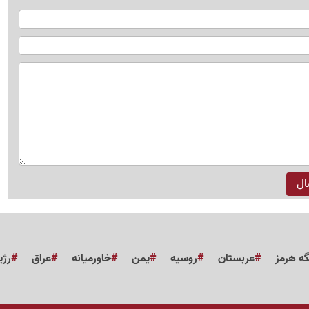
گه هرمز
عربستان
روسیه
یمن
خاورمیانه
عراق
رژی