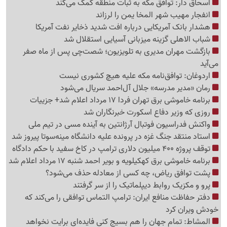
اسحاق دار: توافق مکه به ثبات منطقه کمک می‌کند
انفجار مهیب شهر المخا یمن را لرزاند
هشدار بانک آمریکایی درباره افت شدید ذخایر نفت آمریکا
شباب الاهلی گزینه میزبانی آسیایی استقلال شد
بازگشت مهران مدیری به تلویزیون؛ شصت‌چی پس از ماه صفر
می‌آید
اردوغان: توافق‌نامه مکه علیه هیچ کشوری نیست
رمان «مدیر مدرسه» جلال آل‌احمد سریال می‌شود
برنامه خاموشی برق تهران فردا 17 مرداد اعلام شد+ جزییات
روزی که وزیر دفاع اسکورت خبرنگاران شد
واکنش فدراسیون فوتبال آرژانتین به آینده مسی در تیم ملی
استاد منتقد جنگ غزه در پرونده علیه دانشگاه مینه‌سوتا پیروز شد
توقف پروژه 400 میلیون دلاری ترامپ در کاخ سفید با حکم دادگاه
برنامه خاموشی برق کهکیلویه و بویر احمد شنبه 17 مرداد اعلام شد
پشت توافق ریاض، چه کسی از معادله حذف می‌شود؟
پرو و مکزیک روابط دیپلماتیک را از سر گرفتند
دفتر حفاظت منافع ایران: ترامپ التماس توافقی را می‌کند که
خودش ویران کرد
المشاط: تمام جهان را هم بسیج کنی فایده‌ای برایت نخواهد