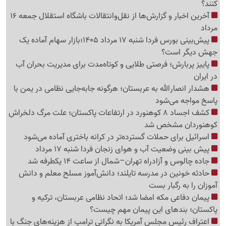
کنند؟
آخرین اخبار و گزارش‌ها از نقل‌وانتقالات باشگاه استقلال جمعه 16
مرداد
پیش‌بینی بورس فردا شنبه 17 مرداد 1405؛بازار سهام آماده یک
جهش دیگر است؟
پاییز پربارش؛ فرصتی طلایی و کوتاه‌مدت برای مدیریت بحران آب
در ایران
هشدار انصارالله به عربستان؛ هرگونه جابه‌جایی نظامی در یمن با
پاسخ مواجه می‌شود
کشف اجساد 8 کوهنورد در ارتفاعات پاکستان؛ علت مرگ دلخراش
کوهنوردان مشخص شد
اسرائیل برای حملات گسترده‌تر در کرانه باختری آماده می‌شود
پیش بینی وضعیت آب و هوای زنجان فردا شنبه 17 مرداد
جاده چالوس و آزادراه تهران–شمال از ساعت 14 یکطرفه شد
حادثه خونین در مدرسه تایلند؛ دانش‌آموز مسلح معلم و دانش
آموزان را به رگبار بست
پیمان دفاعی مکه امضا شد؛ اتحاد نظامی عربستان، ترکیه و
پاکستان؛ بندهای این پیمان مهم چیست؟
اعتراف رئیس مجلس آمریکا به نگرانی ترامپ از هزینه‌های جنگ با