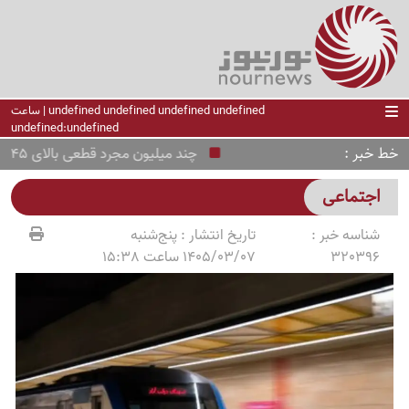
undefined undefined undefined undefined | ساعت
undefined:undefined
خط خبر
چند میلیون مجرد قطعی بالای 45 سال در ایران زندگی می‌کنند/دلایل فرار از ازدواج
اجتماعی
شناسه خبر :
تاریخ انتشار :
پنج‌شنبه
320396
1405/03/07 ساعت 15:38