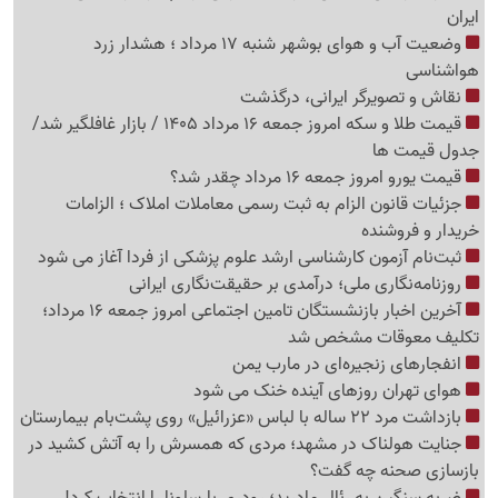
ایران
وضعیت آب و هوای بوشهر شنبه 17 مرداد ؛ هشدار زرد
هواشناسی
نقاش و تصویرگر ایرانی، درگذشت
قیمت طلا و سکه امروز جمعه 16 مرداد 1405 / بازار غافلگیر شد/
جدول قیمت ها
قیمت یورو امروز جمعه 16 مرداد چقدر شد؟
جزئیات قانون الزام به ثبت رسمی معاملات املاک ؛ الزامات
خریدار و فروشنده
ثبت‌نام‌ آزمون کارشناسی ارشد علوم پزشکی از فردا آغاز می شود
روزنامه‌نگاری ملی؛ درآمدی بر حقیقت‌نگاری ایرانی
آخرین اخبار بازنشستگان تامین اجتماعی امروز جمعه 16 مرداد؛
تکلیف معوقات مشخص شد
انفجارهای زنجیره‌ای در مارب یمن
هوای تهران روزهای آینده خنک می شود
بازداشت مرد 22 ساله با لباس «عزرائیل» روی پشت‌بام بیمارستان
جنایت هولناک در مشهد؛ مردی که همسرش را به آتش کشید در
بازسازی صحنه چه گفت؟
ضربه سنگین به رئال مادرید؛ رودری بارسلونا را انتخاب کرد!