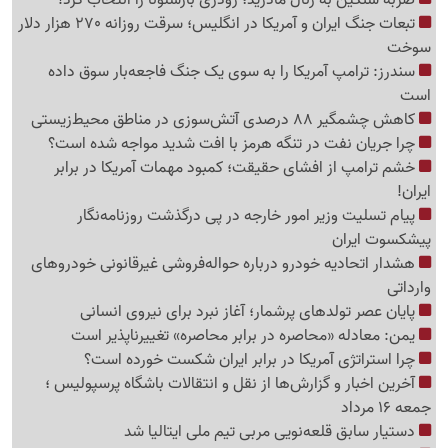
تبعات جنگ ایران و آمریکا در انگلیس؛ سرقت روزانه 270 هزار دلار
سوخت
سندرز: ترامپ آمریکا را به سوی یک جنگ فاجعه‌بار سوق داده
است
کاهش چشمگیر 88 درصدی آتش‌سوزی در مناطق محیط‌زیستی
چرا جریان نفت در تنگه هرمز با افت شدید مواجه شده است؟
خشم ترامپ از افشای حقیقت؛ کمبود مهمات آمریکا در برابر
ایران!
پیام تسلیت وزیر امور خارجه در پی درگذشت روزنامه‌نگار
پیشکسوت ایران
هشدار اتحادیه خودرو درباره حواله‌فروشی غیرقانونی خودروهای
وارداتی
پایان عصر تولدهای پرشمار؛ آغاز نبرد برای نیروی انسانی
یمن: معادله «محاصره در برابر محاصره» تغییرناپذیر است
چرا استراتژی آمریکا در برابر ایران شکست خورده است؟
آخرین اخبار و گزارش‌ها از نقل و انتقالات باشگاه پرسپولیس ؛
جمعه 16 مرداد
دستیار سابق قلعه‌نویی مربی تیم ملی ایتالیا شد