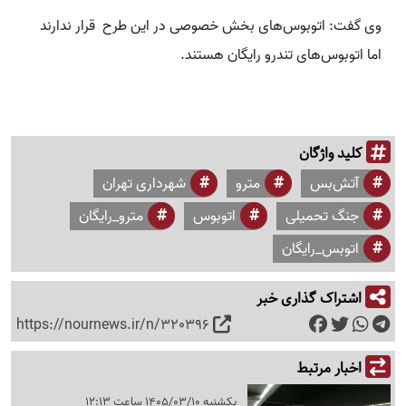
وی گفت: اتوبوس‌های بخش خصوصی در این طرح قرار ندارند
اما اتوبوس‌های تندرو رایگان هستند.
کلید واژگان
آتش‌بس
مترو
شهرداری تهران
جنگ تحمیلی
اتوبوس
مترو_رایگان
اتوبس_رایگان
اشتراک گذاری خبر
https://nournews.ir/n/320396
اخبار مرتبط
یکشنبه 1405/03/10 ساعت 12:13