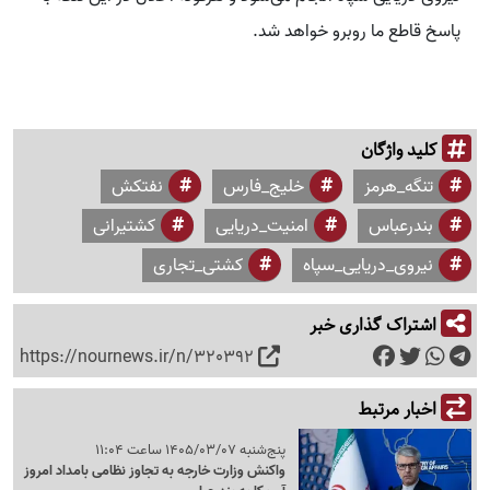
پاسخ قاطع ما روبرو خواهد شد.
کلید واژگان
تنگه_هرمز
خلیج_فارس
نفتکش
بندرعباس
امنیت_دریایی
کشتیرانی
نیروی_دریایی_سپاه
کشتی_تجاری
اشتراک گذاری خبر
https://nournews.ir/n/320392
اخبار مرتبط
پنج‌شنبه 1405/03/07 ساعت 11:04
واکنش وزارت خارجه به تجاوز نظامی بامداد امروز