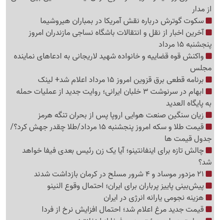
از مدار
سکوت گوترش درباره نقش آمریکا در بمباران هیروشیما
آخرین اخبار از نقل و انتقالات باشگاه نساجی مازندران امروز
پنجشنبه 15 مرداد
واکنش قوه قضاییه و خانواده شهید لاریجانی به ادعاهای نماینده
مجلس
برنامه قطعی برق قزوین امروز 15 مرداد اعلام شد+ لینک
ابهام در سرنوشت 3 خلبان ایرانی؛ روایت جدید از عملیات حمله
به پایگاه العدید
زیان سنگین صنعت هوایی اروپا پس از بحران تنگه هرمز
قیمت طلا و سکه امروز پنجشنبه 15 مرداد/طلا چقدر جهش کرد؟/
جدول قیمت ها
چالش تازه برای اینفانتینو؛ آیا یک زن رئیس بعدی فیفا خواهد
شد؟
21 مزدور موساد و 4 شرور مسلح در کرمان بازداشت شدند
پیش‌بینی پاییز پرباران برای ایران؛ احتمال وقوع النینو
هزینه نجومی یارانه انرژی در ایران
قیمت جدید مرغ اعلام شد؛ احتمال افزایش نرخ از فردا