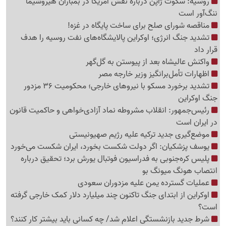
روسیه: سکوت ژاپن درباره نقش آمریکا در بمباران هیروشیما
ننگ‌آور است
مناقصه شورای صلح برای ساخت پایگاه در غزه!
تشدید جنگ انرژی؛ اوکراین پالایشگاه‌های نفت روسیه را هدف
قرار داد
واکنش عالیشاه بعد از پیوستن به گل‌گهر
اظهارات تأمل‌برانگیز وزیر خارجه مصر
تشدید برخورد مسکو با نیروهای خارجی؛ محکومیت 36 مزدور
جنگ اوکراین
رئیس‌جمهور: انقلاب مشروطه نماد آزادی‌خواهی و حاکمیت قانون
در ایران است
موضع‌گیری جدید ترکیه علیه رژیم صهیونیستی
یوسف پزشکیان: اگر دولت شکست بخورد، ایران شکست می‌خورد
پلیس کره‌جنوبی به فدراسیون فوتبال یورش برد؛ تحقیق درباره
انتصاب هونگ میونگ بو
عملیات گسترده یمن علیه مزدوران سعودی
اوکراین از ابتدای جنگ تاکنون چند میلیارد دلار کمک خارجی گرفته
است؟
شرط جدید بازنشستگی اعلام شد/ چه کسانی باید بیشتر کار کنند؟