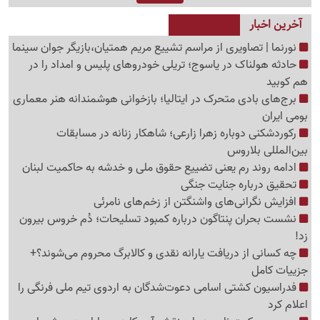
آخرین اخبار
نورنما | تصاویری از مراسم تشییع مریم همتیان،بازیگر جوان سینما
حادثه هولناک در یاسوج؛ تریلی خودروهای پلیس و امداد را در
هم کوبید
برج‌های بادی متحرک در ایتالیا؛ بازخوانی هوشمندانه هنر معماری
بومی ایران
رکوردشکنی دوباره زهرا زارعی؛ شاهکار زنانه در مسابقات
بین‌المللی بلاروس
ادامه روند رم یعنی تضییع حقوق ملی و خدشه به حاکمیت لبنان
تحقیق درباره جنایت جنگی
افزایش نگرانی‌های واشنگتن از زخم‌های نامرئی
نشست بحران پنتاگون درباره کمبود تسلیحات؛ دُم خروس بیرون
زد!
چه کسانی از دریافت یارانه نقدی و کالابرگ محروم می‌شوند؟+
جزییات کامل
فدراسیون کشتی اسامی دعوت‌شدگان به اردوی تیم ملی فرنگی را
اعلام کرد