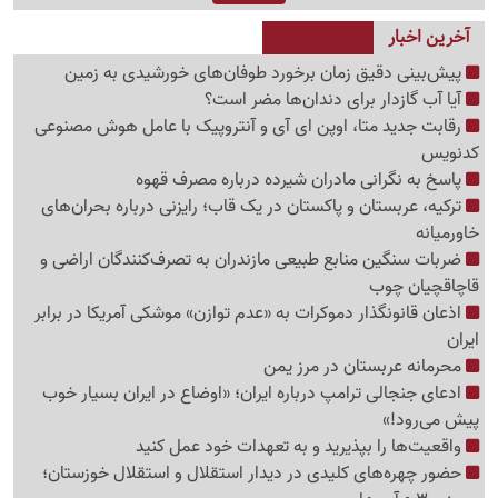
آخرین اخبار
پیش‌بینی دقیق زمان برخورد طوفان‌های خورشیدی به زمین
آیا آب گازدار برای دندان‌ها مضر است؟
رقابت جدید متا، اوپن ای آی و آنتروپیک با عامل هوش مصنوعی
کدنویس
پاسخ به نگرانی مادران شیرده درباره مصرف قهوه
ترکیه، عربستان و پاکستان در یک قاب؛ رایزنی درباره بحران‌های
خاورمیانه
ضربات سنگین منابع طبیعی مازندران به تصرف‌کنندگان اراضی و
قاچاقچیان چوب
اذعان قانونگذار دموکرات به «عدم توازن» موشکی آمریکا در برابر
ایران
محرمانه عربستان در مرز یمن
ادعای جنجالی ترامپ درباره ایران؛ «اوضاع در ایران بسیار خوب
پیش می‌رود!»
واقعیت‌ها را بپذیرید و به تعهدات خود عمل کنید
حضور چهره‌های کلیدی در دیدار استقلال و استقلال خوزستان؛