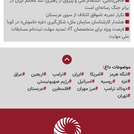
حاجی‌بابایی: انسجام ملی و پیروی از رهبری، سد محکم ایران در
برابر جنگ رسانه‌ای است
تکرار تجربه ناموفق ائتلاف از سوی عربستان
هشدار کارشناسان سازمان ملل؛ شکل‌گیری «غزه‌ خاموش» در کوبا
فرصت ویژه برای متخصصان IT؛ تمدید مهلت ثبت‌نام مسابقات
ملی مهارت
موضوعات داغ:
تنگه هرمز
آمریکا
ایران
ترامپ
اربعین
عراق
غزه
روسیه
اسرائیل
رژیم صهیونیستی
دونالد ترامپ
مرز مهران
فلسطین
عربستان
تهران