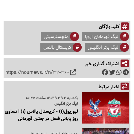
کلید واژگان
لیگ قهرمانان اروپا
منچسترسیتی
لیگ برتر انگلیس
کریستال پالاس
اشتراک گذاری خبر
https://nournews.ir/n/320360
اخبار مرتبط
یکشنبه 1404/03/04 ساعت 18:45
لیگ برتر انگیس
لیورپول(1) - کریستال پالاس (1) | تساوی
روز پایانی فصل در جشن قهرمانی