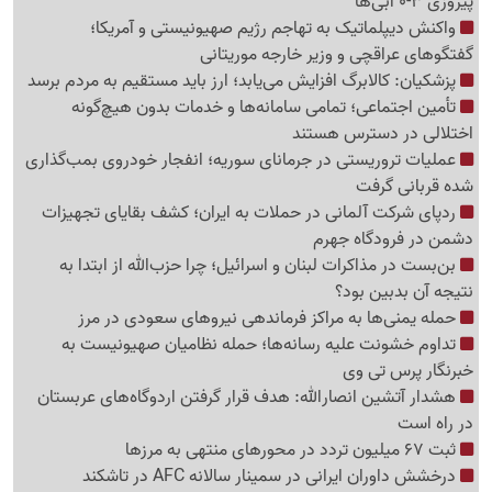
پیروزی 3-0 آبی‌ها
واکنش دیپلماتیک به تهاجم رژیم صهیونیستی و آمریکا؛
گفتگوهای عراقچی و وزیر خارجه موریتانی
پزشکیان: کالابرگ افزایش می‌یابد؛ ارز باید مستقیم به مردم برسد
تأمین اجتماعی؛ تمامی سامانه‌ها و خدمات بدون هیچ‌گونه
اختلالی در دسترس هستند
عملیات تروریستی در جرمانای سوریه؛ انفجار خودروی بمب‌گذاری
شده قربانی گرفت
ردپای شرکت آلمانی در حملات به ایران؛ کشف بقایای تجهیزات
دشمن در فرودگاه جهرم
بن‌بست در مذاکرات لبنان و اسرائیل؛ چرا حزب‌الله از ابتدا به
نتیجه آن بدبین بود؟
حمله یمنی‌ها به مراکز فرماندهی نیروهای سعودی در مرز
تداوم خشونت علیه رسانه‌ها؛ حمله نظامیان صهیونیست به
خبرنگار پرس تی وی
هشدار آتشین انصارالله: هدف قرار گرفتن اردوگاه‌های عربستان
در راه است
ثبت 67 میلیون تردد در محورهای منتهی به مرزها
درخشش داوران ایرانی در سمینار سالانه AFC در تاشکند