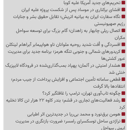
تحریم‌های جدید آمریکا علیه کوبا
افشای برکناری در موساد پس از شکست پروژه علیه ایران
نگاه سفارت ایران به بیانیه اتریش؛ تقابل حقوق بشر و جنایات
رژیم صهیونیستی
اتصال ریلی چابهار به زاهدان؛ گام بزرگ برای توسعه سواحل
مکران
افسردگی و اُفت شدید روحیه ملوانان ناو هواپیمابر آبراهام لینکلن
کریدورهای شمالی و جنوبی تنگه هرمز؛ برنامه جدید برای مدیریت
عبور کشتی‌ها
هشدار امنیتی در آلمان؛ پهپاد بمب‌گذاری‌شده در فرودگاه لایپزیگ
خنثی شد
قطعی سامانه تأمین اجتماعی و افزایش پرداخت از جیب مردم؛
انتقادها بالا گرفت
چگونه تاب‌آوری تهران، ترامپ را غافلگیر کرد؟
رشد فعالیت‌های تجاری در قشم؛ بندر کاوه 22 هزار تن کالا تخلیه
کرد
هومن برق‌نورد و محمد بی‌ریا در جدیدترین اثر اطیابی
تراژدی ساحل توسکسرای رامسر؛ ضرورت بازنگری در مدیریت
ایمنی سواحل