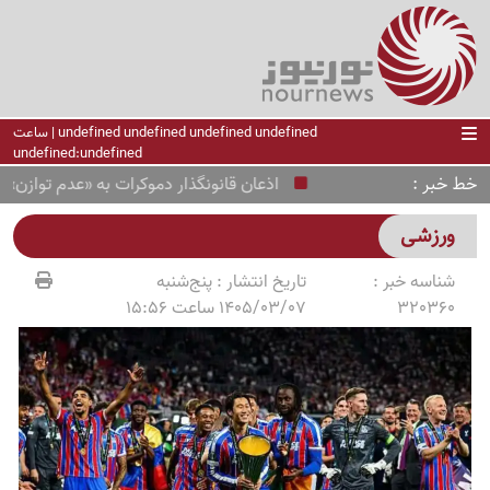
undefined undefined undefined undefined | ساعت
undefined:undefined
خط خبر
اذعان قانونگذار دموکرات به «عدم توازن» موشکی
ورزشی
شناسه خبر :
تاریخ انتشار :
پنج‌شنبه
320360
1405/03/07 ساعت 15:56