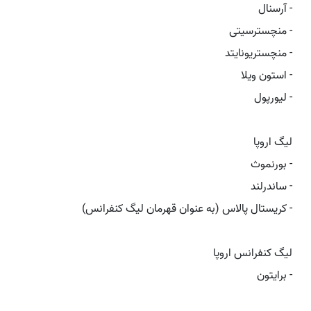
- آرسنال
- منچسترسیتی
- منچستریونایتد
- استون ویلا
- لیورپول
لیگ اروپا
- بورنموث
- ساندرلند
- کریستال پالاس (به عنوان قهرمان لیگ کنفرانس)
لیگ کنفرانس اروپا
- برایتون