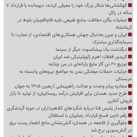
کهکشانی‌ها شکار بزرگ خود را معرفی کردند؛ دیومانده با قرارداد 7
ساله در رئال
عملیات یگان حفاظت منابع طبیعی علیه قاچاقچیان بلوط در
کرمانشاه
ایران و چین به‌دنبال جهش همکاری‌های اقتصادی؛ از تجارت تا
سرمایه‌گذاری مشترک
درگذشت یک پیشکسوت دیگر از سینما
کریدور قفقاز؛ اهرم ژئوپلیتیکی ضد ایران
توزیع 20 تن گاز مایع یارانه‌ای در مرز چذابه
جزئیات حملات موشکی یمن به مواضع نیروهای وابسته به
عربستان
مخابره پیام وحدت و عدالت راهپیمایی اربعین 1405 به جهان
طرح جدید همدان برای افزایش درآمد روستاییان؛ از تولید تا بازار
فروش آنلاین
هشدار پلیس فتا درباره شگردهای کلاهبرداران در حوزه گردشگری
رقم ناچیز فسخ قرارداد رضاییان با استقلال
جلوگیری از فاجعه در همدان؛ آتش‌نشانی مانع انفجار پست برق
در آتش‌سوزی برج شد