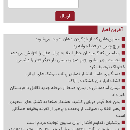
آخرین اخبار
بیماری‌هایی که از باز کردن دهان هویدا می‌شوند
برنج چینی در فضا جوانه زد
ویتامینی که کمبود آن خطر ابتلا به زوال عقل را افزایش می‌دهد
نخست وزیر سابق رژیم صهیونیستی بار دیگر قطر را دشمنی
خطرناک توصیف کرد
دستگیری عامل انتشار تصاویر پرتاب موشک‌های ایرانی
کشف انبار نان خشک در اراک
فرمان آماده‌باش در یمن؛ صنعا از مرحله جدید تقابل با عربستان
خبر داد
یمن خط قرمز دریایی کشید؛ هشدار صنعا به کشتی‌های سعودی
رهبر انقلاب: صیانت از وحدت و پرهیز از تفرقه وظیفه همگانی
است
پزشکیان: تداوم اقتدار ایران مدیون نجابت مردم است
رئیس فیفا زیر آتش انتقادات؛ فیگو خواستار کنار رفتن اینفانتینو