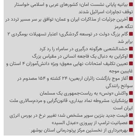
بیانیه پایانی نشست امان؛ کشورهای عربی و اسلامی خواستار
توقف تجاوزات اسرائیل شدند
آخرین جزئیات از مذاکرات ایران و عمان؛ توافق بر سر مسیر تردد در
تنگه هرمز
گام بزرگ دولت در توسعه گردشگری؛ اعتبار تسهیلات بومگردی 2
برابر شد
حشدالشعبی هرگونه درگیری در سامراء را رد کرد
اوکراین به دنبال یک فاجعه انسانی در مقیاس بزرگ
تعیین تکلیف امتحانات نهایی معوق؛ ویژه دانش‌آموزان 4 استان و
غایبین موجه
آغاز موج بازگشت زائران اربعین؛ 24 کشته و 154 مصدوم در
سوانح رانندگی
واکنش «ونس» به ریاست‌جمهوری یک مسلمان
پزشکیان: مشروطه نماد بیداری، قانون‌گرایی و مردم‌سالاری ملت
ایران است
قیمت جدید بنزین سوپر مشخص شد؛ تغییر نرخ در بورس انرژی
عصبانیت ترامپ از پیروزی «عبدل السید»
بهره‌برداری از نخستین مرکز پرتودرمانی استان بوشهر