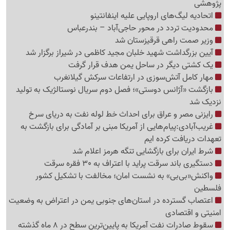
پژوهشی
اتحادیه لیگ‌های اروپایی علیه اینفانتینو
محدودیت تردد در محور حاجی‌آباد – بندرعباس
وزیر صمت راهی قرقیزستان شد
آیین بزرگداشت شهید خلبان مجید کاظمی در شیراز برگزار شد
یک کشتی دیگر در ساحل یمن هدف قرار گرفت
مهار کامل آتش‌سوزی در ارتفاعات سرکش گیلانغرب
بازگشت «آژانس دوستی»؛ فصل دوم سریال نوستالژیک به تولید
نزدیک شد
رایزنی مصر و عراق برای احداث خط لوله نفت به دریای سرخ
غریب‌آبادی:پیام‌هایی از آمریکا مبنی بر آمادگی برای بازگشت به
تعهدات دریافت کرده ایم
شرط ایران برای بازگشایی تنگه هرمز اعلام شد
دستگیری باند سرقت پراید با اعتراف به 30 فقره سرقت
واکنش«بی‌بی» به نشست امان؛ مخالفت با تشکیل کشور
فلسطین
اعتصاب گسترده در استان‌های جنوبی یمن در اعتراض به وضعیت
امنیتی و اقتصادی
سقوط صادرات نفت آمریکا به پایین‌ترین سطح در 8 ماه گذشته