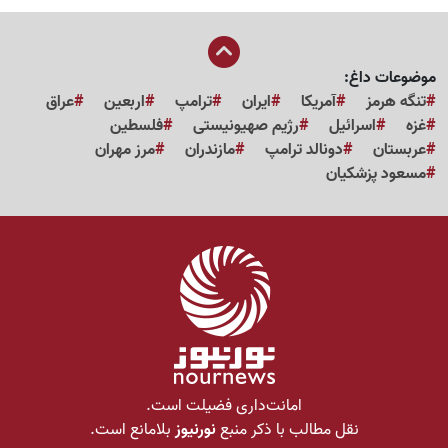
موضوعات داغ:
تنگه هرمز
آمریکا
ایران
ترامپ
اربعین
عراق
غزه
اسرائیل
رژیم صهیونیستی
فلسطین
عربستان
دونالد ترامپ
مازندران
مرز مهران
مسعود پزشکیان
امانت‌داری فضیلت است.
نقل مطالب با ذکر منبع
نورنیوز
بلامانع است.