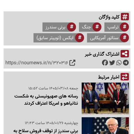
کلید واژگان
ترامپ
جنگ
برنی سندرز
سناتور آمریکایی
ایکس (توییتر سابق)
اشتراک گذاری خبر
https://nournews.ir/n/320316
اخبار مرتبط
جمعه 1405/03/08 ساعت 15:52
رسانه های صهیونیستی به شکست
نتانیاهو و امریکا اعتراف کردند
چهارشنبه 1405/01/26 ساعت 12:43
برنی سندرز از توقف فروش سلاح به