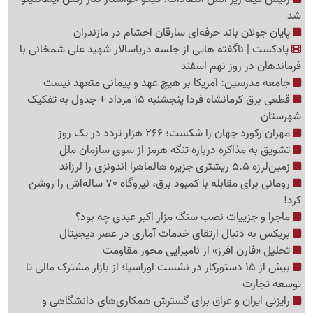
شد
پایان جولان باند حرفه‌ای سارقان احشام در مازندران
پادکست | ناگفته هایی از جلسه دریاسالار شهید علی شمخانی با
فرماندهان در روز نهم اسفند
جامعه مدرسین: آمریکا بر هیچ عهد و پیمانی متعهد نیست
قطعی برق کرمانشاه فردا پنجشنبه 15 مرداد + جدول به تفکیک
شهرستان
مهران رکورد جهان را شکست؛ 266 هزار تردد در یک روز
تشویق به مذاکره درباره تنگه هرمز از سوی سازمان ملل
زمین‌لرزه 5.5 ریشتری جزیره هالماهرا اندونزی را لرزاند
رومانی برای مقابله با کمبود برق، نیروگاه 70 ساله‌اش را روشن
کرد!
ماجرا و جزییات نصب سنگ مزار اکبر عبدی چه بود؟
بریکس به دنبال ارتقای خدمات آماری در عصر دیجیتال
تحلیل «فارن افرز» از نامیرایی محور مقاومت
بیش از 15 دستورکار در نشست اوراسیا؛ از بازار مشترک مالی تا
توسعه تجارت
رایزنی ایران و عراق برای گسترش همکاری‌های دانشگاهی و