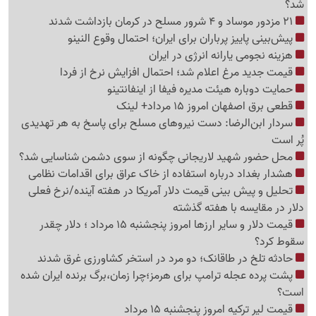
شد؟
21 مزدور موساد و 4 شرور مسلح در کرمان بازداشت شدند
پیش‌بینی پاییز پرباران برای ایران؛ احتمال وقوع النینو
هزینه نجومی یارانه انرژی در ایران
قیمت جدید مرغ اعلام شد؛ احتمال افزایش نرخ از فردا
حمایت دوباره هیئت مدیره فیفا از اینفانتینو
قطعی برق اصفهان امروز 15 مرداد+ لینک
سردار ابن‌الرضا: دست نیروهای مسلح برای پاسخ به هر تهدیدی
پُر است
محل حضور شهید لاریجانی چگونه از سوی دشمن شناسایی شد؟
هشدار بغداد درباره استفاده از خاک عراق برای اقدامات نظامی
تحلیل و پیش بینی قیمت دلار آمریکا در هفته آینده/نرخ فعلی
دلار در مقایسه با هفته گذشته
قیمت دلار و سایر ارزها امروز پنجشنبه 15 مرداد ؛ دلار چقدر
سقوط کرد؟
حادثه تلخ در طاقانک؛ دو مرد در استخر کشاورزی غرق شدند
پشت پرده عجله ترامپ برای هرمز؛چرا زمان،برگ برنده ایران شده
است؟
قیمت لیر ترکیه امروز پنجشنبه 15 مرداد