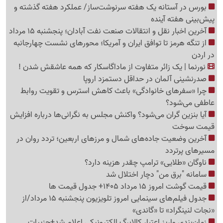
بورس در آستانه یک هفته سرنوشت‌ساز/ عملکرد هفته گذشته و
پیش‌بینی هفته آینده
آخرین اخبار نقل‌ و انتقالات صنعت نفت آبادان؛ پنجشنبه 15 مرداد
از تنگه هرمز تا توافق ایران و آمریکا؛ محورهای نشست چهارجانبه
در اردن
نورنما | یک زائر متفاوت از ماداگاسکار که همه عاشقش شدن !
صدرنشینی آلمان در حداقل دستمزد اروپا
چرا «سفرهای خانوادگی» باعث کاهش استرس و تقویت روابط
عاطفی می‌شود؟
آیا بنزین گران می‌شود؟ واکنش مجلس به نگرانی‌ها درباره افزایش
قیمت سوخت
آخرین وضعیت جاده‌های شمال و مرزهای اربعین؛ تردد روان در
مسیرهای پرتردد
ناوگان «طلایی» ترامپ چقدر هزینه دارد؟
سامانه "برق من" دچار اختلال شد
قیمت گوشت امروز 15 مرداد 1405+ جدول قیمت ها
جدول فیلم‌های سینمایی امروز تلویزیون پنجشنبه 15 مرداد/از
«نجات لنینگراد» تا «گاندی»
زمان‌بندی واریز اعتبار کالابرگ الکترونیکی اعلام شد+جزییات