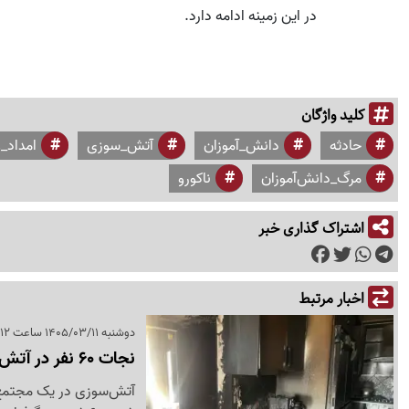
در این زمینه ادامه دارد.
کلید واژگان
حادثه
دانش_آموزان
آتش_سوزی
امداد_
مرگ_دانش‌آموزان
ناکورو
اشتراک گذاری خبر
اخبار مرتبط
دوشنبه 1405/03/11 ساعت 19:12
نجات 60 نفر در آتش‌سوزی مجتمع 8 طبقه اصفهان
آتش‌سوزی در یک مجتمع 