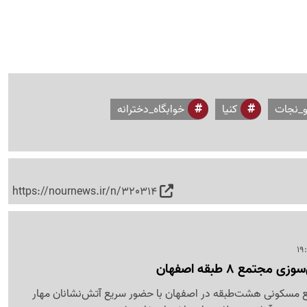
و_نجات
کنیا
خوابگاه_دخترانه
https://nournews.ir/n/320314
مسکونی هشت‌طبقه در اصفهان با حضور سریع آتش‌نشانان مهار