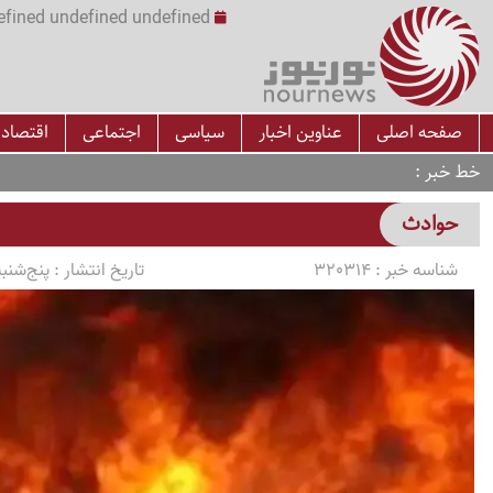
undefined undefined undefined undefined | س
صفحه اصلی
عناوین اخبار
سیاسی
اجتماعی
اقتصاد
خط خبر
حوادث
شناسه خبر :
320314
تاریخ انتشار :
پنج‌شنبه 1405/03/07 ساعت 