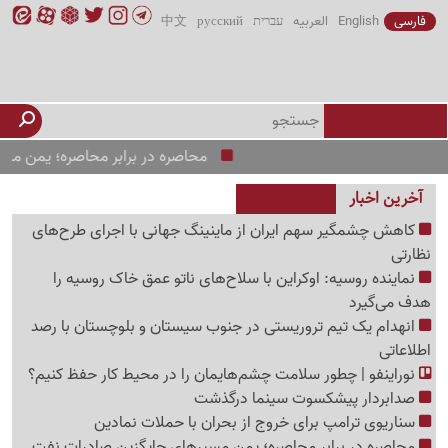
فارسی
English
العربیه
עברית
русский
中文
محاصره در برابر محاصره؛ یمن مسیرهای ج
آخرین اخبار
کاهش چشمگیر سهم ایران از ماینینگ جهانی با اجرای طرح‌های
نظارتی
نماینده روسیه: اوکراین با سلاح‌های ناتو عمق خاک روسیه را
هدف می‌گیرد
انهدام یک تیم تروریستی در جنوب سیستان و بلوچستان با رصد
اطلاعاتی
نوراینفو | چطور سلامت چشم‌هایمان را در محیط کار حفظ کنیم؟
صدابردار پیشکسوت سینما درگذشت
سناریوی ترامپ برای خروج از بحران با حملات نمادین
محاصره در برابر محاصره؛ یمن مسیرهای جایگزین صادرات نفت