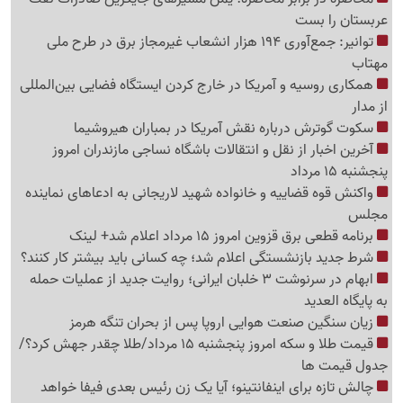
عربستان را بست
توانیر: جمع‌آوری 194 هزار انشعاب غیرمجاز برق در طرح ملی
مهتاب
همکاری روسیه و آمریکا در خارج کردن ایستگاه فضایی بین‌المللی
از مدار
سکوت گوترش درباره نقش آمریکا در بمباران هیروشیما
آخرین اخبار از نقل و انتقالات باشگاه نساجی مازندران امروز
پنجشنبه 15 مرداد
واکنش قوه قضاییه و خانواده شهید لاریجانی به ادعاهای نماینده
مجلس
برنامه قطعی برق قزوین امروز 15 مرداد اعلام شد+ لینک
شرط جدید بازنشستگی اعلام شد؛ چه کسانی باید بیشتر کار کنند؟
ابهام در سرنوشت 3 خلبان ایرانی؛ روایت جدید از عملیات حمله
به پایگاه العدید
زیان سنگین صنعت هوایی اروپا پس از بحران تنگه هرمز
قیمت طلا و سکه امروز پنجشنبه 15 مرداد/طلا چقدر جهش کرد؟/
جدول قیمت ها
چالش تازه برای اینفانتینو؛ آیا یک زن رئیس بعدی فیفا خواهد