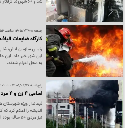
شد و 60 شهروند گرفتار در دود و آتش به سلامت از ساختمان خارج شدند.
جمعه 1405/03/08 ساعت 19:56
کارگاه ضایعات الیا
رئیس سازمان آتش‌نشانی 
این شهر خبر داد. این حا
به محل اعزام شدند.
پنج‌شنبه 1405/02/17 ساعت 21:14
اسامی 4 زن و 4 مرد جان باخته در آتش سوزی مجتمع ارغوان اندیشه اعلام شد
فرماندار ویژه شهرستان
نیز مردی 50 ساله بوده است.