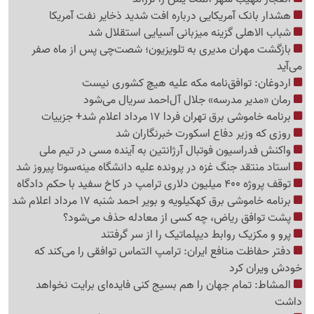
هشدار بانک آمریکایی درباره افت شدید ذخایر نفت آمریکا
شباب الاهلی گزینه میزبانی آسیایی استقلال شد
بازگشت مهران مدیری به تلویزیون؛ شصت‌چی پس از ماه صفر
می‌آید
اردوغان: توافق‌نامه مکه علیه هیچ کشوری نیست
رمان «مدیر مدرسه» جلال آل‌احمد سریال می‌شود
برنامه خاموشی برق تهران فردا 17 مرداد اعلام شد+ جزییات
روزی که وزیر دفاع اسکورت خبرنگاران شد
واکنش فدراسیون فوتبال آرژانتین به آینده مسی در تیم ملی
استاد منتقد جنگ غزه در پرونده علیه دانشگاه مینه‌سوتا پیروز شد
توقف پروژه 400 میلیون دلاری ترامپ در کاخ سفید با حکم دادگاه
برنامه خاموشی برق کهکیلویه و بویر احمد شنبه 17 مرداد اعلام شد
پشت توافق ریاض، چه کسی از معادله حذف می‌شود؟
پرو و مکزیک روابط دیپلماتیک را از سر گرفتند
دفتر حفاظت منافع ایران: ترامپ التماس توافقی را می‌کند که
خودش ویران کرد
المشاط: تمام جهان را هم بسیج کنی فایده‌ای برایت نخواهد
داشت