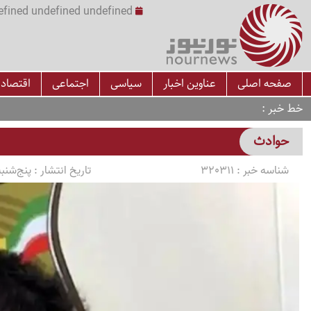
undefined undefined undefined undefined | س
صفحه اصلی
عناوین اخبار
سیاسی
اجتماعی
اقتصاد
خط خبر
حوادث
شناسه خبر :
320311
تاریخ انتشار :
پنج‌شنبه 1405/03/07 ساعت 