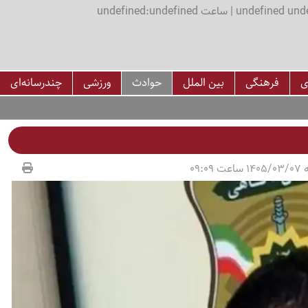
اعت undefined:undefined
ی
فرهنگی
بین الملل
حوادث
ورزشی
چندرسانه‌ای
09:09