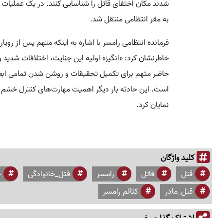
شدند مکان اختفای قاتل را شناسایی کنند. در یک عملیات 
به مقر انتظامی منتقل شد.
فرمانده انتظامی رامسر با اشاره به اینکه متهم پس از روی
خاطرنشان کرد: «انگیزه اولیه این جنایت، اختلافات شدید
حاضر متهم برای تکمیل تحقیقات و روشن شدن تمامی ابعاد 
است. این حادثه بار دیگر اهمیت مهارت‌های کنترل خشم و
نمایان کرد.
کلید واژگان
قتل
قاتل
رامسر
قتل_خانوادگی
ج
قتل_مادر
کتالم رامسر
اشتراک گذاری خبر