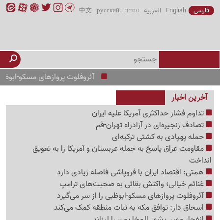
فارسی
English
العربیه
עברית
русский
中文
آئروفلوت پروازهای مسکو-ابوظبی را از 
آخرین اخبار
تداوم فشار حداکثری آمریکا علیه ایران
تصادف زنجیره‌ای در آزادراه تهران-قم
حمله پهپادی به کشتی ترکیه‌ای
مقاومت عراق پاسخ به حمله عربستان و آمریکا را به تعویق
انداخت
همتی: اقتصاد ایران با فروپاشی فاصله زیادی دارد
غنائم خیالی؛ واکنش بقائی به صحبت‌های ترامپ
آئروفلوت پروازهای مسکو-ابوظبی را از سر می‌گیرد
اسحاق دار: توافق مکه به ثبات منطقه کمک می‌کند
انفجار مهیب شهر المخا یمن را لرزاند