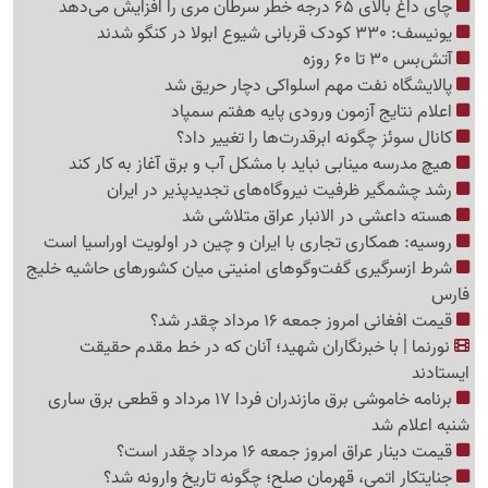
چای داغ بالای 65 درجه خطر سرطان مری را افزایش می‌دهد
یونیسف: 330 کودک قربانی شیوع ابولا در کنگو شدند
آتش‌بس 30 تا 60 روزه
پالایشگاه نفت مهم اسلواکی دچار حریق شد
اعلام نتایج آزمون ورودی پایه هفتم سمپاد
کانال سوئز چگونه ابرقدرت‌ها را تغییر داد؟
هیچ مدرسه مینابی نباید با مشکل آب و برق آغاز به کار کند
رشد چشمگیر ظرفیت نیروگاه‌های تجدیدپذیر در ایران
هسته داعشی در الانبار عراق متلاشی شد
روسیه: همکاری تجاری با ایران و چین در اولویت اوراسیا است
شرط ازسرگیری گفت‌وگوهای امنیتی میان کشورهای حاشیه خلیج
فارس
قیمت افغانی امروز جمعه 16 مرداد چقدر شد؟
نورنما | با خبرنگاران شهید؛ آنان که در خط مقدم حقیقت
ایستادند
برنامه خاموشی برق مازندران فردا 17 مرداد و قطعی برق ساری
شنبه اعلام شد
قیمت دینار عراق امروز جمعه 16 مرداد چقدر است؟
جنایتکار اتمی، قهرمان صلح؛ چگونه تاریخ وارونه شد؟