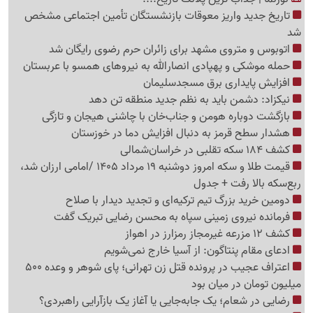
تاریخ جدید واریز معوقات بازنشستگان تأمین اجتماعی مشخص
شد
اتوبوس و متروی مشهد برای زائران حرم رضوی رایگان شد
حمله موشکی و پهپادی انصارالله به نیروهای همسو با عربستان
افزایش پایداری برق مسجدسلیمان
نیکزاد: دشمن باید به نظم جدید منطقه تن دهد
بازگشت دوباره هومن و جناب‌خان با چاشنی هیجان و تازگی
هشدار سطح قرمز به دنبال افزایش دما در خوزستان
کشف 184 سکه تقلبی در خراسان‌شمالی
قیمت طلا و سکه امروز دوشنبه 19 مرداد 1405 /امامی ارزان شد،
ربع‌سکه بالا رفت + جدول
دومین خرید بزرگ تیم ترکیه‌ای و تجدید دیدار با صلاح
فرمانده نیروی زمینی سپاه به محسن رضایی تبریک گفت
کشف 12 مزرعه غیرمجاز رمزارز در اهواز
ادعای مقام پنتاگون: از آسیا خارج نمی‌شویم
اعتراف عجیب در پرونده قتل زن تهرانی؛ پای شوهر و وعده 500
میلیون تومان در میان بود
رضایی در شعام؛ یک جابه‌جایی یا آغاز یک بازآرایی راهبردی؟