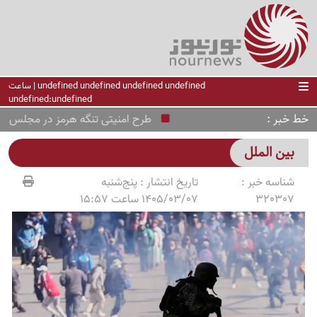
undefined undefined undefined undefined | ساعت
undefined:undefined
خط خبر
طرح امنیتی تنگه هرمز در مجلس تصوی
بین الملل
شناسه خبر :
تاریخ انتشار :
پنج‌شنبه
320307
1405/03/07 ساعت 15:57