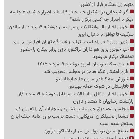
متهم زن هنگام فرار از کشور
اگر شمخانی بر تشکیل جلسه در 9 اسفند اصرار داشته، 7 جلسه
دیگر با اصرار چه کسی برگزار شده؟!
آخرین اخبار نقل‌وانتقالات پرسپولیس دوشنبه 19 مرداد؛ از ماندن
سرگیف تا توافق با دانیال ایری
بنزین یورو5 در راه است؛ تولید پالایشگاه تهران افزایش می‌یابد
خبر خوش برای هواداران تراکتور؛ بازی برابر پیکان با حضور
تماشاگر برگزار می‌شود
قیمت سکه پارسیان امروز دوشنبه 19 مرداد 1405
طرح امنیتی تنگه هرمز در مجلس تصویب شد
شورش سه کنفدراسیون علیه اینفانتینو
تاتارستان در شوک حمله پهپادی
آخرین اخبار از نقل‌ و انتقالات استقلال دوشنبه 19 مرداد /از
بازگشت رضاییان تا هشدار نازون
مجلس، مصادیق جرم «نسل‌کشی» و مجازات آن را تعیین کرد
هشدار تحلیلگران آمریکایی؛ دست ترامپ برای ادامه جنگ ایران
بسته‌تر شده است
مدافع سابق پرسپولیس سر از پاختاکور درآورد
نورنما | جذاب ترین پلانک تاریخ...!