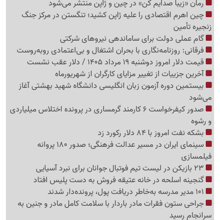
رمان «زیبا صدایم کن» در چین و ژاپن منتشر می‌شود
چین اهرم اقتصادی را علیه ژاپن کشید؛ تنگستن در مرکز جنگ
زنجیره تأمین
گام عملی دولت برای ساماندهی نیروهای شرکتی
فرقانی: روزنامه‌نگاری با بحران اشتغال و بی‌اعتمادی روبه‌روست
قیمت دلار امروز دوشنبه 19 مرداد 1405 / دلار عقب نشست
آخرین جزییات از تغییر مزایای کارگران از شهریورماه
بیستمین دوره آزمون زبان انگلیسی دانشگاه شهید بهشتی آغاز
می‌شود
صدور کیفرخواست 6 کارمند گرمساری در پرونده اختلاس میلیاردی
و رشوه
بشکه نفت امروز با 84 دلار رکورد زد
سینمای ایران در مسیر عدالت فرهنگی؛ صدور 180 پروانه
فیلمسازی
23 بازیکن در لیست تیم فوتبال جوانان برای نبرد آسیایی
گنجینه اسلحه در خانه عتیقه فروش به دست پلیس افتاد
101 مدیر مدرسه به‌خاطر دریافت پول، پرونده‌دار شدند
جراحی ستون فقرات مادر باردار با سلامت کامل مادر و جنین به
سرانجام رسید