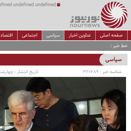
undefined undefined undefined undefined | س
صفحه اصلی
عناوین اخبار
سیاسی
اجتماعی
اقتصاد
خط خبر
سیاسی
شناسه خبر :
320289
تاریخ انتشار :
چهارشنبه 1405/03/06 سا