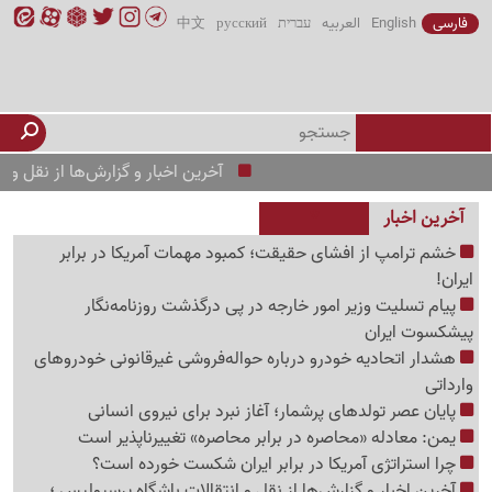
فارسی
English
العربیه
עברית
русский
中文
آخرین اخبار و گزارش‌ها از نقل و انتقالات ب
آخرین اخبار
خشم ترامپ از افشای حقیقت؛ کمبود مهمات آمریکا در برابر
ایران!
پیام تسلیت وزیر امور خارجه در پی درگذشت روزنامه‌نگار
پیشکسوت ایران
هشدار اتحادیه خودرو درباره حواله‌فروشی غیرقانونی خودروهای
وارداتی
پایان عصر تولدهای پرشمار؛ آغاز نبرد برای نیروی انسانی
یمن: معادله «محاصره در برابر محاصره» تغییرناپذیر است
چرا استراتژی آمریکا در برابر ایران شکست خورده است؟
آخرین اخبار و گزارش‌ها از نقل و انتقالات باشگاه پرسپولیس ؛