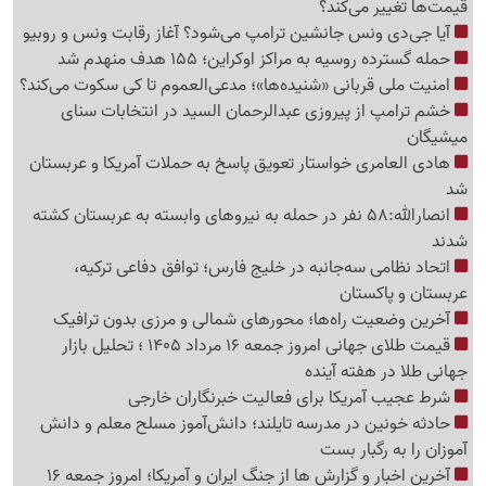
قیمت‌ها تغییر می‌کند؟
آیا جی‌دی ونس جانشین ترامپ می‌شود؟ آغاز رقابت ونس و روبیو
حمله گسترده روسیه به مراکز اوکراین؛ 155 هدف منهدم شد
امنیت ملی قربانی «شنیده‌ها»؛ مدعی‌العموم تا کی سکوت می‌کند؟
خشم ترامپ از پیروزی عبدالرحمان السید در انتخابات سنای
میشیگان
هادی العامری خواستار تعویق پاسخ به حملات آمریکا و عربستان
شد
انصارالله:58 نفر در حمله به نیروهای وابسته به عربستان کشته
شدند
اتحاد نظامی سه‌جانبه در خلیج فارس؛ توافق دفاعی ترکیه،
عربستان و پاکستان
آخرین وضعیت راه‌ها؛ محورهای شمالی و مرزی بدون ترافیک
قیمت طلای جهانی امروز جمعه 16 مرداد 1405 ؛ تحلیل بازار
جهانی طلا در هفته آینده
شرط عجیب آمریکا برای فعالیت خبرنگاران خارجی
حادثه خونین در مدرسه تایلند؛ دانش‌آموز مسلح معلم و دانش
آموزان را به رگبار بست
آخرین اخبار و گزارش ها از جنگ ایران و آمریکا؛ امروز جمعه 16