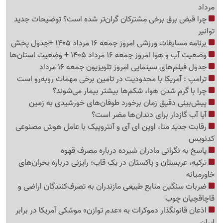
مرداد
چرا قبض برق برخی مشترکان گران‌تر شده است؟ توضیحات جدید
توانیر
برنامه مسابقات ورزشی امروز جمعه 16 مرداد 1405 +جدول پخش
وضعیت آب و هوا امروز جمعه 16 مرداد 1405 + وضعیت استان‌ها
جدول فیلم‌های سینمایی امروز تلویزیون جمعه 16 مرداد
ترامپ : آمریکا با محدودیت در تامین برخی مهمات روبه‌رو است
چرا با گرم شدن هوا، شکم‌ها بیشتر بیمار می‌شوند؟
پیش‌بینی دقیق زمان برخورد طوفان‌های خورشیدی به زمین
آیا آب گازدار برای دندان‌ها مضر است؟
رقابت جدید متا، اوپن ای آی و آنتروپیک با عامل هوش مصنوعی
کدنویس
پاسخ به نگرانی مادران شیرده درباره مصرف قهوه
ترکیه، عربستان و پاکستان در یک قاب؛ رایزنی درباره بحران‌های
خاورمیانه
ضربات سنگین منابع طبیعی مازندران به تصرف‌کنندگان اراضی و
قاچاقچیان چوب
اذعان قانونگذار دموکرات به «عدم توازن» موشکی آمریکا در برابر
ایران