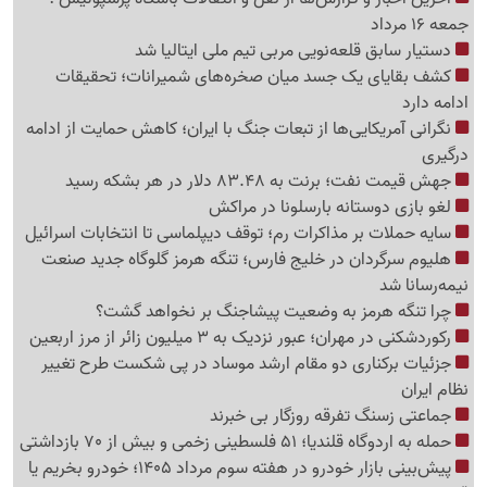
جمعه 16 مرداد
دستیار سابق قلعه‌نویی مربی تیم ملی ایتالیا شد
کشف بقایای یک جسد میان صخره‌های شمیرانات؛ تحقیقات
ادامه دارد
نگرانی آمریکایی‌ها از تبعات جنگ با ایران؛ کاهش حمایت از ادامه
درگیری
جهش قیمت نفت؛ برنت به 83.48 دلار در هر بشکه رسید
لغو بازی دوستانه بارسلونا در مراکش
سایه حملات بر مذاکرات رم؛ توقف دیپلماسی تا انتخابات اسرائیل
هلیوم سرگردان در خلیج فارس؛ تنگه هرمز گلوگاه جدید صنعت
نیمه‌رسانا شد
چرا تنگه هرمز به وضعیت پیشاجنگ بر نخواهد گشت؟
رکوردشکنی در مهران؛ عبور نزدیک به 3 میلیون زائر از مرز اربعین
جزئیات برکناری دو مقام ارشد موساد در پی شکست طرح تغییر
نظام ایران
جماعتی زسنگ تفرقه روزگار بی خبرند
حمله به اردوگاه قلندیا؛ 51 فلسطینی زخمی و بیش از 70 بازداشتی
پیش‌بینی بازار خودرو در هفته سوم مرداد 1405؛ خودرو بخریم یا