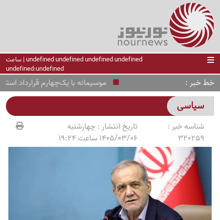
undefined undefined undefined undefined | ساعت
undefined:undefined
خط خبر
موسیمانه با یک‌چهارم قرارداد استقلال د
سیاسی
شناسه خبر :
تاریخ انتشار :
چهارشنبه
320259
1405/03/06 ساعت 19:24