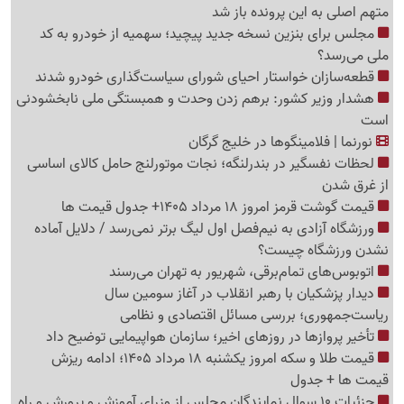
متهم اصلی به این پرونده باز شد
مجلس برای بنزین نسخه جدید پیچید؛ سهمیه از خودرو به کد
ملی می‌رسد؟
قطعه‌سازان خواستار احیای شورای سیاست‌گذاری خودرو شدند
هشدار وزیر کشور: برهم زدن وحدت و همبستگی ملی نابخشودنی
است
نورنما | فلامینگوها در خلیج گرگان
لحظات نفسگیر در بندرلنگه؛ نجات موتورلنج حامل کالای اساسی
از غرق شدن
قیمت گوشت قرمز امروز 18 مرداد 1405+ جدول قیمت ها
ورزشگاه آزادی به نیم‌فصل اول لیگ برتر نمی‌رسد / دلایل آماده
نشدن ورزشگاه چیست؟
اتوبوس‌های تمام‌برقی، شهریور به تهران می‌رسند
دیدار پزشکیان با رهبر انقلاب در آغاز سومین سال
ریاست‌جمهوری؛ بررسی مسائل اقتصادی و نظامی
تأخیر پروازها در روزهای اخیر؛ سازمان هواپیمایی توضیح داد
قیمت طلا و سکه امروز یکشنبه 18 مرداد 1405؛ ادامه ریزش
قیمت ها + جدول
جزئیات 10 سوال نمایندگان مجلس از وزرای آموزش و پرورش و راه