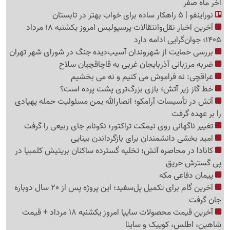
آخر ماه صفر
نوراینفو | 5 راهکار ساده برای خواب بهتر در تابستان
آخرین اخبار نقل‌وانتقالات پرسپولیس امروز یکشنبه 18 مرداد
1405؛ جوان‌گرایی ادامه دارد
بررسی حمایت از شهروندان آسیب‌دیده جنگ در شورای شهر تهران
ضربه مرزبانی آذربایجان غربی به قاچاقچیان سلاح
عراقچی: نه فراموش می کنیم و نه می بخشیم
خط گاز زیر آتش؛ بازی بزرگ‌تری پشت پرده است؟
آتش در تأسیسات آرامکو؛ انصارالله یمن مسئولیت حمله پهپادی
را بر عهده گرفت
تغییر ناگهانی روی نیمکت تراکتور؛ نکونام جای ربیعی را گرفت
امید بخشی دانشمندان برای بازگرداندن بینایی
کانادا در محاصره آتش؛ تخلیه گسترده ساکنان بریتیش کلمبیا در
پی گسترش حریق
پیمان دفاعی مکه
آخرین گام برای تکمیل پل‌سفید؛ این پروژه پس از 20 سال دوباره
جان گرفت
آخرین قیمت محصولات سایپا امروز یکشنبه 18 مرداد + قیمت
شاهین، اطلس، کوییک و ساینا