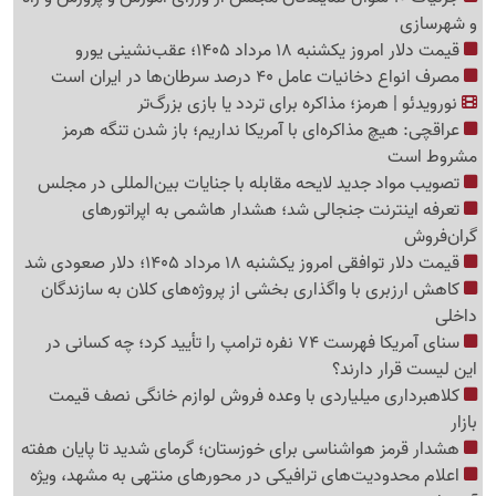
و شهرسازی
قیمت دلار امروز یکشنبه 18 مرداد 1405؛ عقب‌نشینی یورو
مصرف انواع دخانیات عامل 40 درصد سرطان‌ها در ایران است
نورویدئو | هرمز؛ مذاکره برای تردد یا بازی بزرگ‌تر
عراقچی: هیچ مذاکره‌ای با آمریکا نداریم؛ باز شدن تنگه هرمز
مشروط است
تصویب مواد جدید لایحه مقابله با جنایات بین‌المللی در مجلس
تعرفه اینترنت جنجالی شد؛ هشدار هاشمی به اپراتورهای
گرا‌ن‌فروش
قیمت دلار توافقی امروز یکشنبه 18 مرداد 1405؛ دلار صعودی شد
کاهش ارزبری با واگذاری بخشی از پروژه‌های کلان به سازندگان
داخلی
سنای آمریکا فهرست 74 نفره ترامپ را تأیید کرد؛ چه کسانی در
این لیست قرار دارند؟
کلاهبرداری میلیاردی با وعده فروش لوازم خانگی نصف قیمت
بازار
هشدار قرمز هواشناسی برای خوزستان؛ گرمای شدید تا پایان هفته
اعلام محدودیت‌های ترافیکی در محورهای منتهی به مشهد، ویژه