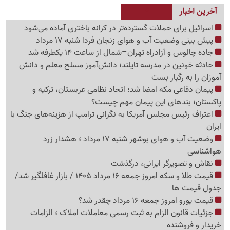
آخرین اخبار
اسرائیل برای حملات گسترده‌تر در کرانه باختری آماده می‌شود
پیش بینی وضعیت آب و هوای زنجان فردا شنبه 17 مرداد
جاده چالوس و آزادراه تهران–شمال از ساعت 14 یکطرفه شد
حادثه خونین در مدرسه تایلند؛ دانش‌آموز مسلح معلم و دانش
آموزان را به رگبار بست
پیمان دفاعی مکه امضا شد؛ اتحاد نظامی عربستان، ترکیه و
پاکستان؛ بندهای این پیمان مهم چیست؟
اعتراف رئیس مجلس آمریکا به نگرانی ترامپ از هزینه‌های جنگ با
ایران
وضعیت آب و هوای بوشهر شنبه 17 مرداد ؛ هشدار زرد
هواشناسی
نقاش و تصویرگر ایرانی، درگذشت
قیمت طلا و سکه امروز جمعه 16 مرداد 1405 / بازار غافلگیر شد/
جدول قیمت ها
قیمت یورو امروز جمعه 16 مرداد چقدر شد؟
جزئیات قانون الزام به ثبت رسمی معاملات املاک ؛ الزامات
خریدار و فروشنده