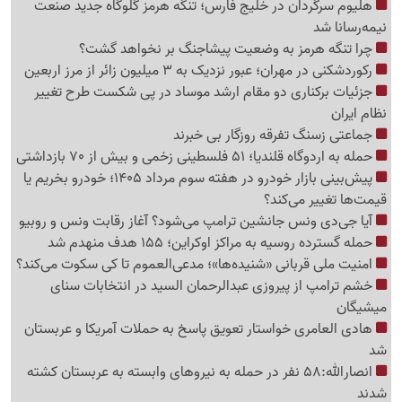
هلیوم سرگردان در خلیج فارس؛ تنگه هرمز گلوگاه جدید صنعت
نیمه‌رسانا شد
چرا تنگه هرمز به وضعیت پیشاجنگ بر نخواهد گشت؟
رکوردشکنی در مهران؛ عبور نزدیک به 3 میلیون زائر از مرز اربعین
جزئیات برکناری دو مقام ارشد موساد در پی شکست طرح تغییر
نظام ایران
جماعتی زسنگ تفرقه روزگار بی خبرند
حمله به اردوگاه قلندیا؛ 51 فلسطینی زخمی و بیش از 70 بازداشتی
پیش‌بینی بازار خودرو در هفته سوم مرداد 1405؛ خودرو بخریم یا
قیمت‌ها تغییر می‌کند؟
آیا جی‌دی ونس جانشین ترامپ می‌شود؟ آغاز رقابت ونس و روبیو
حمله گسترده روسیه به مراکز اوکراین؛ 155 هدف منهدم شد
امنیت ملی قربانی «شنیده‌ها»؛ مدعی‌العموم تا کی سکوت می‌کند؟
خشم ترامپ از پیروزی عبدالرحمان السید در انتخابات سنای
میشیگان
هادی العامری خواستار تعویق پاسخ به حملات آمریکا و عربستان
شد
انصارالله:58 نفر در حمله به نیروهای وابسته به عربستان کشته
شدند