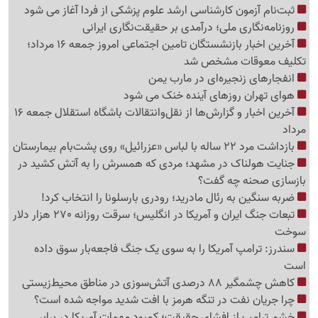
ثبت‌نام‌ آزمون کارشناسی ارشد علوم پزشکی از فردا آغاز می شود
روزنامه‌نگاری ملی؛ درآمدی بر حقیقت‌نگاری ایرانی
آخرین اخبار بازنشستگان تامین اجتماعی امروز جمعه 16 مرداد؛
تکلیف معوقات مشخص شد
انفجارهای زنجیره‌ای در مارب یمن
هوای تهران روزهای آینده خنک می شود
آخرین اخبار و گزارش‌ها از نقل‌وانتقالات باشگاه استقلال جمعه 16
مرداد
بازداشت مرد 22 ساله با لباس «عزرائیل» روی پشت‌بام بیمارستان
جنایت هولناک در مشهد؛ مردی که همسرش را به آتش کشید در
بازسازی صحنه چه گفت؟
ضربه سنگین به رئال مادرید؛ رودری بارسلونا را انتخاب کرد!
تبعات جنگ ایران و آمریکا در انگلیس؛ سرقت روزانه 270 هزار دلار
سوخت
سندرز: ترامپ آمریکا را به سوی یک جنگ فاجعه‌بار سوق داده
است
کاهش چشمگیر 88 درصدی آتش‌سوزی در مناطق محیط‌زیستی
چرا جریان نفت در تنگه هرمز با افت شدید مواجه شده است؟
خشم ترامپ از افشای حقیقت؛ کمبود مهمات آمریکا در برابر