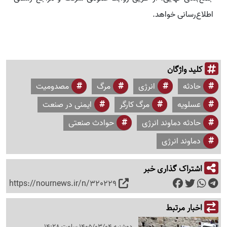
اطلاع‌رسانی خواهد.
کلید واژگان
حادثه
انرژی
مرگ
مصدومیت
عسلویه
مرگ کارگر
ایمنی در صنعت
حادثه دماوند انرژی
حوادث صنعتی
دماوند انرژی
اشتراک گذاری خبر
https://nournews.ir/n/320229
اخبار مرتبط
دوشنبه 1405/03/04 ساعت 14:28