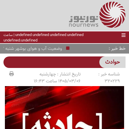
undefined undefined undefined undefined | ساعت
undefined:undefined
خط خبر
وضعیت آب و هوای بوشهر شنبه 17 مرداد ؛ هشدار زرد هواشناسی
حوادث
شناسه خبر :
تاریخ انتشار :
چهارشنبه
320229
1405/03/06 ساعت 16:43