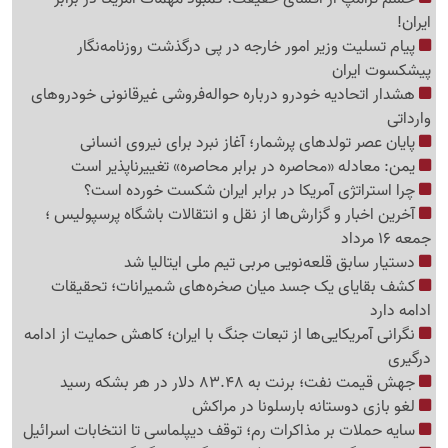
ایران!
پیام تسلیت وزیر امور خارجه در پی درگذشت روزنامه‌نگار
پیشکسوت ایران
هشدار اتحادیه خودرو درباره حواله‌فروشی غیرقانونی خودروهای
وارداتی
پایان عصر تولدهای پرشمار؛ آغاز نبرد برای نیروی انسانی
یمن: معادله «محاصره در برابر محاصره» تغییرناپذیر است
چرا استراتژی آمریکا در برابر ایران شکست خورده است؟
آخرین اخبار و گزارش‌ها از نقل و انتقالات باشگاه پرسپولیس ؛
جمعه 16 مرداد
دستیار سابق قلعه‌نویی مربی تیم ملی ایتالیا شد
کشف بقایای یک جسد میان صخره‌های شمیرانات؛ تحقیقات
ادامه دارد
نگرانی آمریکایی‌ها از تبعات جنگ با ایران؛ کاهش حمایت از ادامه
درگیری
جهش قیمت نفت؛ برنت به 83.48 دلار در هر بشکه رسید
لغو بازی دوستانه بارسلونا در مراکش
سایه حملات بر مذاکرات رم؛ توقف دیپلماسی تا انتخابات اسرائیل