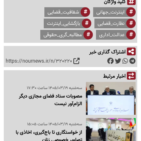
کلید واژگان
اینترنت_جهانی
شفافیت_قضایی
نظارت_قضایی
بازگشایی_اینترنت
عدالت_اداری
مطالبه_گری_حقوقی
اشتراک گذاری خبر
https://nournews.ir/n/320220
اخبار مرتبط
سه‌شنبه 1405/03/19 ساعت 17:30
مصوبات ستاد فضای مجازی دیگر
الزام‌آور نیست
سه‌شنبه 1405/03/19 ساعت 15:05
از خواستگاری تا باج‌گیری، اخاذی با
تصاویر خصوصی زنان