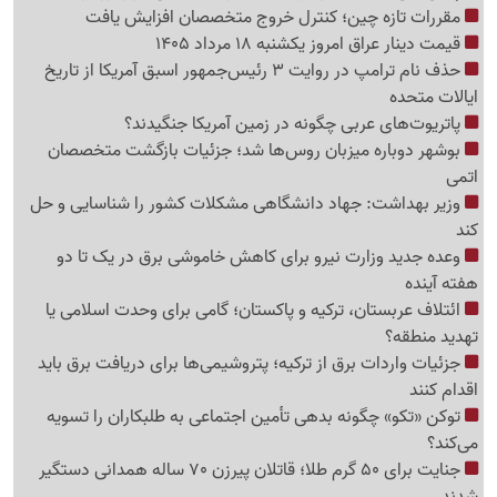
مقررات تازه چین؛ کنترل خروج متخصصان افزایش یافت
قیمت دینار عراق امروز یکشنبه 18 مرداد 1405
حذف نام ترامپ در روایت 3 رئیس‌جمهور اسبق آمریکا از تاریخ
ایالات متحده
پاتریوت‌های عربی چگونه در زمین آمریکا جنگیدند؟
بوشهر دوباره میزبان روس‌ها شد؛ جزئیات بازگشت متخصصان
اتمی
وزیر بهداشت: جهاد دانشگاهی مشکلات کشور را شناسایی و حل
کند
وعده جدید وزارت نیرو برای کاهش خاموشی برق در یک تا دو
هفته آینده
ائتلاف عربستان، ترکیه و پاکستان؛ گامی برای وحدت اسلامی یا
تهدید منطقه؟
جزئیات واردات برق از ترکیه؛ پتروشیمی‌ها برای دریافت برق باید
اقدام کنند
توکن «تکو» چگونه بدهی تأمین اجتماعی به طلبکاران را تسویه
می‌کند؟
جنایت برای 50 گرم طلا؛ قاتلان پیرزن 70 ساله همدانی دستگیر
شدند