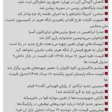
کاهش آلودگی اُزن در تهران؛ هیچ روز خطرناکی ثبت نشد
آینده پایگاه‌های روسی در سوریه روشن شد
حماس: آمریکا نتانیاهو را به اجرای نقشه راه غزه وادار کند
تصویب کلیات طرح اقدام راهبردی تنگه هرمز در کمیسیون امنیت
ملی مجلس
صدرا ابراهیمی در جمع برترین‌های ترای‌اتلون آسیا
فراخوان سی‌ودومین جشنواره رازی آغاز شد
کیوسک‌های تهران تغییر چهره می‌دهند؛ طرح جدید در راه است
ایران به هیچ قیمتی از تنگه هرمز عقب نشینی نخواهد کرد
قیمت نقره امروز 18 مرداد 1405؛ افت قیمت در بازار داخلی+
جدول قیمت ها
مراسم خاکسپاری کاوه کاویان با حضور چهره‌های هنری برگزار شد
قیمت سکه پارسیان امروز یکشنبه 18 مرداد 1405+جدول قیمت
ها
سرمربی جدید تراکتور از رؤیای قهرمانی گفت+ فیلم
بازسازی غزه به گرو گذاشته شد!
نگرانی صهیونیست‌ها از تغییر موازنه قوا در خاورمیانه
دستور جدید فراجا درباره خودروهای توقیفی در پارکینگ‌ها
پیش‌بینی قیمت دلار دوشنبه 19 مرداد؛ تحلیل بازار ارز فردا