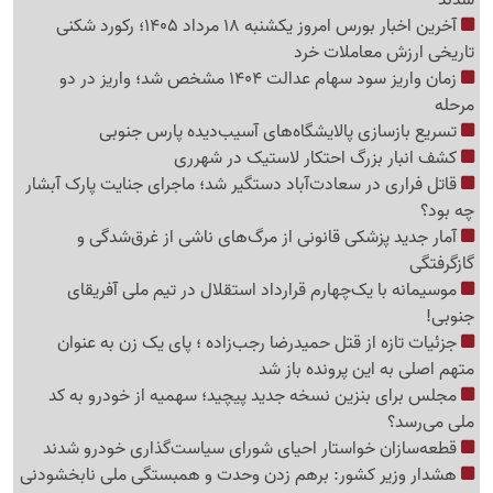
آخرین اخبار بورس امروز یکشنبه 18 مرداد 1405؛ رکورد شکنی
تاریخی ارزش معاملات خرد
زمان واریز سود سهام عدالت 1404 مشخص شد؛ واریز در دو
مرحله
تسریع بازسازی پالایشگاه‌های آسیب‌دیده پارس جنوبی
کشف انبار بزرگ احتکار لاستیک در شهرری
قاتل فراری در سعادت‌آباد دستگیر شد؛ ماجرای جنایت پارک آبشار
چه بود؟
آمار جدید پزشکی قانونی از مرگ‌های ناشی از غرق‌شدگی و
گازگرفتگی
موسیمانه با یک‌چهارم قرارداد استقلال در تیم ملی آفریقای
جنوبی!
جزئیات تازه از قتل حمیدرضا رجب‌زاده ؛ پای یک زن به عنوان
متهم اصلی به این پرونده باز شد
مجلس برای بنزین نسخه جدید پیچید؛ سهمیه از خودرو به کد
ملی می‌رسد؟
قطعه‌سازان خواستار احیای شورای سیاست‌گذاری خودرو شدند
هشدار وزیر کشور: برهم زدن وحدت و همبستگی ملی نابخشودنی