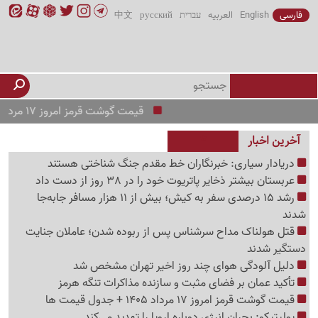
فارسی
English
العربیه
עברית
русский
中文
قیمت گوشت قرمز امروز 17 مرداد 1405 + جدول قیمت ها
آخرین اخبار
دریادار سیاری: خبرنگاران خط مقدم جنگ شناختی هستند
عربستان بیشتر ذخایر پاتریوت خود را در 38 روز از دست داد
رشد 15 درصدی سفر به کیش؛ بیش از 11 هزار مسافر جابه‌جا
شدند
قتل هولناک مداح سرشناس پس از ربوده شدن؛ عاملان جنایت
دستگیر شدند
دلیل آلودگی هوای چند روز اخیر تهران مشخص شد
تأکید عمان بر فضای مثبت و سازنده مذاکرات تنگه هرمز
قیمت گوشت قرمز امروز 17 مرداد 1405 + جدول قیمت ها
پولیتیکو: بحران انرژی دوباره اروپا را تهدید می‌کند