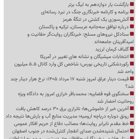
بازگشت یار دوازدهم به لیگ برتر
برنامه و کارنامه خبرنگاری جنگ در نبرد رسانه‌ای
آتش‌سوزی یک کشتی در تنگهٔ هرمز
درباره توافق سه‌جانبه عربستان، ترکیه و پاکستان
ستادکل نیروهای مسلح: خبرنگاران روایت‌گر حقانیت و
امیدآفرینان جامعه‌اند
گلباف کرمان لرزید
انتخابات میشیگان و نشانه های تغییر در آمریکا
رکوردشکنی تاریخی بورس؛ شاخص کل وارد کانال 5.5 میلیون
واحد شد
قیمت دینار عراق امروز شنبه 17 مرداد 1405؛ نرخ هزار دینار چند
شد؟
سخنگوی قوه قضاییه: محمدباقر خرازی امروز به دادگاه ویژه
روحانیت احضار شد
آخرین خبر از خاموشی‌ها؛ ناترازی برق 30 درصد کاهش یافت
رونق دوباره دریاچه ارومیه؛ مدیریت منابع آب و بارش‌ها نتیجه داد
خط مقدم نابرابر روایت‌ها؛ مصائب دفاع از حریم افکار عمومی
احتمال شنیده‌شدن صدای انفجار کنترل‌شده در جنوب اصفهان
ستار هاشمی: خبرنگاران حافظان حق دسترسی مردم به ارتباطات