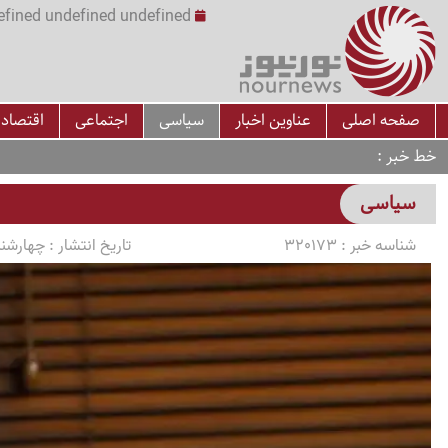
undefined undefined undefined undefined | س
صفحه اصلی
عناوین اخبار
سیاسی
اجتماعی
اقتصاد
خط خبر
سیاسی
شناسه خبر :
320173
تاریخ انتشار :
چهارشنبه 1405/03/06 سا