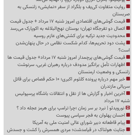
روایت متفاوت کی‌یف و بلگراد از سفر «نمایشی» زلنسکی به
صربستان
قیمت گوشی‌های اقتصادی امروز شنبه 17 مرداد + جدول قیمت
اتصال دو تفرجگاه تهران؛ بوستان نهج‌البلاغه به اکوپارک می‌رسد
محدودیت جدید ترکیه برای کشتی‌های عازم روسیه
پشت دود تحریم‌ها، کدام شکست نظامی در حال پنهان‌شدن
است؟
قیمت گوشی‌های پرچمدار امروز شنبه 17 مرداد+ جدول قیمت ها
اظهارات تأمل برانگیز مدودف درباره رهبران غربی، سرنوشت
زلنسکی و وضعیت ارمنستان
خبر مهم درباره پرونده کلثوم اکبری؛ 10 حکم قصاص برای قاتل
سریالی مازندران
آخرین اخبار و گزارش ها از نقل و انتقالات باشگاه پرسپولیس
شنبه 17 مرداد
نورویدئو | نبرد بر سر زمان ؛چرا ترامپ برای هرمز عجله داد ؟
احسان پهلوان به فجر سپاسی پیوست
پیام قاطعانه دبیر شورای عالی امنیت ملی به آمریکا
جنایت هولناک در قیامدشت؛ مردی همسرش را کشت و جسدش