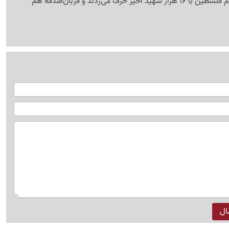
خود ملت تاریخی و مظلوم فلسطین با 16 هزار شهید اخیر حرف می‌زدند و قربان‌صدقه هم