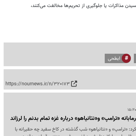
سیدن مذاکرات یا جلوگیری از تحریم‌ها مخالفت می‌کنند،
ابطحی
https://nournews.ir/n/320173
بانه «ترامپ» و«نتانیاهو» درباره غزه تمام بدنم را لرزاند
رد: «ترامپ» و «نتانیاهو» شب گذشته در کاخ سفید چه حقیرانه با