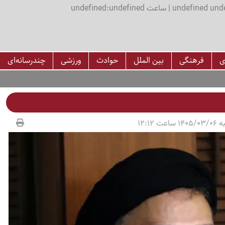
اعت undefined:undefined
ی
فرهنگی
بین الملل
حوادث
ورزشی
چندرسانه‌ای
عت 12:12