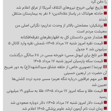
را دفن کرد
تاریخ نهایی خروج نیروهای ائتلاف آمریکا از عراق اعلام شد
حادثه هولناک در پاساژ علاءالدین؛ 6 نفر به بیمارستان منتقل
شدند
پزشکیان: مصلحتی بالاتر از وحدت نداریم؛ نگرانی اصلی من
معیشت مردم است
هشدار جدی دادستان کل به اظهارنظرهای تفرقه‌افکنانه
قیمت نقره امروز شنبه 17 مرداد 1405؛ شمش نقره وارد کانال 5
میلیونی شد + جدول
خبر تلخ برای لیونل مسی؛ خورخه مسی در 68 سالگی درگذشت
قیمت سکه پارسیان امروز شنبه 17 مرداد 1405
نورنما | تصویری خاص از حلقه عشاق سیدالشهدا(ع) به دور ضریح
آن حضرت در اربعین حسینی
خبر مهم عراقچی درباره تنگه هرمز؛ مسیر جدید تردد کشتی‌ها
تعیین شد
قیمت طلا و سکه امروز 17 مرداد 1405؛ طلا به سکوی 19 میلیونی
رسید
قیمت دلار امروز شنبه 17 مرداد 1405؛ دلار دوباره صعودی شد
زمان ثبت نام آزمون ارشد علوم پزشکی 1405 اعلام شد