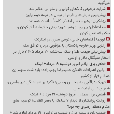
می‌گوید
شرایط ترخیص کالاهای کولبری و ملوانی اعلام شد
پیش‌بینی بارش‌های فراتر از نرمال در نیمه دوم پاییز
پزشکیان: رهبر معظم انقلاب کاملاً سلامت هستند
حدادعادل: پیروی از رهبر شهید یعنی حکیمانه فکر کردن و
حکیمانه عمل کردن
نورنما | فضاهای خالی؛ ترسی مدرن در اینترنت
رایزنی وزیر خارجه پاکستان با عراقچی درباره توافق مکه
پیش‌بینی قیمت طلا و سکه سه‌شنبه 20 مرداد 1405؛ بازار در
انتظار سیگنال دلار و اونس
قطعی برق ایلام امروز دوشنبه 19 مرداد+ لینک
اولین اعترافات قاتلان حمیدرضا رجب‌زاده؛ بازداشت متهم زن
هنگام فرار از کشور
تبریک عراقچی به محسن رضایی؛ تأکید بر هماهنگی دیپلماسی و
شورای عالی امنیت ملی
قطعی برق همدان امروز دوشنبه 19 مرداد + لینک
روایت پزشکیان از دیدار 7 ساعته با رهبر انقلاب؛ توصیه های
مقام معظم رهبری چه بود؟
قیمت ران و سینه مرغ و قیمت مرغ امروز 19 مرداد اعلام شد +