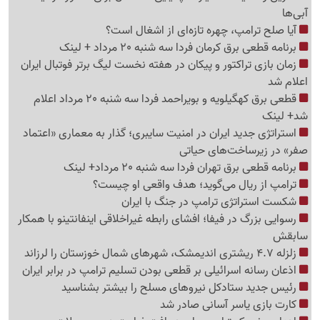
آبی‌ها
آیا صلح ترامپ، چهره تازه‌ای از اشغال است؟
برنامه قطعی برق کرمان فردا سه شنبه 20 مرداد + لینک
زمان بازی تراکتور و پیکان در هفته نخست لیگ برتر فوتبال ایران
اعلام شد
قطعی برق کهگیلویه و بویراحمد فردا سه شنبه 20 مرداد اعلام
شد+ لینک
استراتژی جدید ایران در امنیت سایبری؛ گذار به معماری «اعتماد
صفر» در زیرساخت‌های حیاتی
برنامه قطعی برق تهران فردا سه شنبه 20 مرداد+ لینک
ترامپ از ریال می‌گوید؛ هدف واقعی او چیست؟
شکست استراتژی ترامپ در جنگ با ایران
رسوایی بزرگ در فیفا؛ افشای رابطه غیراخلاقی اینفانتینو با همکار
سابقش
زلزله 4.7 ریشتری اندیمشک، شهرهای شمال خوزستان را لرزاند
اذعان رسانه اسرائیلی بر قطعی بودن تسلیم ترامپ در برابر ایران
رئیس جدید ستادکل نیروهای مسلح را بیشتر بشناسید
کارت بازی یاسر آسانی صادر شد