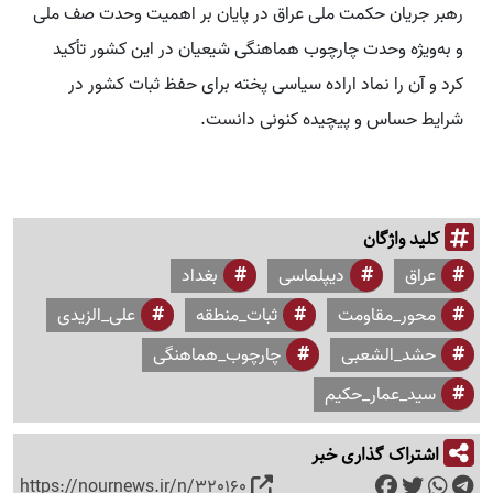
رهبر جریان حکمت ملی عراق در پایان بر اهمیت وحدت صف ملی
و به‌ویژه وحدت چارچوب هماهنگی شیعیان در این کشور تأکید
کرد و آن را نماد اراده سیاسی پخته برای حفظ ثبات کشور در
شرایط حساس و پیچیده کنونی دانست.
کلید واژگان
عراق
دیپلماسی
بغداد
محور_مقاومت
ثبات_منطقه
علی_الزیدی
حشد_الشعبی
چارچوب_هماهنگی
سید_عمار_حکیم
اشتراک گذاری خبر
https://nournews.ir/n/320160