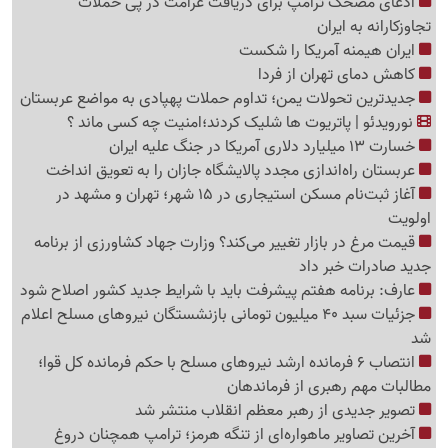
ادعای مضحک ترامپ برای دریافت غرامت در پی حملات
تجاوزکارانه به ایران
ایران هیمنه آمریکا را شکست
کاهش دمای تهران از فردا
جدیدترین تحولات یمن؛ تداوم حملات پهپادی به مواضع عربستان
نورویدئو | پاتریوت ها شلیک کردند؛امنیت چه کسی ماند ؟
خسارت 13 میلیارد دلاری آمریکا در جنگ علیه ایران
عربستان راه‌اندازی مجدد پالایشگاه جازان را به تعویق انداخت
آغاز ثبت‌نام مسکن استیجاری در 15 شهر؛ تهران و مشهد در
اولویت
قیمت مرغ در بازار تغییر می‌کند؟ وزارت جهاد کشاورزی از برنامه
جدید صادرات خبر داد
عارف: برنامه هفتم پیشرفت باید با شرایط جدید کشور اصلاح شود
جزئیات سبد 40 میلیون تومانی بازنشستگان نیروهای مسلح اعلام
شد
انتصاب 6 فرمانده ارشد نیروهای مسلح با حکم فرمانده کل قوا؛
مطالبات مهم رهبری از فرماندهان
تصویر جدیدی از رهبر معظم انقلاب منتشر شد
آخرین تصاویر ماهواره‌ای از تنگه‌ هرمز؛ ترامپ همچنان دروغ