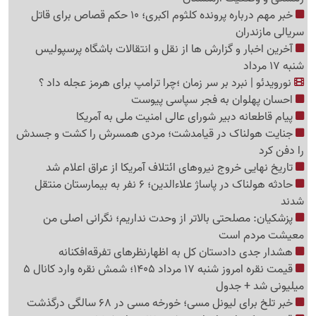
خبر مهم درباره پرونده کلثوم اکبری؛ 10 حکم قصاص برای قاتل
سریالی مازندران
آخرین اخبار و گزارش ها از نقل و انتقالات باشگاه پرسپولیس
شنبه 17 مرداد
نورویدئو | نبرد بر سر زمان ؛چرا ترامپ برای هرمز عجله داد ؟
احسان پهلوان به فجر سپاسی پیوست
پیام قاطعانه دبیر شورای عالی امنیت ملی به آمریکا
جنایت هولناک در قیامدشت؛ مردی همسرش را کشت و جسدش
را دفن کرد
تاریخ نهایی خروج نیروهای ائتلاف آمریکا از عراق اعلام شد
حادثه هولناک در پاساژ علاءالدین؛ 6 نفر به بیمارستان منتقل
شدند
پزشکیان: مصلحتی بالاتر از وحدت نداریم؛ نگرانی اصلی من
معیشت مردم است
هشدار جدی دادستان کل به اظهارنظرهای تفرقه‌افکنانه
قیمت نقره امروز شنبه 17 مرداد 1405؛ شمش نقره وارد کانال 5
میلیونی شد + جدول
خبر تلخ برای لیونل مسی؛ خورخه مسی در 68 سالگی درگذشت