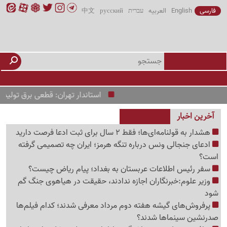
فارسی
English
العربیه
עברית
русский
中文
استاندار تهران: قطعی برق تولیدی‌ها بدون
آخرین اخبار
هشدار به قولنامه‌ای‌ها؛ فقط 2 سال برای ثبت ادعا فرصت دارید
ادعای جنجالی ونس درباره تنگه هرمز؛ ایران چه تصمیمی گرفته
است؟
سفر رئیس اطلاعات عربستان به بغداد؛ پیام ریاض چیست؟
وزیر علوم:خبرنگاران اجازه ندادند، حقیقت در هیاهوی جنگ گم
شود
پرفروش‌های گیشه هفته دوم مرداد معرفی شدند؛ کدام فیلم‌ها
صدرنشین سینماها شدند؟