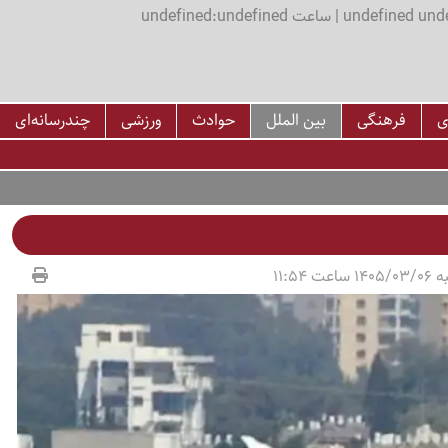
اعت undefined:undefined
ی
فرهنگی
بین الملل
حوادث
ورزشی
چندرسانه‌ای
عت 11:54