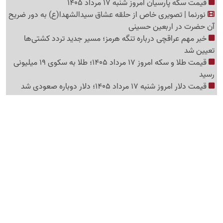
قیمت سکه پارسیان امروز شنبه 17 مرداد 1405
نورنما | تصویری خاص از حلقه عشاق سیدالشهدا(ع) به دور ضریح
آن حضرت در اربعین حسینی
خبر مهم عراقچی درباره تنگه هرمز؛ مسیر جدید تردد کشتی‌ها
تعیین شد
قیمت طلا و سکه امروز 17 مرداد 1405؛ طلا به سکوی 19 میلیونی
رسید
قیمت دلار امروز شنبه 17 مرداد 1405؛ دلار دوباره صعودی شد