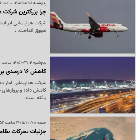
پنج‌شنبه 1405/05/01 ساعت 15:56
چرا بزرگترین شرکت ه
شرکت هواپیمایی ایر ایندی
تعویق انداخت. .
پنج‌شنبه 1405/03/14 ساعت 12:35
کاهش 16 درصدی پروازهای امارات؛ افت شدید ترافیک فرودگاه دوبی
یافته است.
جمعه 1405/03/08 ساعت 23:52
جزئیات تحرکات نظامی