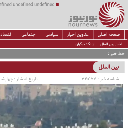
undefined undefined undefined undefined | س
صفحه اصلی
عناوین اخبار
سیاسی
اجتماعی
اقتصاد
اخبار بین الملل
از نگاه دیگران
خط خبر
بین الملل
شناسه خبر :
320157
تاریخ انتشار :
چهارشنبه 1405/03/06 سا