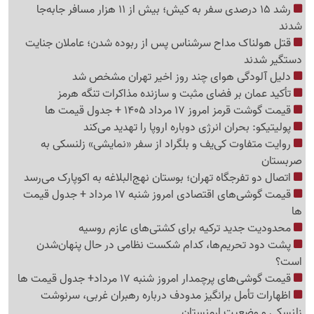
رشد 15 درصدی سفر به کیش؛ بیش از 11 هزار مسافر جابه‌جا
شدند
قتل هولناک مداح سرشناس پس از ربوده شدن؛ عاملان جنایت
دستگیر شدند
دلیل آلودگی هوای چند روز اخیر تهران مشخص شد
تأکید عمان بر فضای مثبت و سازنده مذاکرات تنگه هرمز
قیمت گوشت قرمز امروز 17 مرداد 1405 + جدول قیمت ها
پولیتیکو: بحران انرژی دوباره اروپا را تهدید می‌کند
روایت متفاوت کی‌یف و بلگراد از سفر «نمایشی» زلنسکی به
صربستان
اتصال دو تفرجگاه تهران؛ بوستان نهج‌البلاغه به اکوپارک می‌رسد
قیمت گوشی‌های اقتصادی امروز شنبه 17 مرداد + جدول قیمت
ها
محدودیت جدید ترکیه برای کشتی‌های عازم روسیه
پشت دود تحریم‌ها، کدام شکست نظامی در حال پنهان‌شدن
است؟
قیمت گوشی‌های پرچمدار امروز شنبه 17 مرداد+ جدول قیمت ها
اظهارات تأمل برانگیز مدودف درباره رهبران غربی، سرنوشت
زلنسکی و وضعیت ارمنستان