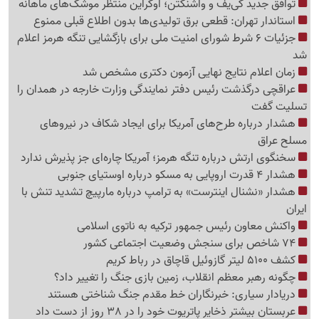
توافق جدید کی‌یف و واشنگتن؛ اوکراین منتظر موشک‌های ماهانه
استاندار تهران: قطعی برق تولیدی‌ها بدون اطلاع قبلی ممنوع
جزئیات 6 شرط شورای امنیت ملی برای بازگشایی تنگه هرمز اعلام
شد
زمان اعلام نتایج نهایی آزمون دکتری مشخص شد
عراقچی درگذشت رئیس دفتر نمایندگی وزارت خارجه در همدان را
تسلیت گفت
هشدار درباره طرح‌های آمریکا برای ایجاد شکاف در نیروهای
مسلح عراق
سخنگوی ارتش درباره تنگه هرمز؛ آمریکا چاره‌ای جز پذیرش ندارد
هشدار 4 قدرت اروپایی به مسکو درباره اوستیای جنوبی
هشدار «نشنال اینترست» به ترامپ درباره مارپیچ تشدید تنش با
ایران
واکنش معاون رئیس جمهور ترکیه به ناتوی اسلامی
74 شاخص برای سنجش وضعیت اجتماعی کشور
کشف 5100 لیتر گازوئیل قاچاق در رباط کریم
چگونه رهبر معظم انقلاب، زمین بازی جنگ را تغییر داد؟
دریادار سیاری: خبرنگاران خط مقدم جنگ شناختی هستند
عربستان بیشتر ذخایر پاتریوت خود را در 38 روز از دست داد