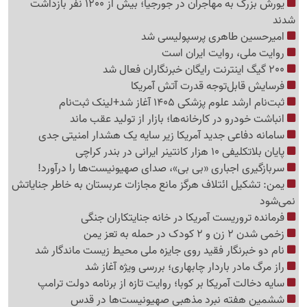
یورش بزرگ به مهاجران در جورجیا؛ بیش از 1200 نفر بازداشت
شدند
امیرحسین طاهری پرسپولیسی شد
روایت ملی، روایت ایران است
200 گیگ اینترنت رایگان خبرنگاران فعال شد
فرسایش قابل‌توجه قدرت آتش آمریکا
ثبت‌نام ارشد علوم پزشکی 1405 آغاز شد+لینک ثبت‌نام
انباشت خودرو در کارخانه‌ها؛ بازار از تولید عقب ماند
سامانه دفاعی جدید آمریکا زیر سایه یک هشدار امنیتی جدی
پایان بلاتکلیفی 10 هزار کانتینر ایرانی در بندر کراچی
سربازگیری اجباری «بی بی»، صدای صهیونیست‌ها را درآورد!
یمن: تشکیل ائتلاف هرگز مانع مجازات عربستان به خاطر جنایاتش
نمی‌شود
فرمانده تروریست آمریکا در خانه جنایتکاران جنگی
زخمی شدن 2 زن و 2 کودک در حمله به تعز یمن
نام دو خبرنگار فقید روی جایزه ملی محیط زیست ماندگار شد
راز مرگ مادر باردار چابهاری؛ بررسی ویژه آغاز شد
سایه دخالت آمریکا بر کوبا؛ روایت تازه از برنامه دولت ترامپ
ششمین هفته نبرد مذهبی صهیونیست‌ها در قدس