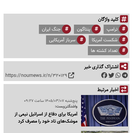
کلید واژگان
ترامپ
پنتاگون
جنگ ایران
شکست آمریکا
سرباز آمریکایی
تعداد کشته ها
اشتراک گذاری خبر
https://nournews.ir/n/320129
اخبار مرتبط
پنج‌شنبه 1405/03/07 ساعت 09:27
واشنگتن‌پست:
آمریکا برای دفاع از اسرائیل نیمی از
موشک‌های تاد خود را مصرف کرد