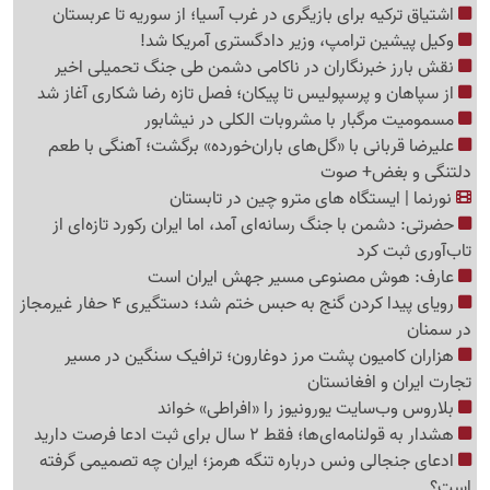
اشتیاق ترکیه برای بازیگری در غرب آسیا؛ از سوریه تا عربستان
وکیل پیشین ترامپ، وزیر دادگستری آمریکا شد!
نقش بارز خبرنگاران در ناکامی دشمن طی جنگ تحمیلی اخیر
از سپاهان و پرسپولیس تا پیکان؛ فصل تازه رضا شکاری آغاز شد
مسمومیت مرگبار با مشروبات الکلی در نیشابور
علیرضا قربانی با «گل‌های باران‌خورده» برگشت؛ آهنگی با طعم
دلتنگی و بغض+ صوت
نورنما | ایستگاه های مترو چین در تابستان
حضرتی: دشمن با جنگ رسانه‌ای آمد، اما ایران رکورد تازه‌ای از
تاب‌آوری ثبت کرد
عارف: هوش مصنوعی مسیر جهش ایران است
رویای پیدا کردن گنج به حبس ختم شد؛ دستگیری 4 حفار غیرمجاز
در سمنان
هزاران کامیون پشت مرز دوغارون؛ ترافیک سنگین در مسیر
تجارت ایران و افغانستان
بلاروس وب‌سایت یورونیوز را «افراطی» خواند
هشدار به قولنامه‌ای‌ها؛ فقط 2 سال برای ثبت ادعا فرصت دارید
ادعای جنجالی ونس درباره تنگه هرمز؛ ایران چه تصمیمی گرفته
است؟