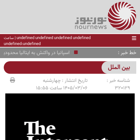
undefined undefined undefined undefined | ساعت
undefined:undefined
خط خبر
اسپانیا در واکنش به ایتالیا محدودیت مر
بین الملل
شناسه خبر :
تاریخ انتشار :
چهارشنبه
320129
1405/03/06 ساعت 15:55