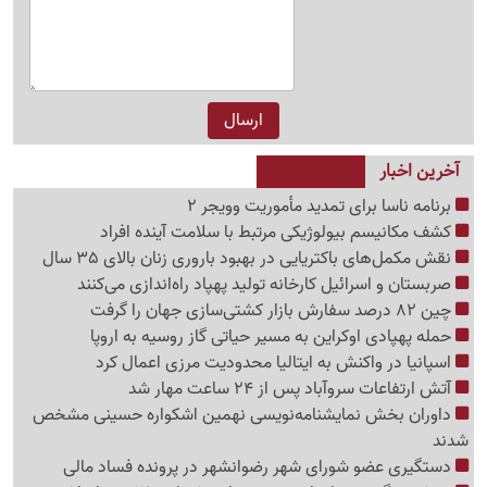
آخرین اخبار
برنامه ناسا برای تمدید مأموریت وویجر 2
کشف مکانیسم بیولوژیکی مرتبط با سلامت آینده افراد
نقش مکمل‌های باکتریایی در بهبود باروری زنان بالای 35 سال
صربستان و اسرائیل کارخانه تولید پهپاد راه‌اندازی می‌کنند
چین 82 درصد سفارش بازار کشتی‌سازی جهان را گرفت
حمله پهپادی اوکراین به مسیر حیاتی گاز روسیه به اروپا
اسپانیا در واکنش به ایتالیا محدودیت مرزی اعمال کرد
آتش ارتفاعات سروآباد پس از 24 ساعت مهار شد
داوران بخش نمایشنامه‌نویسی نهمین اشکواره حسینی مشخص
شدند
دستگیری عضو شورای شهر رضوانشهر در پرونده فساد مالی