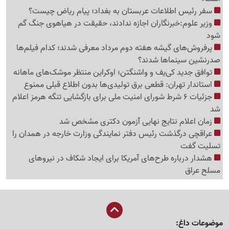
سفر رئیس اطلاعات عربستان به بغداد؛ پیام ریاض چیست؟
وزیر علوم:خبرنگاران اجازه ندادند، حقیقت در هیاهوی جنگ گم
شود
پرفروش‌های گیشه هفته دوم مرداد معرفی شدند؛ کدام فیلم‌ها
صدرنشین سینماها شدند؟
توافق جدید کی‌یف و واشنگتن؛ اوکراین منتظر موشک‌های ماهانه
استاندار تهران: قطعی برق تولیدی‌ها بدون اطلاع قبلی ممنوع
جزئیات 6 شرط شورای امنیت ملی برای بازگشایی تنگه هرمز اعلام
شد
زمان اعلام نتایج نهایی آزمون دکتری مشخص شد
عراقچی درگذشت رئیس دفتر نمایندگی وزارت خارجه در همدان را
تسلیت گفت
هشدار درباره طرح‌های آمریکا برای ایجاد شکاف در نیروهای
مسلح عراق
موضوعات داغ: