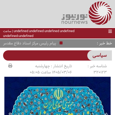
undefined undefined undefined undefined | ساعت
undefined:undefined
خط خبر
پیام رئیس مرکز اسناد دفاع مقدس به من
سیاسی
شناسه خبر :
تاریخ انتشار :
چهارشنبه
320123
1405/03/06 ساعت 05:05