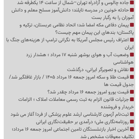
جاده چالوس و آزادراه تهران–شمال از ساعت 14 یکطرفه شد
حادثه خونین در مدرسه تایلند؛ دانش‌آموز مسلح معلم و دانش
آموزان را به رگبار بست
پیمان دفاعی مکه امضا شد؛ اتحاد نظامی عربستان، ترکیه و
پاکستان؛ بندهای این پیمان مهم چیست؟
اعتراف رئیس مجلس آمریکا به نگرانی ترامپ از هزینه‌های جنگ با
ایران
وضعیت آب و هوای بوشهر شنبه 17 مرداد ؛ هشدار زرد
هواشناسی
نقاش و تصویرگر ایرانی، درگذشت
قیمت طلا و سکه امروز جمعه 16 مرداد 1405 / بازار غافلگیر شد/
جدول قیمت ها
قیمت یورو امروز جمعه 16 مرداد چقدر شد؟
جزئیات قانون الزام به ثبت رسمی معاملات املاک ؛ الزامات
خریدار و فروشنده
ثبت‌نام‌ آزمون کارشناسی ارشد علوم پزشکی از فردا آغاز می شود
روزنامه‌نگاری ملی؛ درآمدی بر حقیقت‌نگاری ایرانی
آخرین اخبار بازنشستگان تامین اجتماعی امروز جمعه 16 مرداد؛
تکلیف معوقات مشخص شد