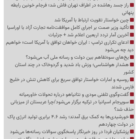
راز جسد رهاشده در اطراف تهران فاش شد؛ فرجام خونین رابطه
پنهانی
چین خواستار تقویت ارتباط با آمریکا شد
تأکید وزیر صمت بر اجرای کامل موافقت‌نامه تجارت آزاد با اوراسیا
آخرین آمار تردد اربعین اعلام شد + جزئیات
ادعای تکراری ترامپ : ایران خواهان توافق با آمریکا است؛ خواهیم
دید چه می‌شود
یخ‌های سوءتفاهم بین دولت و رسانه ملی آب می‌شود؟
هشدار هواشناسی؛ وزش باد شدید و گردوخاک در چند استان
کشور
روسیه و امارات خواستار توافق سریع برای کاهش تنش در خلیج
فارس شدند
گفت‌وگوی تلفنی مودی و نتانیاهو درباره تحولات خاورمیانه
سوپرجام اسپانیا در ترکیه برگزار می‌شود/چرا عربستان از میزبانی
حذف شد؟
خورشیدی‌ها به کمک برق آمدند؛ رشد 4.6 برابری تولید انرژی پاک
در دولت چهاردهم
پزشکیان فردا در روز خبرنگار پاسخگوی سوالات رسانه‌ها می‌شود