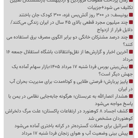
زمان پرداخت معوقات فروردین و اردیبهشت بازنشستگان تعیین
تکلیف می شود+جزییات
یونیسف: در 300 روز آتش‌بس غزه، 300 کودک جان باختند
چند میلیون مجرد قطعی بالای 45 سال در ایران زندگی می‌کنند/
دلایل فرار از ازدواج
چند درصد مشترکان خانگی دو برابر الگوی مصرف برق استفاده می
کنند؟
آخرین اخبار و گزارش‌ها از نقل‌وانتقالات باشگاه استقلال جمعه 16
مرداد
پیش‌بینی بورس فردا شنبه 17 مرداد 1405؛بازار سهام آماده یک
جهش دیگر است؟
پاییز پربارش؛ فرصتی طلایی و کوتاه‌مدت برای مدیریت بحران آب
در ایران
هشدار انصارالله به عربستان؛ هرگونه جابه‌جایی نظامی در یمن با
پاسخ مواجه می‌شود
کشف اجساد 8 کوهنورد در ارتفاعات پاکستان؛ علت مرگ دلخراش
کوهنوردان مشخص شد
اسرائیل برای حملات گسترده‌تر در کرانه باختری آماده می‌شود
پیش بینی وضعیت آب و هوای زنجان فردا شنبه 17 مرداد