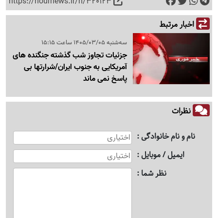
https://nournews.ir/n/320123
اخبار مرتبط
سه‌شنبه 1405/03/05 ساعت 15:15
جزئیات تجاوز شب گذشته جنگنده های
آمریکایی به جنوب ایران/شرارتها بی
پاسخ نمی ماند
نظرات
نام و نام خانوادگی
ایمیل / موبایل
نظر شما