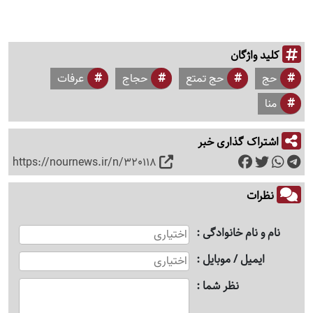
کلید واژگان
حج
حج تمتع
حجاج
عرفات
منا
اشتراک گذاری خبر
https://nournews.ir/n/320118
نظرات
نام و نام خانوادگی
ایمیل / موبایل
نظر شما