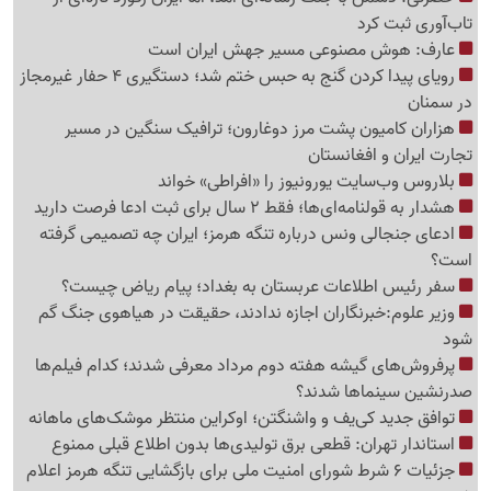
تاب‌آوری ثبت کرد
عارف: هوش مصنوعی مسیر جهش ایران است
رویای پیدا کردن گنج به حبس ختم شد؛ دستگیری 4 حفار غیرمجاز
در سمنان
هزاران کامیون پشت مرز دوغارون؛ ترافیک سنگین در مسیر
تجارت ایران و افغانستان
بلاروس وب‌سایت یورونیوز را «افراطی» خواند
هشدار به قولنامه‌ای‌ها؛ فقط 2 سال برای ثبت ادعا فرصت دارید
ادعای جنجالی ونس درباره تنگه هرمز؛ ایران چه تصمیمی گرفته
است؟
سفر رئیس اطلاعات عربستان به بغداد؛ پیام ریاض چیست؟
وزیر علوم:خبرنگاران اجازه ندادند، حقیقت در هیاهوی جنگ گم
شود
پرفروش‌های گیشه هفته دوم مرداد معرفی شدند؛ کدام فیلم‌ها
صدرنشین سینماها شدند؟
توافق جدید کی‌یف و واشنگتن؛ اوکراین منتظر موشک‌های ماهانه
استاندار تهران: قطعی برق تولیدی‌ها بدون اطلاع قبلی ممنوع
جزئیات 6 شرط شورای امنیت ملی برای بازگشایی تنگه هرمز اعلام