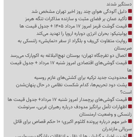
دستگیر شدند
دلیل آلودگی هوای چند روز اخیر تهران مشخص شد
تأکید عمان بر فضای مثبت و سازنده مذاکرات تنگه هرمز
قیمت گوشت قرمز امروز 17 مرداد 1405 + جدول قیمت ها
پولیتیکو: بحران انرژی دوباره اروپا را تهدید می‌کند
روایت متفاوت کی‌یف و بلگراد از سفر «نمایشی» زلنسکی به
صربستان
اتصال دو تفرجگاه تهران؛ بوستان نهج‌البلاغه به اکوپارک می‌رسد
قیمت گوشی‌های اقتصادی امروز شنبه 17 مرداد + جدول قیمت
ها
محدودیت جدید ترکیه برای کشتی‌های عازم روسیه
پشت دود تحریم‌ها، کدام شکست نظامی در حال پنهان‌شدن
است؟
قیمت گوشی‌های پرچمدار امروز شنبه 17 مرداد+ جدول قیمت ها
اظهارات تأمل برانگیز مدودف درباره رهبران غربی، سرنوشت
زلنسکی و وضعیت ارمنستان
خبر مهم درباره پرونده کلثوم اکبری؛ 10 حکم قصاص برای قاتل
سریالی مازندران
آخرین اخبار و گزارش ها از نقل و انتقالات باشگاه پرسپولیس