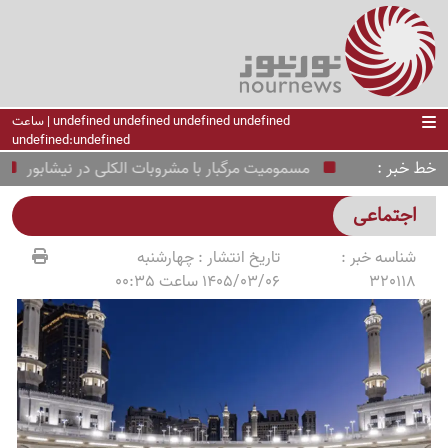
undefined undefined undefined undefined | ساعت
undefined:undefined
خط خبر
مسمومیت مرگبار با مشروبات الکلی در نیشابور
از 
اجتماعی
شناسه خبر :
تاریخ انتشار :
چهارشنبه
320118
1405/03/06 ساعت 00:35