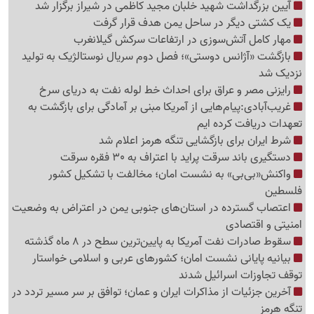
آیین بزرگداشت شهید خلبان مجید کاظمی در شیراز برگزار شد
یک کشتی دیگر در ساحل یمن هدف قرار گرفت
مهار کامل آتش‌سوزی در ارتفاعات سرکش گیلانغرب
بازگشت «آژانس دوستی»؛ فصل دوم سریال نوستالژیک به تولید
نزدیک شد
رایزنی مصر و عراق برای احداث خط لوله نفت به دریای سرخ
غریب‌آبادی:پیام‌هایی از آمریکا مبنی بر آمادگی برای بازگشت به
تعهدات دریافت کرده ایم
شرط ایران برای بازگشایی تنگه هرمز اعلام شد
دستگیری باند سرقت پراید با اعتراف به 30 فقره سرقت
واکنش«بی‌بی» به نشست امان؛ مخالفت با تشکیل کشور
فلسطین
اعتصاب گسترده در استان‌های جنوبی یمن در اعتراض به وضعیت
امنیتی و اقتصادی
سقوط صادرات نفت آمریکا به پایین‌ترین سطح در 8 ماه گذشته
بیانیه پایانی نشست امان؛ کشورهای عربی و اسلامی خواستار
توقف تجاوزات اسرائیل شدند
آخرین جزئیات از مذاکرات ایران و عمان؛ توافق بر سر مسیر تردد در
تنگه هرمز