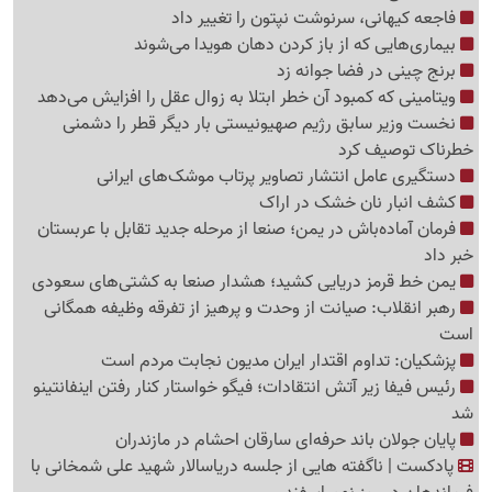
فاجعه کیهانی، سرنوشت نپتون را تغییر داد
بیماری‌هایی که از باز کردن دهان هویدا می‌شوند
برنج چینی در فضا جوانه زد
ویتامینی که کمبود آن خطر ابتلا به زوال عقل را افزایش می‌دهد
نخست وزیر سابق رژیم صهیونیستی بار دیگر قطر را دشمنی
خطرناک توصیف کرد
دستگیری عامل انتشار تصاویر پرتاب موشک‌های ایرانی
کشف انبار نان خشک در اراک
فرمان آماده‌باش در یمن؛ صنعا از مرحله جدید تقابل با عربستان
خبر داد
یمن خط قرمز دریایی کشید؛ هشدار صنعا به کشتی‌های سعودی
رهبر انقلاب: صیانت از وحدت و پرهیز از تفرقه وظیفه همگانی
است
پزشکیان: تداوم اقتدار ایران مدیون نجابت مردم است
رئیس فیفا زیر آتش انتقادات؛ فیگو خواستار کنار رفتن اینفانتینو
شد
پایان جولان باند حرفه‌ای سارقان احشام در مازندران
پادکست | ناگفته هایی از جلسه دریاسالار شهید علی شمخانی با