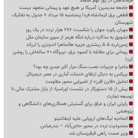
فرماندهان در روز نهم اسفند
جامعه مدرسین: آمریکا بر هیچ عهد و پیمانی متعهد نیست
قطعی برق کرمانشاه فردا پنجشنبه 15 مرداد + جدول به تفکیک
شهرستان
مهران رکورد جهان را شکست؛ 266 هزار تردد در یک روز
تشویق به مذاکره درباره تنگه هرمز از سوی سازمان ملل
زمین‌لرزه 5.5 ریشتری جزیره هالماهرا اندونزی را لرزاند
رومانی برای مقابله با کمبود برق، نیروگاه 70 ساله‌اش را روشن
کرد!
ماجرا و جزییات نصب سنگ مزار اکبر عبدی چه بود؟
بریکس به دنبال ارتقای خدمات آماری در عصر دیجیتال
تحلیل «فارن افرز» از نامیرایی محور مقاومت
بیش از 15 دستورکار در نشست اوراسیا؛ از بازار مشترک مالی تا
توسعه تجارت
رایزنی ایران و عراق برای گسترش همکاری‌های دانشگاهی و
پژوهشی
اتحادیه لیگ‌های اروپایی علیه اینفانتینو
محدودیت تردد در محور حاجی‌آباد – بندرعباس
وزیر صمت راهی قرقیزستان شد