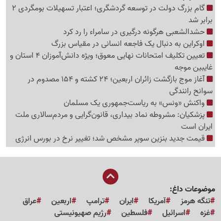
گام بزرگ دولت در توسعه گردشگری؛ اعتبار تسهیلات بومگردی 2
برابر شد
حشدالشعبی هرگونه درگیری در سامراء را رد کرد
اوکراین به دنبال یک فاجعه انسانی در مقیاس بزرگ
تعیین تکلیف امتحانات نهایی معوق؛ ویژه دانش‌آموزان 4 استان و
غایبین موجه
آغاز موج بازگشت زائران اربعین؛ 24 کشته و 154 مصدوم در
سوانح رانندگی
واکنش «ونس» به ریاست‌جمهوری یک مسلمان
پزشکیان: مشروطه نماد بیداری، قانون‌گرایی و مردم‌سالاری ملت
ایران است
قیمت جدید بنزین سوپر مشخص شد؛ تغییر نرخ در بورس انرژی
موضوعات داغ:
تنگه هرمز
آمریکا
ایران
ترامپ
اربعین
عراق
غزه
اسرائیل
فلسطین
رژیم صهیونیستی