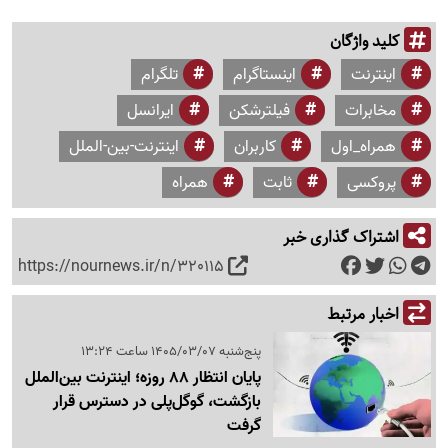
کلید واژگان
اینترنت
اینستاگرام
تلگرام
مخابرات
فیلترشکن
ایرانسل
همراه_اول
کاربران
اینترنت-بین-الملل
پروکسی
ثابت
همراه
اشتراک گذاری خبر
https://nournews.ir/n/320115
اخبار مرتبط
پنج‌شنبه 1405/03/07 ساعت 13:24
پایان انتظار 88 روزه؛ اینترنت بین‌الملل
بازگشت، گوگل‌پلی در دسترس قرار
گرفت