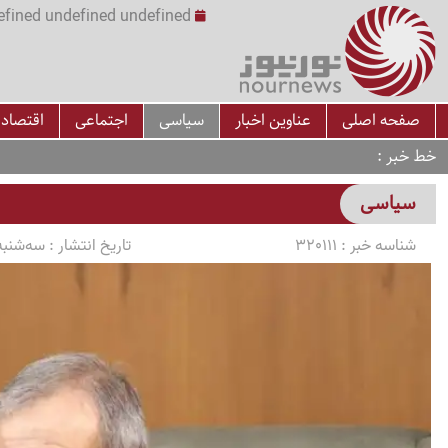
undefined undefined undefined undefined | س
صفحه اصلی
عناوین اخبار
سیاسی
اجتماعی
اقتصاد
خط خبر
سیاسی
شناسه خبر :
320111
تاریخ انتشار :
سه‌شنبه 1405/03/05 ساعت 