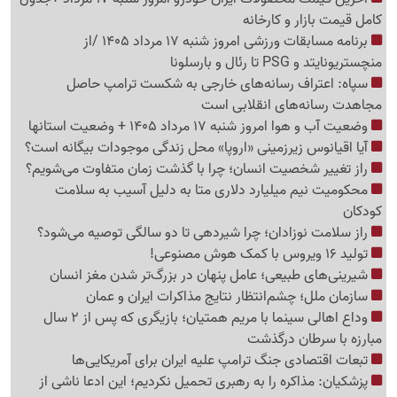
کامل قیمت بازار و کارخانه
برنامه مسابقات ورزشی امروز شنبه 17 مرداد 1405 /از
منچستریونایتد و PSG تا رئال و بارسلونا
سپاه: اعتراف رسانه‌های خارجی به شکست ترامپ حاصل
مجاهدت رسانه‌های انقلابی است
وضعیت آب و هوا امروز شنبه 17 مرداد 1405 + وضعیت استانها
آیا اقیانوس زیرزمینی «اروپا» محل زندگی موجودات بیگانه است؟
راز تغییر شخصیت انسان؛ چرا با گذشت زمان متفاوت می‌شویم؟
محکومیت نیم میلیارد دلاری متا به دلیل آسیب به سلامت
کودکان
راز سلامت نوزادان؛ چرا شیردهی تا دو سالگی توصیه می‌شود؟
تولید 16 ویروس با کمک هوش مصنوعی!
شیرینی‌های طبیعی؛ عامل پنهان در بزرگ‌تر شدن مغز انسان
سازمان ملل؛ چشم‌انتظار نتایج مذاکرات ایران و عمان
وداع اهالی سینما با مریم همتیان؛ بازیگری که پس از 2 سال
مبارزه با سرطان درگذشت
تبعات اقتصادی جنگ ترامپ علیه ایران برای آمریکایی‌ها
پزشکیان: مذاکره را به رهبری تحمیل نکردیم؛ این ادعا ناشی از