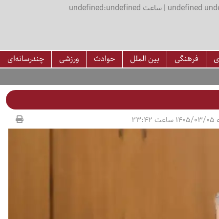
اعت undefined:undefined
ی
فرهنگی
بین الملل
حوادث
ورزشی
چندرسانه‌ای
23:42