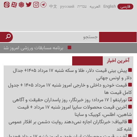
فارسی
English
العربیه
עברית
русский
中文
برنامه مسابقات ورزشی امروز شنبه 17 مرداد 1405 /از منچستریونایتد و PSG تا رئال و بارسلونا
آخرین اخبار
پیش ‌بینی قیمت دلار، طلا و سکه شنبه 17 مرداد 1405+ جدال
دلار و اونس جهانی
قیمت خودرو داخلی و خارجی امروز شنبه 17 مرداد 1405 + جدول
کامل قیمت ها
نوراینفو | 17 مرداد؛ روز خبرنگار، روز پاسداران حقیقت و آگاهی
آخرین قیمت محصولات سایپا امروز شنبه 17 مرداد + قیمت
شاهین، اطلس، کوییک و ساینا
قالیباف: خبرنگاران اجازه نمی‌دهند روایت دشمن بر افکار عمومی
غلبه کند
آخرین قیمت محصولات ایران خودرو امروز شنبه 17 مرداد +جدول