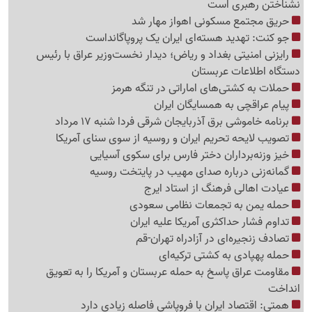
نشناختن رهبری است
حریق مجتمع مسکونی اهواز مهار شد
جو کنت: تهدید هسته‌ای ایران یک پروپاگانداست
رایزنی امنیتی بغداد و ریاض؛ دیدار نخست‌وزیر عراق با رئیس
دستگاه اطلاعات عربستان
حملات به کشتی‌های اماراتی در تنگه هرمز
پیام عراقچی به همسایگان ایران
برنامه خاموشی برق آذربایجان شرقی فردا شنبه 17 مرداد
تصویب لایحه تحریم ایران و روسیه از سوی سنای آمریکا
خیز وزنه‌برداران دختر فارس برای سکوی آسیایی
گمانه‌زنی درباره صدای مهیب در پایتخت روسیه
عیادت اهالی فرهنگ از استاد ایرج
حمله یمن به تجمعات نظامی سعودی
تداوم فشار حداکثری آمریکا علیه ایران
تصادف زنجیره‌ای در آزادراه تهران-قم
حمله پهپادی به کشتی ترکیه‌ای
مقاومت عراق پاسخ به حمله عربستان و آمریکا را به تعویق
انداخت
همتی: اقتصاد ایران با فروپاشی فاصله زیادی دارد