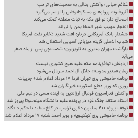
غنائم خیالی؛ واکنش بقائی به صحبت‌های ترامپ
آئروفلوت پروازهای مسکو-ابوظبی را از سر می‌گیرد
اسحاق دار: توافق مکه به ثبات منطقه کمک می‌کند
انفجار مهیب شهر المخا یمن را لرزاند
هشدار بانک آمریکایی درباره افت شدید ذخایر نفت آمریکا
شباب الاهلی گزینه میزبانی آسیایی استقلال شد
بازگشت مهران مدیری به تلویزیون؛ شصت‌چی پس از ماه صفر
می‌آید
اردوغان: توافق‌نامه مکه علیه هیچ کشوری نیست
رمان «مدیر مدرسه» جلال آل‌احمد سریال می‌شود
برنامه خاموشی برق تهران فردا 17 مرداد اعلام شد+ جزییات
روزی که وزیر دفاع اسکورت خبرنگاران شد
واکنش فدراسیون فوتبال آرژانتین به آینده مسی در تیم ملی
استاد منتقد جنگ غزه در پرونده علیه دانشگاه مینه‌سوتا پیروز شد
توقف پروژه 400 میلیون دلاری ترامپ در کاخ سفید با حکم دادگاه
برنامه خاموشی برق کهکیلویه و بویر احمد شنبه 17 مرداد اعلام شد