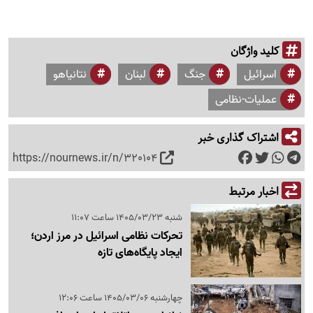
کلید واژگان
اسرائیل
جنگ
لبنان
نتانیاهو
عملیات-نظامی
اشتراک گذاری خبر
https://nournews.ir/n/320104
اخبار مرتبط
شنبه 1405/03/23 ساعت 11:07
تحرکات نظامی اسرائیل در مرز اردن؛
ایجاد پایگاه‌های تازه
چهارشنبه 1405/03/06 ساعت 12:06