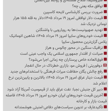
هیروشیما، سلاح هسته‌ای و روابط بین‌المللی
توافق مکه یعنی چه؟
ضرورت بررسی کارشناسی لایحه کاسپین
قیمت دلار توافقی امروز 19 مرداد 1405؛دلار به قله 155 هزار
تومانی نزدیک شد
تهدید صهیونیست‌ها به رویارویی با واشنگتن
قیمت خودروهای سایپا امروز 19 مرداد 1405؛ شاهین اتوماتیک
پلاس گران‌ترین محصول سایپا
ترافیک سنگین در محور چالوس و هراز
صیانت از اقتدار جمهوری اسلامی یک واجب عینی است
فوق‌العاده خاص پرستاران چه زمانی اجرا می‌شود؟
دوفوریتی | فروش مو، بازاری خطرناک در حال انفجار
رفع چالش یگان حفاظت میراث فرهنگی با استخدام‌های جدید
قیمت دینار عراق امروز 19 مرداد 1405؛ بالاترین و پایین‌ترین نرخ
اعلام شد
دبیر کل جنبش نجبا: نفت عراق باید از قیمومیت آمریکا آزاد شود
آخرین قیمت خودروهای ایران خودرو امروز 19 مرداد 1405؛ فاصله
قیمت بازار و کارخانه
تأکیدعارف بر تدوین سیاست‌های دفاعی-امنیتی هوشمندانه