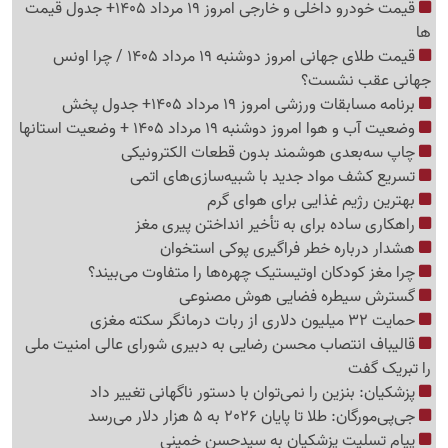
قیمت خودرو داخلی و خارجی امروز 19 مرداد 1405+ جدول قیمت
ها
قیمت طلای جهانی امروز دوشنبه 19 مرداد 1405 / چرا اونس
جهانی عقب نشست؟
برنامه مسابقات ورزشی امروز 19 مرداد 1405+ جدول پخش
وضعیت آب و هوا امروز دوشنبه 19 مرداد 1405 + وضعیت استانها
چاپ سه‌بعدی هوشمند بدون قطعات الکترونیکی
تسریع کشف مواد جدید با شبیه‌سازی‌های اتمی
بهترین رژیم غذایی برای هوای گرم
راهکاری ساده برای به تأخیر انداختن پیری مغز
هشدار درباره خطر فراگیری پوکی استخوان
چرا مغز کودکان اوتیستیک چهره‌ها را متفاوت می‌بیند؟
گسترش سیطره فضایی هوش مصنوعی
حمایت 32 میلیون دلاری از ربات درمانگر سکته مغزی
قالیباف انتصاب محسن رضایی به دبیری شورای عالی امنیت ملی
را تبریک گفت
پزشکیان: بنزین را نمی‌توان با دستور ناگهانی تغییر داد
جی‌پی‌مورگان: طلا تا پایان 2026 به 5 هزار دلار می‌رسد
پیام تسلیت پزشکیان به سیدحسن خمینی