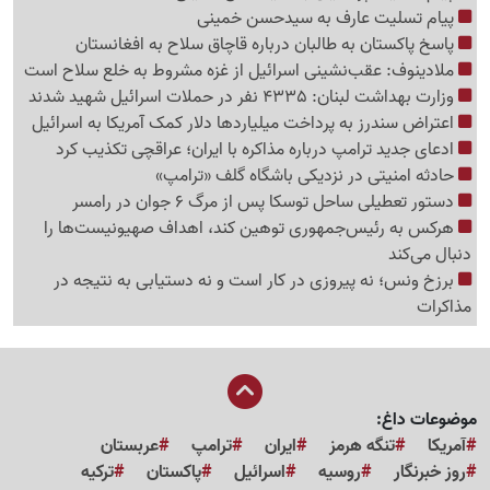
پیام تسلیت عارف به سیدحسن خمینی
پاسخ پاکستان به طالبان درباره قاچاق سلاح به افغانستان
ملادینوف: عقب‌نشینی اسرائیل از غزه مشروط به خلع سلاح است
وزارت بهداشت لبنان: 4335 نفر در حملات اسرائیل شهید شدند
اعتراض سندرز به پرداخت میلیاردها دلار کمک آمریکا به اسرائیل
ادعای جدید ترامپ درباره مذاکره با ایران؛ عراقچی تکذیب کرد
حادثه امنیتی در نزدیکی باشگاه گلف «ترامپ»
دستور تعطیلی ساحل توسکا پس از مرگ 6 جوان در رامسر
هرکس به رئیس‌جمهوری توهین کند، اهداف صهیونیست‌ها را
دنبال می‌کند
برزخ ونس؛ نه پیروزی در کار است و نه دستیابی به نتیجه در
مذاکرات
موضوعات داغ:
آمریکا
تنگه هرمز
ایران
ترامپ
عربستان
روز خبرنگار
روسیه
اسرائیل
پاکستان
ترکیه