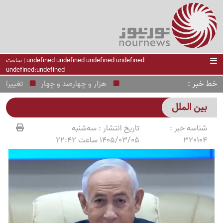
undefined undefined undefined undefined | ساعت
undefined:undefined
خط خبر
هزار و چهارصد و چهار
تغییرات جدی
بین الملل
شناسه خبر :
تاریخ انتشار :
سه‌شنبه
320104
1405/03/05 ساعت 22:42