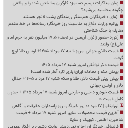
زمان مذاکرات ترمیم دستمزد کارگران مشخص شد؛ رقم واقعی
چگونه محاسبه می‌شود؟
اژه‌ای : خبرنگاران هم‌سنگر رزمندگان پشت لانچر هستند
بیانیه وزارت دفاع به مناسبت روز خبرنگار؛ رسانه‌ها در خط مقدم
مقابله با جنگ شناختی
رکورد حضور زائران اربعین در نجف؛ 17.5 میلیون نفر به حرم امام
علی(ع) رفتند
قیمت طلای جهانی امروز شنبه 17 مرداد 1405+ اونس طلا اوج
گرفت
قیمت دلار توافقی امروز شنبه 17 مرداد 1405
پیمان مکه و معادله ایران؛بازی تازه آغاز شده است!
پیش ‌بینی قیمت دلار، طلا و سکه شنبه 17 مرداد 1405+ جدال
دلار و اونس جهانی
قیمت خودرو داخلی و خارجی امروز شنبه 17 مرداد 1405 + جدول
کامل قیمت ها
نوراینفو | 17 مرداد؛ روز خبرنگار، روز پاسداران حقیقت و آگاهی
آخرین قیمت محصولات سایپا امروز شنبه 17 مرداد + قیمت
شاهین، اطلس، کوییک و ساینا
قالیباف: خبرنگاران اجازه نمی‌دهند روایت دشمن بر افکار عمومی