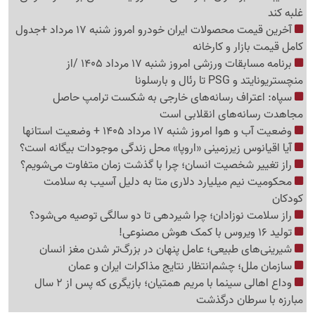
غلبه کند
آخرین قیمت محصولات ایران خودرو امروز شنبه 17 مرداد +جدول
کامل قیمت بازار و کارخانه
برنامه مسابقات ورزشی امروز شنبه 17 مرداد 1405 /از
منچستریونایتد و PSG تا رئال و بارسلونا
سپاه: اعتراف رسانه‌های خارجی به شکست ترامپ حاصل
مجاهدت رسانه‌های انقلابی است
وضعیت آب و هوا امروز شنبه 17 مرداد 1405 + وضعیت استانها
آیا اقیانوس زیرزمینی «اروپا» محل زندگی موجودات بیگانه است؟
راز تغییر شخصیت انسان؛ چرا با گذشت زمان متفاوت می‌شویم؟
محکومیت نیم میلیارد دلاری متا به دلیل آسیب به سلامت
کودکان
راز سلامت نوزادان؛ چرا شیردهی تا دو سالگی توصیه می‌شود؟
تولید 16 ویروس با کمک هوش مصنوعی!
شیرینی‌های طبیعی؛ عامل پنهان در بزرگ‌تر شدن مغز انسان
سازمان ملل؛ چشم‌انتظار نتایج مذاکرات ایران و عمان
وداع اهالی سینما با مریم همتیان؛ بازیگری که پس از 2 سال
مبارزه با سرطان درگذشت