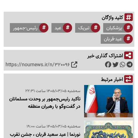
کلید واژگان
پزشکیان
تبریک
عید
رئیس-جمهور
عید-قربان
اشتراک گذاری خبر
https://nournews.ir/n/320096
اخبار مرتبط
سه‌شنبه 1405/03/05 ساعت 22:31
تأکید رئیس‌جمهور بر وحدت مسلمانان
در گفت‌وگو با رهبران منطقه
سه‌شنبه 1405/03/05 ساعت 19:00
نورنما | عید سعید قربان ، جشن تقرب