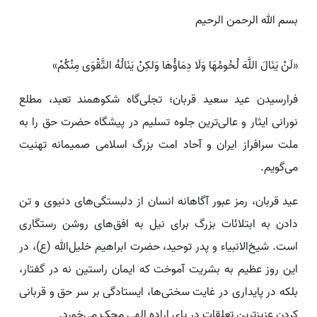
بسم الله الرحمن الرحیم
«لَنْ یَنَالَ اللَّهَ لُحُومُهَا وَلَا دِمَاؤُهَا وَلکِنْ یَنَالُهُ التَّقْوَی مِنْکُمْ»
فرارسیدن عید سعید قربان؛ تجلی‌گاه شکوهمند تعبد، مطلع
نورانی ایثار و عالی‌ترین جلوه تسلیم در پیشگاه حضرت حق را به
ملت سرافراز ایران و آحاد امت بزرگ اسلامی صمیمانه تهنیت
می‌گویم.
عید قربان، رمز عبور آگاهانه انسان از دلبستگی‌های دنیوی و تن
دادن به ابتلائات بزرگ برای نیل به افق‌های روشن رستگاری
است. شیخ‌الانبیاء و پدر توحید، حضرت ابراهیم خلیل‌الله (ع)، در
این روز عظیم به بشریت آموخت که ایمان راستین نه در گفتار،
بلکه در پایداری در غایت سختی‌ها، ایستادگی بر سر حق و قربانی
کردن عزیزترین تعلقات در پای اراده الهی محک می‌خورد.