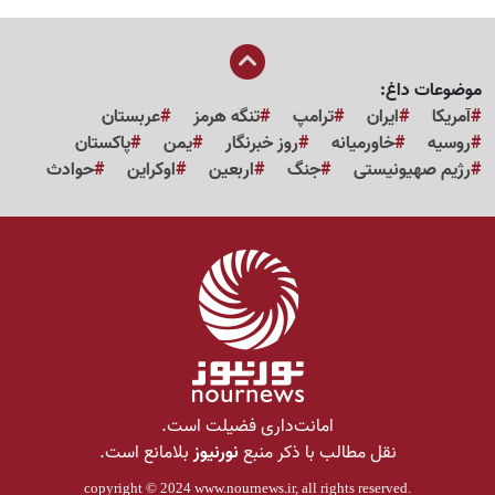
موضوعات داغ:
آمریکا
ایران
ترامپ
تنگه هرمز
عربستان
روسیه
خاورمیانه
روز خبرنگار
یمن
پاکستان
رژیم صهیونیستی
جنگ
اربعین
اوکراین
حوادث
امانت‌داری فضیلت است.
نقل مطالب با ذکر منبع
نورنیوز
بلامانع است.
copyright © 2024
www.nournews.ir
, all rights reserved.