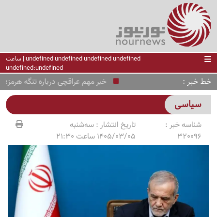
undefined undefined undefined undefined | ساعت
undefined:undefined
خط خبر
خبر مهم عراقچی درباره تنگه هرمز؛ مسیر
سیاسی
شناسه خبر :
تاریخ انتشار :
سه‌شنبه
320096
1405/03/05 ساعت 21:30