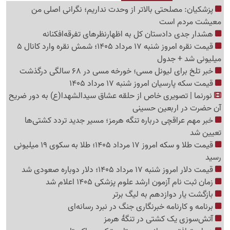
پزشکیان: مصلحتی بالاتر از وحدت نداریم؛ نگرانی اصلی من
معیشت مردم است
هشدار جدی دادستان کل به اظهارنظرهای تفرقه‌افکنانه
قیمت نقره امروز شنبه 17 مرداد 1405؛ شمش نقره وارد کانال 5
میلیونی شد + جدول
خبر تلخ برای لیونل مسی؛ خورخه مسی در 68 سالگی درگذشت
قیمت سکه پارسیان امروز شنبه 17 مرداد 1405
نورنما | تصویری خاص از حلقه عشاق سیدالشهدا(ع) به دور ضریح
آن حضرت در اربعین حسینی
خبر مهم عراقچی درباره تنگه هرمز؛ مسیر جدید تردد کشتی‌ها
تعیین شد
قیمت طلا و سکه امروز 17 مرداد 1405؛ طلا به سکوی 19 میلیونی
رسید
قیمت دلار امروز شنبه 17 مرداد 1405؛ دلار دوباره صعودی شد
زمان ثبت نام آزمون ارشد علوم پزشکی 1405 اعلام شد
بازگشت یار دوازدهم به لیگ برتر
برنامه و کارنامه خبرنگاری جنگ در نبرد رسانه‌ای
آتش‌سوزی یک کشتی در تنگهٔ هرمز