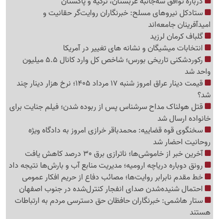
درباره توافق سه‌جانبه عربستان، ترکیه و پاکستان
ستادکل نیروهای مسلح: خبرنگاران روایت‌گر حقانیت و
امیدآفرینان جامعه‌اند
گلباف کرمان لرزید
انتخابات میشیگان و نشانه های تغییر در آمریکا
رکوردشکنی تاریخی بورس؛ شاخص کل وارد کانال 5.5 میلیون
واحد شد
قیمت دینار عراق امروز شنبه 17 مرداد 1405؛ نرخ هزار دینار چند
شد؟
قتل هولناک مداح سرشناس پس از ربوده شدن؛ فیلم جنایت برای
خانواده ارسال شد
سخنگوی قوه قضاییه: محمدباقر خرازی امروز به دادگاه ویژه
روحانیت احضار شد
آخرین خبر از خاموشی‌ها؛ ناترازی برق 30 درصد کاهش یافت
رونق دوباره دریاچه ارومیه؛ مدیریت منابع آب و بارش‌ها نتیجه داد
خط مقدم نابرابر روایت‌ها؛ مصائب دفاع از حریم افکار عمومی
احتمال شنیده‌شدن صدای انفجار کنترل‌شده در جنوب اصفهان
ستار هاشمی: خبرنگاران حافظان حق دسترسی مردم به ارتباطات
هستند