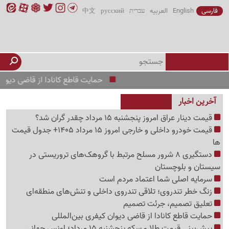
فارسی
English
العربیه
עברית
русский
中文
حمایت قاطع کانادا از قاضی دیوان کیفری 
آخرین اخبار
قیمت دینار عراق امروز پنجشنبه 15 مرداد چقدر گران شد؟
قیمت خودرو داخلی و خارجی امروز 15 مرداد 1405+ جدول قیمت
ها
دستگیری 8 شرور مسلح مرتبط با گروهک‌های تروریستی در
سیستان و بلوچستان
سرمایه اصلی شما اعتماد مردم است
زنگ خطر تندروی؛ تلاقی تندروی داخلی و تنش‌های منطقه‌ای
تعلیق تصمیم، جرئت تصمیم
حمایت قاطع کانادا از قاضی دیوان کیفری بین‌المللی
پیش‌بینی قیمت طلا و سکه پنجشنبه 15 مرداد؛ اونس جهانی