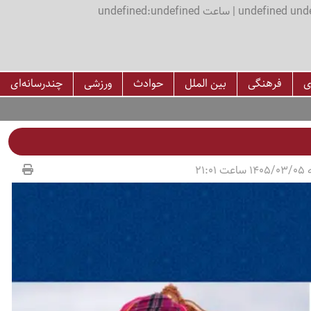
اعت undefined:undefined
ی
فرهنگی
بین الملل
حوادث
ورزشی
چندرسانه‌ای
21:01