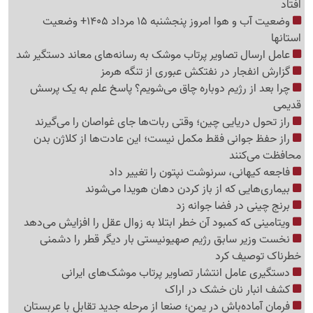
افتاد
وضعیت آب و هوا امروز پنجشنبه 15 مرداد 1405+ وضعیت
استانها
عامل ارسال تصاویر پرتاب موشک به رسانه‌های معاند دستگیر شد
گزارش انفجار در نفتکش عبوری از تنگه هرمز
چرا بعد از رژیم دوباره چاق می‌شویم؟ پاسخ علم به یک پرسش
قدیمی
راز تحول دریایی چین؛ وقتی ربات‌ها جای غواصان را می‌گیرند
راز حفظ جوانی فقط مکمل نیست؛ این عادت‌ها از کلاژن بدن
محافظت می‌کنند
فاجعه کیهانی، سرنوشت نپتون را تغییر داد
بیماری‌هایی که از باز کردن دهان هویدا می‌شوند
برنج چینی در فضا جوانه زد
ویتامینی که کمبود آن خطر ابتلا به زوال عقل را افزایش می‌دهد
نخست وزیر سابق رژیم صهیونیستی بار دیگر قطر را دشمنی
خطرناک توصیف کرد
دستگیری عامل انتشار تصاویر پرتاب موشک‌های ایرانی
کشف انبار نان خشک در اراک
فرمان آماده‌باش در یمن؛ صنعا از مرحله جدید تقابل با عربستان