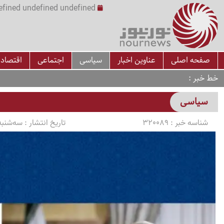
undefined undefined undefined undefined | س
صفحه اصلی
عناوین اخبار
سیاسی
اجتماعی
اقتصاد
خط خبر
سیاسی
شناسه خبر :
320089
تاریخ انتشار :
سه‌شنبه 1405/03/05 ساعت 