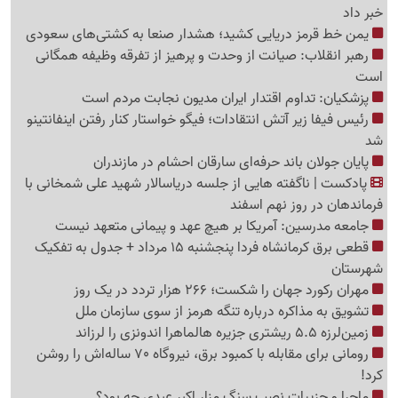
خبر داد
یمن خط قرمز دریایی کشید؛ هشدار صنعا به کشتی‌های سعودی
رهبر انقلاب: صیانت از وحدت و پرهیز از تفرقه وظیفه همگانی
است
پزشکیان: تداوم اقتدار ایران مدیون نجابت مردم است
رئیس فیفا زیر آتش انتقادات؛ فیگو خواستار کنار رفتن اینفانتینو
شد
پایان جولان باند حرفه‌ای سارقان احشام در مازندران
پادکست | ناگفته هایی از جلسه دریاسالار شهید علی شمخانی با
فرماندهان در روز نهم اسفند
جامعه مدرسین: آمریکا بر هیچ عهد و پیمانی متعهد نیست
قطعی برق کرمانشاه فردا پنجشنبه 15 مرداد + جدول به تفکیک
شهرستان
مهران رکورد جهان را شکست؛ 266 هزار تردد در یک روز
تشویق به مذاکره درباره تنگه هرمز از سوی سازمان ملل
زمین‌لرزه 5.5 ریشتری جزیره هالماهرا اندونزی را لرزاند
رومانی برای مقابله با کمبود برق، نیروگاه 70 ساله‌اش را روشن
کرد!
ماجرا و جزییات نصب سنگ مزار اکبر عبدی چه بود؟