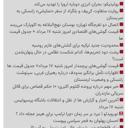
پولیتیکو: بحران انرژی دوباره اروپا را تهدید می‌کند
روایت متفاوت کی‌یف و بلگراد از سفر «نمایشی» زلنسکی به
صربستان
اتصال دو تفرجگاه تهران؛ بوستان نهج‌البلاغه به اکوپارک می‌رسد
قیمت گوشی‌های اقتصادی امروز شنبه 17 مرداد + جدول قیمت
ها
محدودیت جدید ترکیه برای کشتی‌های عازم روسیه
پشت دود تحریم‌ها، کدام شکست نظامی در حال پنهان‌شدن
است؟
قیمت گوشی‌های پرچمدار امروز شنبه 17 مرداد+ جدول قیمت ها
اظهارات تأمل برانگیز مدودف درباره رهبران غربی، سرنوشت
زلنسکی و وضعیت ارمنستان
خبر مهم درباره پرونده کلثوم اکبری؛ 10 حکم قصاص برای قاتل
سریالی مازندران
آخرین اخبار و گزارش ها از نقل و انتقالات باشگاه پرسپولیس
شنبه 17 مرداد
نورویدئو | نبرد بر سر زمان ؛چرا ترامپ برای هرمز عجله داد ؟
احسان پهلوان به فجر سپاسی پیوست
پیام قاطعانه دبیر شورای عالی امنیت ملی به آمریکا