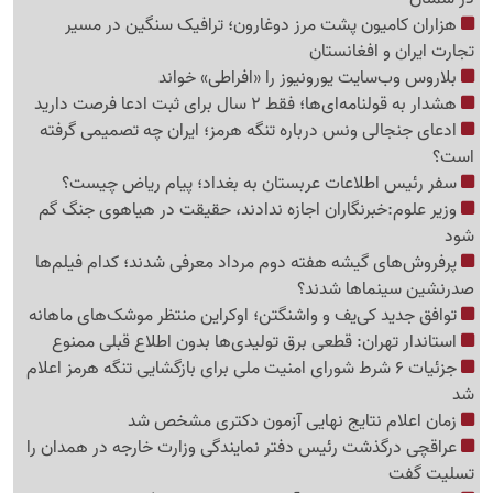
هزاران کامیون پشت مرز دوغارون؛ ترافیک سنگین در مسیر
تجارت ایران و افغانستان
بلاروس وب‌سایت یورونیوز را «افراطی» خواند
هشدار به قولنامه‌ای‌ها؛ فقط 2 سال برای ثبت ادعا فرصت دارید
ادعای جنجالی ونس درباره تنگه هرمز؛ ایران چه تصمیمی گرفته
است؟
سفر رئیس اطلاعات عربستان به بغداد؛ پیام ریاض چیست؟
وزیر علوم:خبرنگاران اجازه ندادند، حقیقت در هیاهوی جنگ گم
شود
پرفروش‌های گیشه هفته دوم مرداد معرفی شدند؛ کدام فیلم‌ها
صدرنشین سینماها شدند؟
توافق جدید کی‌یف و واشنگتن؛ اوکراین منتظر موشک‌های ماهانه
استاندار تهران: قطعی برق تولیدی‌ها بدون اطلاع قبلی ممنوع
جزئیات 6 شرط شورای امنیت ملی برای بازگشایی تنگه هرمز اعلام
شد
زمان اعلام نتایج نهایی آزمون دکتری مشخص شد
عراقچی درگذشت رئیس دفتر نمایندگی وزارت خارجه در همدان را
تسلیت گفت