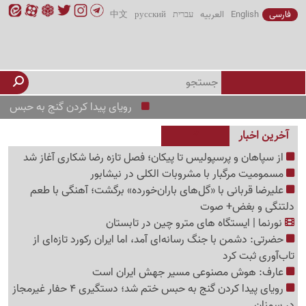
فارسی
English
العربیه
עברית
русский
中文
رویای پیدا کردن گنج به حبس ختم شد؛ دستگیری 4 حفار 
آخرین اخبار
از سپاهان و پرسپولیس تا پیکان؛ فصل تازه رضا شکاری آغاز شد
مسمومیت مرگبار با مشروبات الکلی در نیشابور
علیرضا قربانی با «گل‌های باران‌خورده» برگشت؛ آهنگی با طعم
دلتنگی و بغض+ صوت
نورنما | ایستگاه های مترو چین در تابستان
حضرتی: دشمن با جنگ رسانه‌ای آمد، اما ایران رکورد تازه‌ای از
تاب‌آوری ثبت کرد
عارف: هوش مصنوعی مسیر جهش ایران است
رویای پیدا کردن گنج به حبس ختم شد؛ دستگیری 4 حفار غیرمجاز
در سمنان