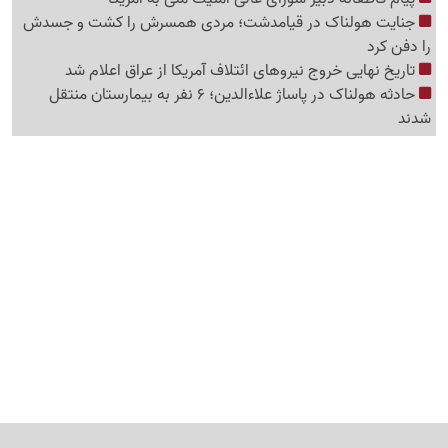
جنایت هولناک در قیامدشت؛ مردی همسرش را کشت و جسدش
را دفن کرد
تاریخ نهایی خروج نیروهای ائتلاف آمریکا از عراق اعلام شد
حادثه هولناک در پاساژ علاءالدین؛ 6 نفر به بیمارستان منتقل
شدند