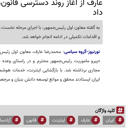
عارف از آغاز روند دسترسی قانون‌
داد
به گفته معاون اول رئیس‌جمهور، با اجرای مرحله نخست، م
و اقدامات تکمیلی در ادامه انجام خواهد شد.
نورنیوز-گروه سیاسی
: محمدرضا عارف، معاون اول رئی
«پیرو ماموریت‌ رئیس‌جمهور محترم و در راستای وعده
مجازی برداشته شد. با بازگشایی اینترنت، خدمات هوشمند
ایران ایستادند محقق و موانع توسعه دانش بنیان و مرجع
کلید واژگان
ایران
عارف
اینترنت
قانون
آزادسا