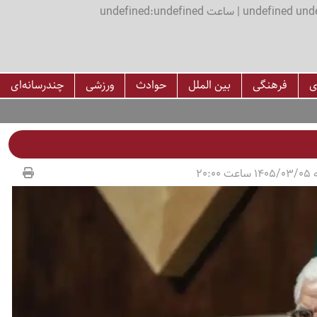
اعت undefined:undefined
ی
فرهنگی
بین الملل
حوادث
ورزشی
چندرسانه‌ای
20:00