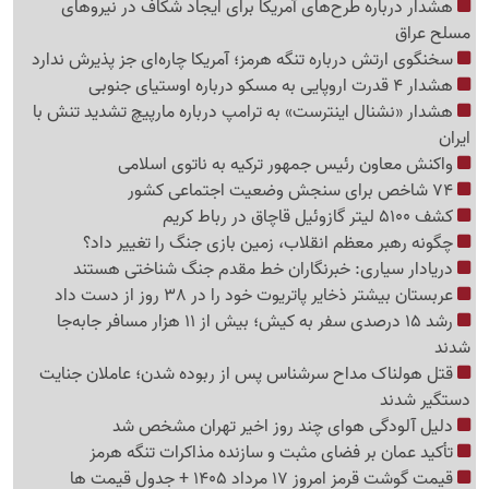
هشدار درباره طرح‌های آمریکا برای ایجاد شکاف در نیروهای
مسلح عراق
سخنگوی ارتش درباره تنگه هرمز؛ آمریکا چاره‌ای جز پذیرش ندارد
هشدار 4 قدرت اروپایی به مسکو درباره اوستیای جنوبی
هشدار «نشنال اینترست» به ترامپ درباره مارپیچ تشدید تنش با
ایران
واکنش معاون رئیس جمهور ترکیه به ناتوی اسلامی
74 شاخص برای سنجش وضعیت اجتماعی کشور
کشف 5100 لیتر گازوئیل قاچاق در رباط کریم
چگونه رهبر معظم انقلاب، زمین بازی جنگ را تغییر داد؟
دریادار سیاری: خبرنگاران خط مقدم جنگ شناختی هستند
عربستان بیشتر ذخایر پاتریوت خود را در 38 روز از دست داد
رشد 15 درصدی سفر به کیش؛ بیش از 11 هزار مسافر جابه‌جا
شدند
قتل هولناک مداح سرشناس پس از ربوده شدن؛ عاملان جنایت
دستگیر شدند
دلیل آلودگی هوای چند روز اخیر تهران مشخص شد
تأکید عمان بر فضای مثبت و سازنده مذاکرات تنگه هرمز
قیمت گوشت قرمز امروز 17 مرداد 1405 + جدول قیمت ها