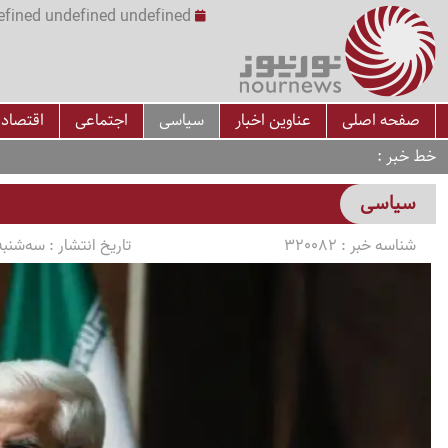
undefined undefined undefined undefined | س
صفحه اصلی
عناوین اخبار
سیاسی
اجتماعی
اقتصاد
خط خبر
سیاسی
شناسه خبر :
320082
تاریخ انتشار :
سه‌شنبه 1405/03/05 ساعت 