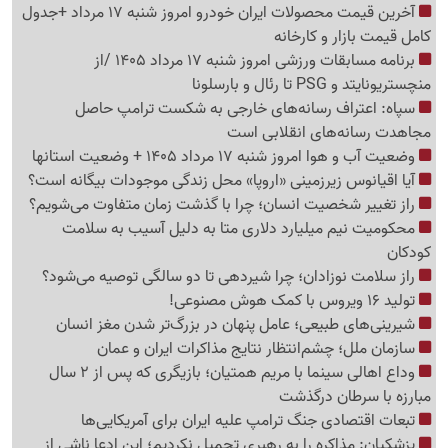
آخرین قیمت محصولات ایران خودرو امروز شنبه 17 مرداد +جدول
کامل قیمت بازار و کارخانه
برنامه مسابقات ورزشی امروز شنبه 17 مرداد 1405 /از
منچستریونایتد و PSG تا رئال و بارسلونا
سپاه: اعتراف رسانه‌های خارجی به شکست ترامپ حاصل
مجاهدت رسانه‌های انقلابی است
وضعیت آب و هوا امروز شنبه 17 مرداد 1405 + وضعیت استانها
آیا اقیانوس زیرزمینی «اروپا» محل زندگی موجودات بیگانه است؟
راز تغییر شخصیت انسان؛ چرا با گذشت زمان متفاوت می‌شویم؟
محکومیت نیم میلیارد دلاری متا به دلیل آسیب به سلامت
کودکان
راز سلامت نوزادان؛ چرا شیردهی تا دو سالگی توصیه می‌شود؟
تولید 16 ویروس با کمک هوش مصنوعی!
شیرینی‌های طبیعی؛ عامل پنهان در بزرگ‌تر شدن مغز انسان
سازمان ملل؛ چشم‌انتظار نتایج مذاکرات ایران و عمان
وداع اهالی سینما با مریم همتیان؛ بازیگری که پس از 2 سال
مبارزه با سرطان درگذشت
تبعات اقتصادی جنگ ترامپ علیه ایران برای آمریکایی‌ها
پزشکیان: مذاکره را به رهبری تحمیل نکردیم؛ این ادعا ناشی از