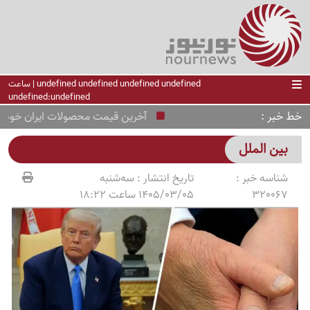
undefined undefined undefined undefined | ساعت
undefined:undefined
خط خبر
آخرین قیمت محصولات ایران خودرو امروز شنبه 17 مرداد +جدول کامل قیمت
بین الملل
شناسه خبر :
تاریخ انتشار :
سه‌شنبه
320067
1405/03/05 ساعت 18:22