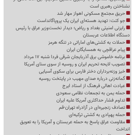
نشناختن رهبری است
حریق مجتمع مسکونی اهواز مهار شد
جو کنت: تهدید هسته‌ای ایران یک پروپاگانداست
رایزنی امنیتی بغداد و ریاض؛ دیدار نخست‌وزیر عراق با رئیس
دستگاه اطلاعات عربستان
حملات به کشتی‌های اماراتی در تنگه هرمز
پیام عراقچی به همسایگان ایران
برنامه خاموشی برق آذربایجان شرقی فردا شنبه 17 مرداد
تصویب لایحه تحریم ایران و روسیه از سوی سنای آمریکا
خیز وزنه‌برداران دختر فارس برای سکوی آسیایی
گمانه‌زنی درباره صدای مهیب در پایتخت روسیه
عیادت اهالی فرهنگ از استاد ایرج
حمله یمن به تجمعات نظامی سعودی
تداوم فشار حداکثری آمریکا علیه ایران
تصادف زنجیره‌ای در آزادراه تهران-قم
حمله پهپادی به کشتی ترکیه‌ای
مقاومت عراق پاسخ به حمله عربستان و آمریکا را به تعویق
انداخت