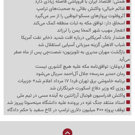
همتی: اقتصاد ایران با فروپاشی فاصله زیادی دارد
غنائم خیالی؛ واکنش بقائی به صحبت‌های ترامپ
آئروفلوت پروازهای مسکو-ابوظبی را از سر می‌گیرد
اسحاق دار: توافق مکه به ثبات منطقه کمک می‌کند
انفجار مهیب شهر المخا یمن را لرزاند
هشدار بانک آمریکایی درباره افت شدید ذخایر نفت آمریکا
شباب الاهلی گزینه میزبانی آسیایی استقلال شد
بازگشت مهران مدیری به تلویزیون؛ شصت‌چی پس از ماه صفر
می‌آید
اردوغان: توافق‌نامه مکه علیه هیچ کشوری نیست
رمان «مدیر مدرسه» جلال آل‌احمد سریال می‌شود
برنامه خاموشی برق تهران فردا 17 مرداد اعلام شد+ جزییات
روزی که وزیر دفاع اسکورت خبرنگاران شد
واکنش فدراسیون فوتبال آرژانتین به آینده مسی در تیم ملی
استاد منتقد جنگ غزه در پرونده علیه دانشگاه مینه‌سوتا پیروز شد
توقف پروژه 400 میلیون دلاری ترامپ در کاخ سفید با حکم دادگاه