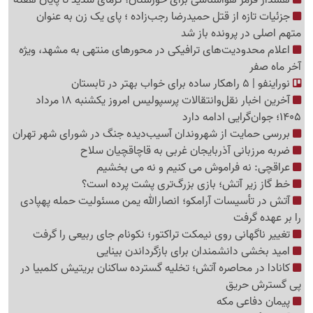
هشدار قرمز هواشناسی برای خوزستان؛ گرمای شدید تا پایان هفته
جزئیات تازه از قتل حمیدرضا رجب‌زاده ؛ پای یک زن به عنوان
متهم اصلی در پرونده باز شد
اعلام محدودیت‌های ترافیکی در محورهای منتهی به مشهد، ویژه
آخر ماه صفر
نوراینفو | 5 راهکار ساده برای خواب بهتر در تابستان
آخرین اخبار نقل‌وانتقالات پرسپولیس امروز یکشنبه 18 مرداد
1405؛ جوان‌گرایی ادامه دارد
بررسی حمایت از شهروندان آسیب‌دیده جنگ در شورای شهر تهران
ضربه مرزبانی آذربایجان غربی به قاچاقچیان سلاح
عراقچی: نه فراموش می کنیم و نه می بخشیم
خط گاز زیر آتش؛ بازی بزرگ‌تری پشت پرده است؟
آتش در تأسیسات آرامکو؛ انصارالله یمن مسئولیت حمله پهپادی
را بر عهده گرفت
تغییر ناگهانی روی نیمکت تراکتور؛ نکونام جای ربیعی را گرفت
امید بخشی دانشمندان برای بازگرداندن بینایی
کانادا در محاصره آتش؛ تخلیه گسترده ساکنان بریتیش کلمبیا در
پی گسترش حریق
پیمان دفاعی مکه