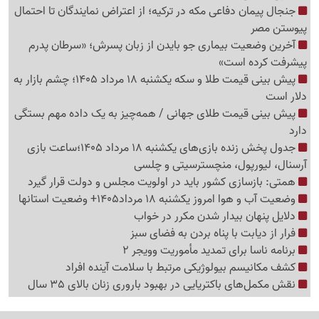
جنجال پیمان دفاعی مکه در ترکیه؛ از اعتراض نمایندگان تا احتمال
پیوستن مصر
آخرین وضعیت بیماری جو بایدن از زبان پسرش؛ «سرطان پدرم
پیشرفت کرده است»
پیش بینی قیمت طلا و سکه یکشنبه 18 مرداد 1405؛ چشم بازار به
دلار است
پیش بینی قیمت طلای جهانی / همه‌چیز به یک داده مهم بستگی
دارد
جدول پخش زنده بازی‌های یکشنبه 18 مرداد 1405؛ساعت بازی
آرسنال، لیورپول، منچسترسیتی و چلسی
همتی: بازسازی کشور باید در اولویت مجلس و دولت قرار گیرد
وضعیت آب و هوا امروز یکشنبه 18 مرداد1405+ وضعیت استانها
دلایل پنهان بیدار شدن مکرر در خواب
فرار از دیابت با پناه بردن به فضای سبز
برنامه ناسا برای تمدید مأموریت وویجر 2
کشف مکانیسم بیولوژیکی مرتبط با سلامت آینده افراد
نقش مکمل‌های باکتریایی در بهبود باروری زنان بالای 35 سال