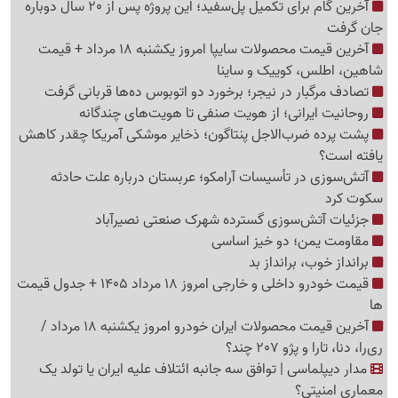
آخرین گام برای تکمیل پل‌سفید؛ این پروژه پس از 20 سال دوباره
جان گرفت
آخرین قیمت محصولات سایپا امروز یکشنبه 18 مرداد + قیمت
شاهین، اطلس، کوییک و ساینا
تصادف مرگبار در نیجر؛ برخورد دو اتوبوس ده‌ها قربانی گرفت
روحانیت ایرانی؛ از هویت صنفی تا هویت‌های چندگانه
پشت پرده ضرب‌الاجل پنتاگون؛ ذخایر موشکی آمریکا چقدر کاهش
یافته است؟
آتش‌سوزی در تأسیسات آرامکو؛ عربستان درباره علت حادثه
سکوت کرد
جزئیات آتش‌سوزی گسترده شهرک صنعتی نصیرآباد
مقاومت یمن؛ دو خیز اساسی
برانداز خوب، برانداز بد
قیمت خودرو داخلی و خارجی امروز 18 مرداد 1405 + جدول قیمت
ها
آخرین قیمت محصولات ایران خودرو امروز یکشنبه 18 مرداد /
ری‌را، دنا، تارا و پژو 207 چند؟
مدار دیپلماسی | توافق سه جانبه ائتلاف علیه ایران یا تولد یک
معماری امنیتی؟