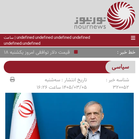
undefined undefined undefined undefined | ساعت
undefined:undefined
خط خبر
قیمت دلار توافقی امروز یکشنبه 18 مرداد 1405؛ دلار صعودی شد
سیاسی
شناسه خبر :
تاریخ انتشار :
سه‌شنبه
320052
1405/03/05 ساعت 16:26