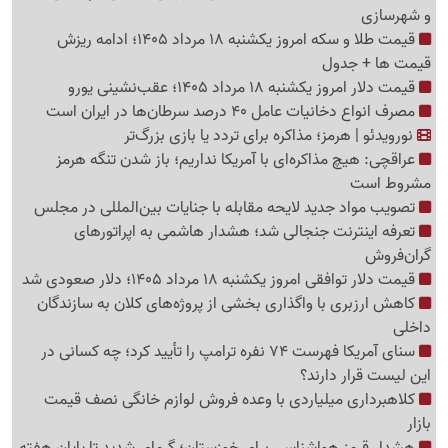
و شهرسازی
قیمت طلا و سکه امروز یکشنبه 18 مرداد 1405؛ ادامه ریزش
قیمت ها + جدول
قیمت دلار امروز یکشنبه 18 مرداد 1405؛ عقب‌نشینی یورو
مصرف انواع دخانیات عامل 40 درصد سرطان‌ها در ایران است
نورویدئو | هرمز؛ مذاکره برای تردد یا بازی بزرگ‌تر
عراقچی: هیچ مذاکره‌ای با آمریکا نداریم؛ باز شدن تنگه هرمز
مشروط است
تصویب مواد جدید لایحه مقابله با جنایات بین‌المللی در مجلس
تعرفه اینترنت جنجالی شد؛ هشدار هاشمی به اپراتورهای
گرا‌ن‌فروش
قیمت دلار توافقی امروز یکشنبه 18 مرداد 1405؛ دلار صعودی شد
کاهش ارزبری با واگذاری بخشی از پروژه‌های کلان به سازندگان
داخلی
سنای آمریکا فهرست 74 نفره ترامپ را تأیید کرد؛ چه کسانی در
این لیست قرار دارند؟
کلاهبرداری میلیاردی با وعده فروش لوازم خانگی نصف قیمت
بازار